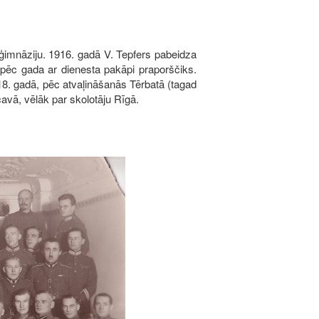
 ģimnāziju. 1916. gadā V. Tepfers pabeidza
 pēc gada ar dienesta pakāpi praporščiks.
18. gadā, pēc atvaļināšanās Tērbatā (tagad
cavā, vēlāk par skolotāju Rīgā.