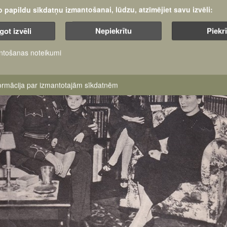
šo papildu sīkdatņu izmantošanai, lūdzu, atzīmējiet savu izvēli:
got izvēli
Nepiekrītu
Piekr
ntošanas noteikumi
formācija par izmantotajām sīkdatnēm