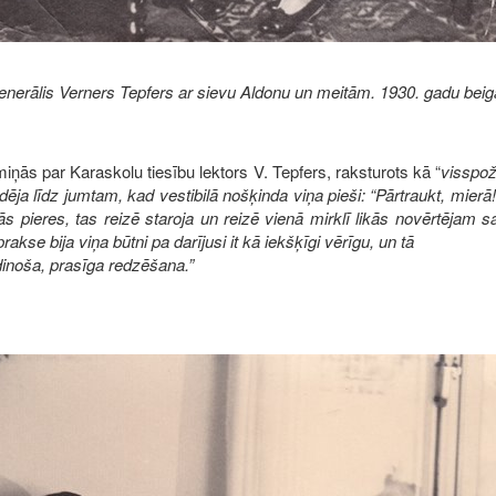
nerālis Verners Tepfers ar sievu Aldonu un meitām. 1930. gadu bei
tmiņās par Karaskolu tiesību lektors V. Tepfers, raksturots kā “
visspož
ēja līdz jumtam, kad vestibilā nošķinda viņa pieši: “Pārtraukt, mierā!
s pieres, tas reizē staroja un reizē vienā mirklī likās novērtējam
rakse bija viņa būtni pa darījusi it kā iekšķīgi vērīgu, un tā
dinoša, prasīga redzēšana.”