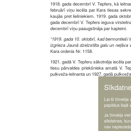
1918. gada decembrī V. Tepfers, kā leitnan
februārī viņu iecēla par Kara tiesas sekre
kaujās pret lieliniekiem. 1919. gada okto
gada decembrī V. Tepfers ieguva virsleitna
decembrī viņu paaugstināja par kapteini.
“1919. gada 10. oktobrī, kad bermontieši tu
izgrieza Jaunā dzelzstilta galu un neļāva v
Kara ordenis Nr. 1158.
1921. gadā V. Tepferu sākotnēja iecēla par
tiesu pārvaldes priekšnieka amatā V. T
pulkveža-leitnanta un 1927. gadā pulkveža
Sīkdatn
Lai šī tīmekļa
Image
papildus šajā 
Ja tīmekļa vie
sīkdatnes, kur
nav nepiecieša