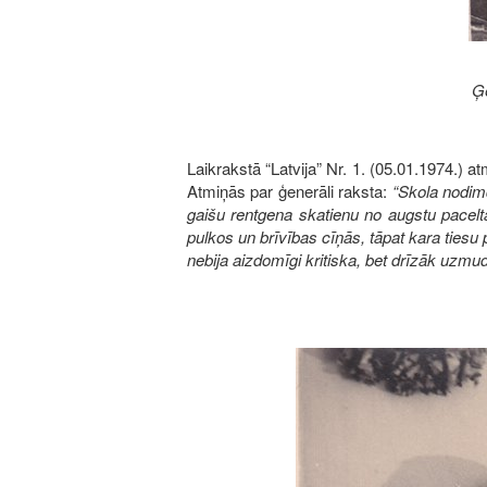
Ģe
Laikrakstā “Latvija” Nr. 1. (05.01.1974.) a
Atmiņās par ģenerāli raksta:
“Skola nodimd
gaišu rentgena skatienu no augstu paceltā
pulkos un brīvības cīņās, tāpat kara tiesu p
nebija aizdomīgi kritiska, bet drīzāk uzmu
Image