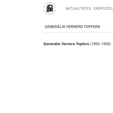
Pārlekt
uz
AKTUALITĀTES
EKSPOZĪCI
2nd
galveno
level
saturu
menu
ĢENERĀLIS VERNERS TEPFERS
Ģenerālis Verners Tepfers
(1893–1958)
Image