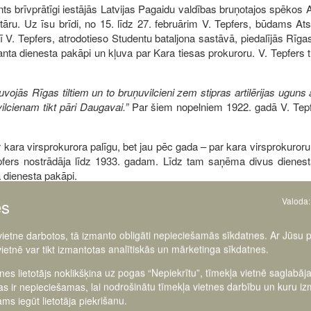
ts brīvprātīgi iestājās Latvijas Pagaidu valdības bruņotajos spēkos 
tāru. Uz īsu brīdi, no 15. līdz 27. februārim V. Tepfers, būdams Ats
brī V. Tepfers, atrodotieso Studentu bataljona sastāvā, piedalījās Rī
nta dienesta pakāpi un kļuva par Kara tiesas prokuroru. V. Tepfers tur
vojās Rīgas tiltiem un to bruņuvilcieni zem stipras artilērijas uguns 
ilcienam tikt pāri Daugavai.”
Par šiem nopelniem 1922. gadā V. Tepfe
 kara virsprokurora palīgu, bet jau pēc gada – par kara virsprokuror
epfers nostrādāja līdz 1933. gadam. Līdz tam saņēma divus dienes
 dienesta pakāpi.
es
Valoda:
 vietne darbotos, tā izmanto obligāti nepieciešamās sīkdatnes. Ar Jūsu 
vietnē var tikt izmantotas analītiskās un mārketinga sīkdatnes.
tnes lietotājs noklikšķina uz pogas “Nepiekrītu”, tīmekļa vietnē saglabāj
as ir nepieciešamas, lai nodrošinātu tīmekļa vietnes darbību un kuru i
ms iegūt lietotāja piekrišanu.