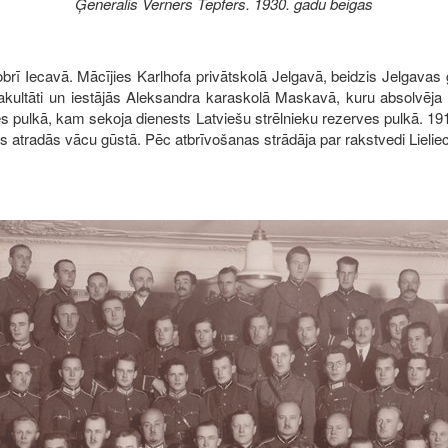
Ģenerālis Verners Tepfers. 1930. gadu beigas
brī Iecavā. Mācījies Karlhofa privātskolā Jelgavā, beidzis Jelgavas
akultāti un iestājās Aleksandra karaskolā Maskavā, kuru absolvēja
s pulkā, kam sekoja dienests Latviešu strēlnieku rezerves pulkā. 19
rs atradās vācu gūstā. Pēc atbrīvošanas strādāja par rakstvedi Lielie