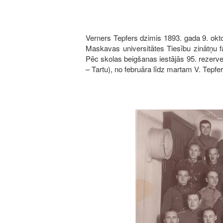
Verners Tepfers dzimis 1893. gada 9. okto
Maskavas universitātes Tiesību zinātņu f
Pēc skolas beigšanas iestājās 95. rezerve
– Tartu), no februāra līdz martam V. Tepfe
Image