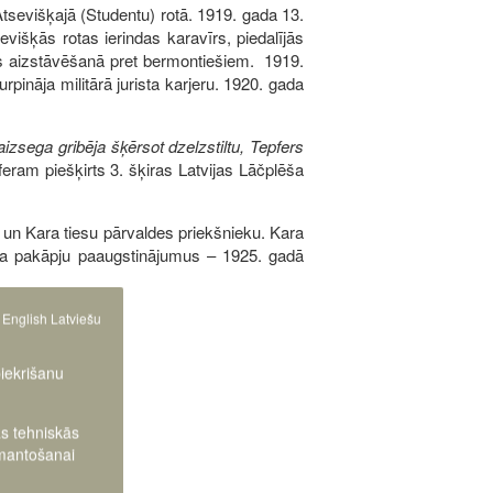
Atsevišķajā (Studentu) rotā. 1919. gada 13.
evišķās rotas ierindas karavīrs, piedalījās
gas aizstāvēšanā pret bermontiešiem. 1919.
pināja militārā jurista karjeru. 1920. gada
aizsega gribēja šķērsot dzelzstiltu, Tepfers
ram piešķirts 3. šķiras Latvijas Lāčplēša
u un Kara tiesu pārvaldes priekšnieku. Kara
ta pakāpju paaugstinājumus – 1925. gadā
English
Latviešu
piekrišanu
as tehniskās
zmantošanai