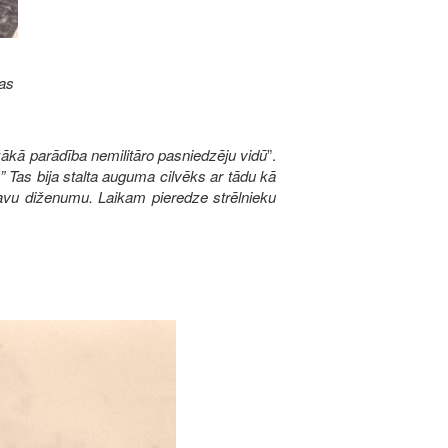
gas
ākā parādība nemilitāro pasniedzēju vidū
”.
” Tas bija stalta auguma cilvēks ar tādu kā
 savu diženumu. Laikam pieredze strēlnieku