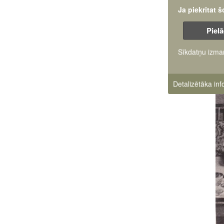
Ja piekrītat 
Pielā
Sīkdatņu izma
Detalizētāka in