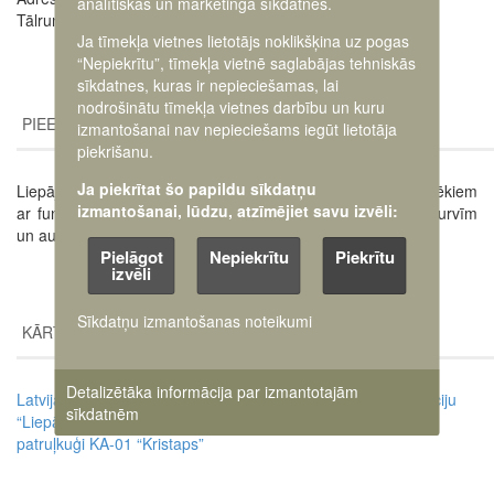
analītiskās un mārketinga sīkdatnes.
Tālrunis: +371 25 603 875
Ja tīmekļa vietnes lietotājs noklikšķina uz pogas
“Nepiekrītu”, tīmekļa vietnē saglabājas tehniskās
sīkdatnes, kuras ir nepieciešamas, lai
nodrošinātu tīmekļa vietnes darbību un kuru
PIEEJAMĪBA
izmantošanai nav nepieciešams iegūt lietotāja
piekrišanu.
Ja piekrītat šo papildu sīkdatņu
Liepājas krasta artilērijas baterija Nr. 2 ir daļēji pieejama cilvēkiem
izmantošanai, lūdzu, atzīmējiet savu izvēli:
ar funkcionāliem traucējumiem. Ēkās ir telpas ar šaurām durvīm
un augtiem sliekšņiem.
Pielāgot
Nepiekrītu
Piekrītu
izvēli
Sīkdatņu izmantošanas noteikumi
KĀRTĪBAS NOTEIKUMI
Detalizētāka informācija par izmantotajām
Latvijas Kara muzeja kārtības noteikumi apmeklējot ekspozīciju
sīkdatnēm
“Liepājas krasta artilērijas baterija Nr.2” un teritorijā izvietoto
patruļkuģi KA-01 “Kristaps”