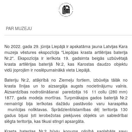
Pārlekt
uz
galveno
saturu
PAR MUZEJU
No 2022. gada 29. jūnija Liepājā ir apskatāma jauna Latvijas Kara
muzeja vēstures ekspozīcija "Liepājas krasta artilērijas baterija
Nr.2". Ekspozīcija ir ierīkota 19. gadsimta beigās uzbūvētajā
krasta artilērijas baterijā Nr.2, kas Karostas daudzo objektu
vidū joprojām ir noslēpumainākā vieta Liepājā.
Bateriju Nr.2, atšķirībā no Ziemeļu fortiem, izbūvēja tālāk no
krasta līnijas un to aizsargāja augsts nocietinājumu valnis.
Aizsardzības nodrošināšanai paredzēja 16 11 collu (280 mm)
1877. gada modeļa mortīras. Turpmākajos gados baterijā Nr.2
nemainīgi bija ierīkotas dažādu pastāvošo varu karaspēka
munīcijas noliktavas. Sprādzienbīstamības dēļ teritorija 130
gadus bijusi ļoti ierobežotas piekļuves objekts un sabiedrībai
slēgta teritorija, kas tikusi stingri apsargāta.
Krasta baterijas Nr.2 būvju kopums pilnībā saglabājis savu