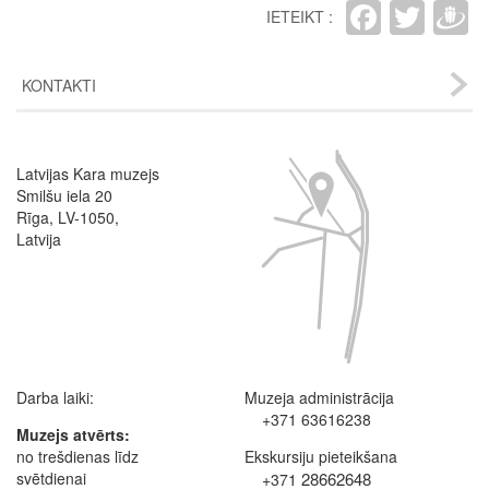
Faceb
Twit
D
IETEIKT :
KONTAKTI
Image
Latvijas Kara muzejs
Smilšu iela 20
Rīga, LV-1050,
Latvija
Darba laiki:
Muzeja administrācija
+371 63616238
Muzejs atvērts:
no trešdienas līdz
Ekskursiju pieteikšana
svētdienai
28662648
+371