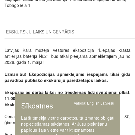
Tobago ielā 1
EKSKURSIJU LAIKS UN CENRĀDIS
Latvijas Kara muzeja vēstures ekspozīcija "Liepājas krasta
artilērijas baterija Nr.2" būs atkal pieejama apmeklētājiem jau no
2026. gada 1. maija!
Uzmanību! Ekspozīcijas apmeklējums iespējams tikai gida
pavadībā publisko ekskursiju paredzētajos laikos.
Ekspozīcijas darba laiks: no trešdienas līdz svētdienai plkst.
11.00 - 17.00
Sīkdatnes
Valoda:
English
Latviešu
Ekskursiju norises laiki: 11.00; 13.00; 15.00;
Cenas: pieaugušie - 5€; pensionāri, skolēni un studenti - 3€;
Lai šī tīmekļa vietne darbotos, tā izmanto obligāti
ģimenes biļete - 10€ (1 - 2 pieaugušie ar 1 - 2 bērniem)
nepieciešamās sīkdatnes. Ar Jūsu piekrišanu
papildus šajā vietnē var tikt izmantotas
Adrese: Tobago iela 1, Liepāja