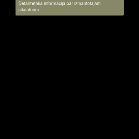
Detalizētāka informācija par izmantotajām
sīkdatnēm