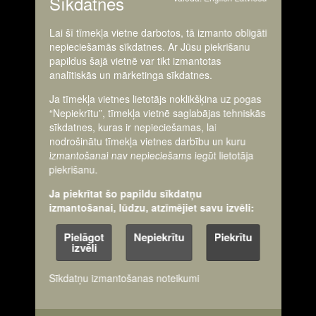
Sīkdatnes
Lai šī tīmekļa vietne darbotos, tā izmanto obligāti
nepieciešamās sīkdatnes. Ar Jūsu piekrišanu
papildus šajā vietnē var tikt izmantotas
analītiskās un mārketinga sīkdatnes.
Ja tīmekļa vietnes lietotājs noklikšķina uz pogas
“Nepiekrītu”, tīmekļa vietnē saglabājas tehniskās
sīkdatnes, kuras ir nepieciešamas, lai
nodrošinātu tīmekļa vietnes darbību un kuru
izmantošanai nav nepieciešams iegūt lietotāja
piekrišanu.
Ja piekrītat šo papildu sīkdatņu
izmantošanai, lūdzu, atzīmējiet savu izvēli:
Pielāgot
Nepiekrītu
Piekrītu
izvēli
Sīkdatņu izmantošanas noteikumi