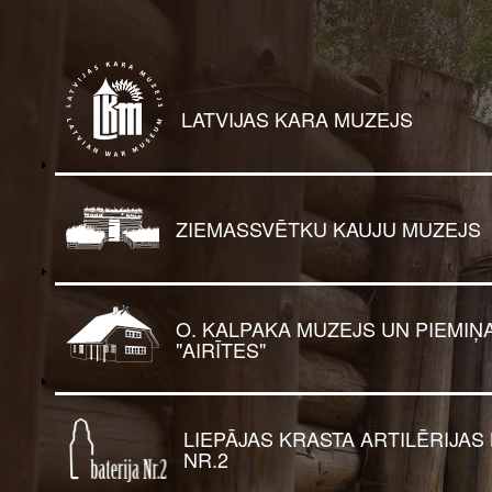
Pārlekt
uz
galveno
saturu
1st
LATVIJAS KARA MUZEJS
level
menu
ZIEMASSVĒTKU KAUJU MUZEJS
O. KALPAKA MUZEJS UN PIEMIŅA
"AIRĪTES"
LIEPĀJAS KRASTA ARTILĒRIJAS
NR.2