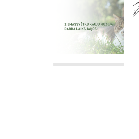
Ziemassvētku kauju atceres
pasākumi 2026