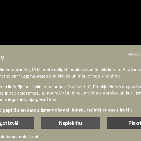
es
Valoda:
 vietne darbotos, tā izmanto obligāti nepieciešamās sīkdatnes. Ar Jūsu 
vietnē var tikt izmantotas analītiskās un mārketinga sīkdatnes.
tnes lietotājs noklikšķina uz pogas “Nepiekrītu”, tīmekļa vietnē saglabāj
as ir nepieciešamas, lai nodrošinātu tīmekļa vietnes darbību un kuru i
ms iegūt lietotāja piekrišanu.
šo papildu sīkdatņu izmantošanai, lūdzu, atzīmējiet savu izvēli:
got izvēli
Nepiekrītu
Piekr
ntošanas noteikumi