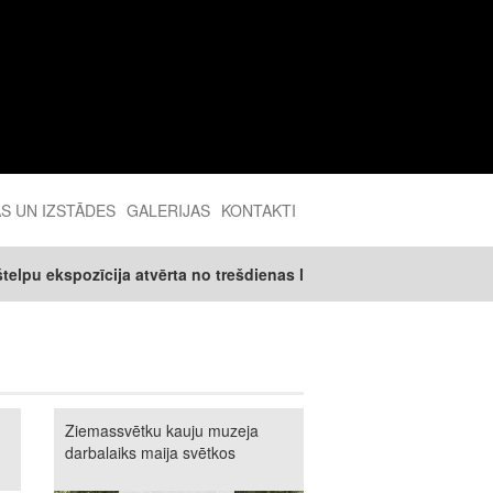
AS UN IZSTĀDES
GALERIJAS
KONTAKTI
cija atvērta no trešdienas līdz svētdienai 10.00 - 16.00
Ziemassvētku kauju muzeja
darbalaiks maija svētkos