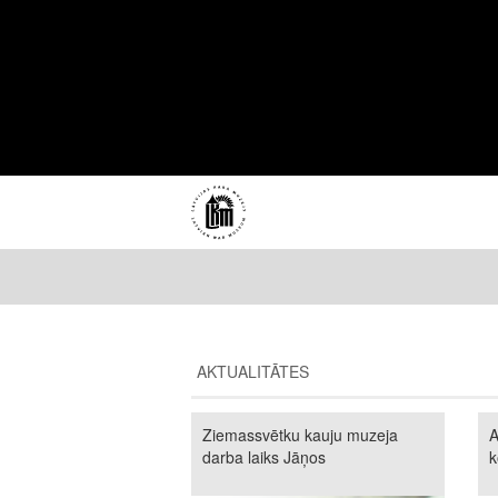
AKTUALITĀTES
Ziemassvētku kauju muzeja
A
darba laiks Jāņos
k