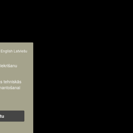
English
Latviešu
piekrišanu
as tehniskās
zmantošanai
ītu