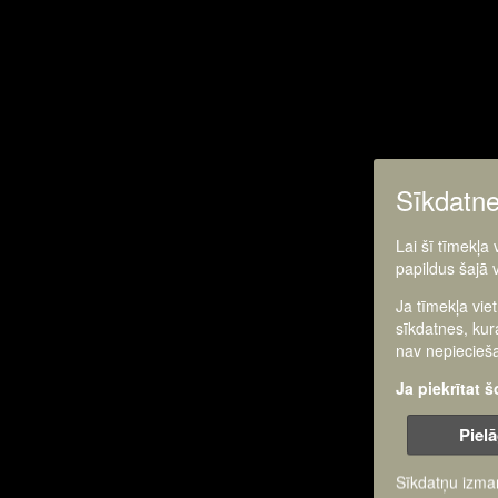
Sīkdatn
Lai šī tīmekļa
papildus šajā 
Ja tīmekļa vie
sīkdatnes, kur
nav nepiecieša
Ja piekrītat 
Pielā
Sīkdatņu izma