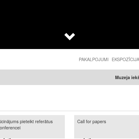
PAKALPOJUMI
EKSPOZĪCIJ
2nd
level
Muzeja iekštelpu ekspozī
menu
icinājums pieteikt referātus
Call for papers
onferencei