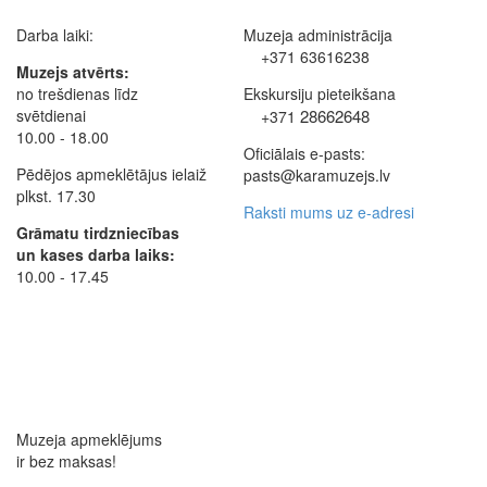
Darba laiki:
Muzeja administrācija
+371 63616238
Muzejs atvērts:
no trešdienas līdz
Ekskursiju pieteikšana
svētdienai
28662648
+371
10.00 - 18.00
Oficiālais e-pasts:
Pēdējos apmeklētājus ielaiž
pasts@karamuzejs.lv
plkst. 17.30
Raksti mums uz e-adresi
Grāmatu tirdzniecības
un kases darba laiks:
10.00 - 17.45
Muzeja apmeklējums
ir bez maksas!