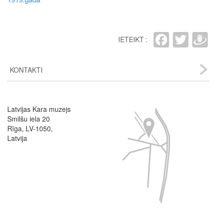
Faceb
Twit
D
IETEIKT :
KONTAKTI
Latvijas Kara muzejs
Image
Smilšu iela 20
Rīga, LV-1050,
Latvija