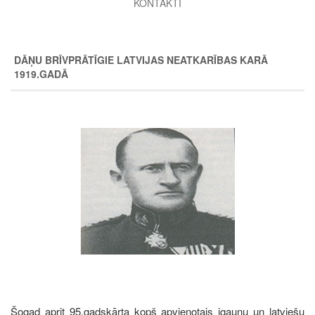
KONTAKTI
DĀŅU BRĪVPRĀTĪGIE LATVIJAS NEATKARĪBAS KARĀ
1919.GADĀ
Image
Šogad aprit 95.gadskārta kopš apvienotais igauņu un latviešu