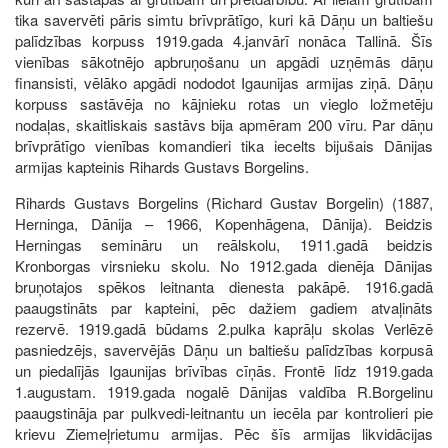
tika savervēti pāris simtu brīvprātīgo, kuri kā Dāņu un baltiešu
palīdzības korpuss 1919.gada 4.janvārī nonāca Tallinā. Šīs
vienības sākotnējo apbruņošanu un apgādi uzņēmās dāņu
finansisti, vēlāko apgādi nododot Igaunijas armijas ziņā. Dāņu
korpuss sastāvēja no kājnieku rotas un vieglo ložmetēju
nodaļas, skaitliskais sastāvs bija apmēram 200 vīru. Par dāņu
brīvprātīgo vienības komandieri tika iecelts bijušais Dānijas
armijas kapteinis Rihards Gustavs Borgelins.
Rihards Gustavs Borgelins (Richard Gustav Borgelin) (1887,
Herninga, Dānija – 1966, Kopenhāgena, Dānija). Beidzis
Herningas semināru un reālskolu, 1911.gadā beidzis
Kronborgas virsnieku skolu. No 1912.gada dienēja Dānijas
bruņotajos spēkos leitnanta dienesta pakāpē. 1916.gadā
paaugstināts par kapteini, pēc dažiem gadiem atvaļināts
rezervē. 1919.gadā būdams 2.pulka kaprāļu skolas Verlēzē
pasniedzējs, savervējās Dāņu un baltiešu palīdzības korpusā
un piedalījās Igaunijas brīvības cīņās. Frontē līdz 1919.gada
1.augustam. 1919.gada nogalē Dānijas valdība R.Borgelinu
paaugstināja par pulkvedi-leitnantu un iecēla par kontrolieri pie
krievu Ziemeļrietumu armijas. Pēc šīs armijas likvidācijas