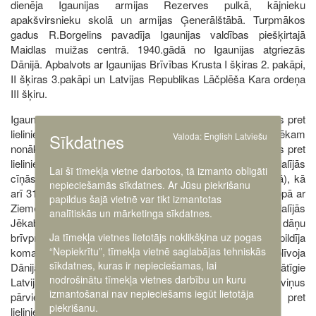
dienēja Igaunijas armijas Rezerves pulkā, kājnieku
apakšvirsnieku skolā un armijas Ģenerālštābā. Turpmākos
gadus R.Borgelins pavadīja Igaunijas valdības piešķirtajā
Maidlas muižas centrā. 1940.gādā no Igaunijas atgriezās
Dānijā. Apbalvots ar Igaunijas Brīvības Krusta I šķiras 2. pakāpi,
II šķiras 3.pakāpi un Latvijas Republikas Lāčplēša Kara ordeņa
III šķiru.
Igaunijas armijas sastāvā dāņu brīvprātīgie piedalījās cīņas pret
lieliniekiem Igaunijas Dienvidu frontē. Igauņu karaspēkam
Sīkdatnes
Valoda:
English
Latviešu
nonākot Latvijas teritorijā, dāņu brīvprātīgie piedalījās cīņās pret
lieliniekiem Latgales frontē. Dānijas karavīru vienība piedalījās
Lai šī tīmekļa vietne darbotos, tā izmanto obligāti
cīņās par Litenes muižās ieņemšanu (1919.gada 30.maijā), kā
nepieciešamās sīkdatnes. Ar Jūsu piekrišanu
arī 31maijā piedalījās Vecgulbenes atbrīvošanā. 5.jūnijā kopā ar
papildus šajā vietnē var tikt izmantotas
Ziemeļlatvijas brigādes 1.Valmieras kājnieku pulku piedalījās
analītiskās un mārketinga sīkdatnes.
Jēkabpils un Krustpils atbrīvošanā no lieliniekiem. 6.jūnijā dāņu
Ja tīmekļa vietnes lietotājs noklikšķina uz pogas
brīvprātīgie iegāja Krustpilī un vairākas dienas pilsētā pildīja
“Nepiekrītu”, tīmekļa vietnē saglabājas tehniskās
komandanta dienestu. Tas bija laiks, kad virs Krustpils plīvoja
sīkdatnes, kuras ir nepieciešamas, lai
Dānijas karogs un ielās skanēja dāņu valoda. Dāņu brīvprātīgie
nodrošinātu tīmekļa vietnes darbību un kuru
Latvijas teritorijā atradās līdz jūnija beigām, pēc tām viņus
izmantošanai nav nepieciešams iegūt lietotāja
pārvietoja uz Igaunijas dienvidiem un piedalījās cīņas pret
piekrišanu.
lieliniekiem pie Pleskavas.