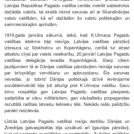
Latvijas Republikas Pagaidu valdība centās meklēt sabiedrotos
dažādās valstīs, tai skaitā risinot sarunas arī ar Skandināvijas
valstu valdībām, kā arī dažādām šo valstu politiskajām un
saimnieciskajām aprindām.
1919.gada janvāra sākumā, laikā, kad K.Ulmaņa Pagaidu
valdības ietekme bija niecīga, Latvijas valdības pārstāvji
izbrauca uz Stokholmu un Kopenhāgenu, cerībā tur atrast
atbalstu cīņai par valsts neatkarību. 20.janvārī Latvijas Pagaidu
valdības delegācija ieradās Kopenhāgenā. Starp citiem
jautājumiem tā ar Dānijas valdības pārstāvjiem risināja sarunas
par brīvprātīgo vervēšanu un apbruņošanu. Šīs sarunas
nevedās, jo tobrīd Dānijas politiskajā dzīvē ievērojamie
sociāldemokrāti bija ļoti atturīgi pret K.Ulmaņa valdību. Savu
lomu nospēlēja gan Latvijas Pagaidu valdības piespiedu
sadarbība ar vācu militāristiem, gan vācbaltiešu propagandas
rezultātā radītais latviešu lielinieku tēls. Nekādu reālu palīdzību
panākt neizdevās.
Līdzās Latvijas Pagaidu valdībai rosīgu darbību Dānijas un
Zviedrijas galvaspilsētās bija uzsākuši arī Igaunijas pārstāvji,
kuri arī sastapās ar grūtībām un pretdarbību. Ar lielām grūtībām