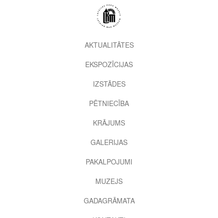
Pārlekt
uz
galveno
saturu
2nd
AKTUALITĀTES
level
EKSPOZĪCIJAS
menu
IZSTĀDES
PĒTNIECĪBA
KRĀJUMS
GALERIJAS
PAKALPOJUMI
MUZEJS
GADAGRĀMATA