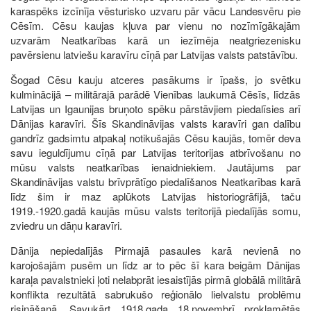
karaspēks izcīnīja vēsturisko uzvaru pār vācu Landesvēru pie
Cēsīm. Cēsu kaujas kļuva par vienu no nozīmīgākajām
uzvarām Neatkarības karā un iezīmēja neatgriezenisku
pavērsienu latviešu karavīru cīņā par Latvijas valsts patstāvību.
Šogad Cēsu kauju atceres pasākums ir īpašs, jo svētku
kulminācijā – militārajā parādē Vienības laukumā Cēsīs, līdzās
Latvijas un Igaunijas bruņoto spēku pārstāvjiem piedalīsies arī
Dānijas karavīri. Šīs Skandināvijas valsts karavīri gan dalību
gandrīz gadsimtu atpakaļ notikušajās Cēsu kaujās, tomēr deva
savu ieguldījumu cīņā par Latvijas teritorijas atbrīvošanu no
mūsu valsts neatkarības ienaidniekiem. Jautājums par
Skandināvijas valstu brīvprātīgo piedalīšanos Neatkarības karā
līdz šim ir maz aplūkots Latvijas historiogrāfijā, taču
1919.-1920.gadā kaujās mūsu valsts teritorijā piedalījās somu,
zviedru un dāņu karavīri.
Dānija nepiedalījās Pirmajā pasaules karā nevienā no
karojošajām pusēm un līdz ar to pēc šī kara beigām Dānijas
karaļa pavalstnieki ļoti nelabprāt iesaistījās pirmā globālā militārā
konflikta rezultātā sabrukušo reģionālo lielvalstu problēmu
risināšanā. Savukārt 1918.gada 18.novembrī proklamētās