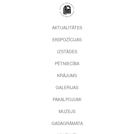
Pārlekt
uz
galveno
saturu
2nd
AKTUALITĀTES
level
EKSPOZĪCIJAS
menu
IZSTĀDES
PĒTNIECĪBA
KRĀJUMS
GALERIJAS
PAKALPOJUMI
MUZEJS
GADAGRĀMATA