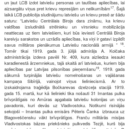
un ļaut LCB izdot latviešu personas un tautības apliecības, lai
17
aizsargātu viņus pret krievu represijām un nelikumībām
. Šajā
laikā LCB publicēja sludinājumu latviešu un krievu presē ar šādu
saturu: “Latviešu Centrālais Birojs dara zināmu, ka krievu
valdības izsludinātā strēlnieku un virsnieku mobilizācija
neattiecas uz tiem latviešiem, kuri būs ieviesti Centrālā Biroja
kareivju sarakstos un uzrādīs apliecības, ka viņi ir gatavi izpildīt
18
savus militāros pienākumus Latviešu nacionālā armijā ”
.
Tomēr tikai 1919. gada 3. jūlijā admirāļa A. Kolčaka
administrācija izdeva pavēli Nr. 409, kura aizliedza iesaukt
karadienestā ārzemniekus, tajā skaitā arī latviešus, kuriem bija
19
apliecības par Latvijas pilsonības pieņemšanu
. 1919. gada
sākumā turpinājās latviešu nomelnošanas un vajāšanas
kampaņa Sibīrijā, vainojot viņus lieliniecismā. Ar to
izskaidrojama traģēdija Bočkarevas dzelzceļa stacijā 1919.
gada 15. martā, kur kā lielinieki tika nošauti 31 Imantas pulka
brīvprātīgais no Amūras apgabala latviešu kolonijas un viņu
pavadonis, kuri devās uz Vladivostoku. Notikumi risinājās
sekojoši – Imantas pulka emisārs Pēteris Čanka izbrauca uz
Blagoveščensku vākt brīvprātīgos. Franču militārās misijas
Vladivostokas bāzes priekšnieks pulkvedis Tezjē, kurš bija