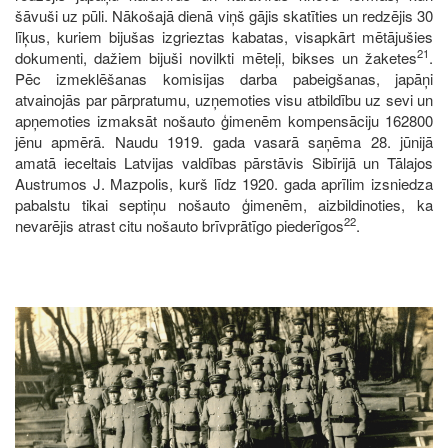
šāvuši uz pūli. Nākošajā dienā viņš gājis skatīties un redzējis 30
līķus, kuriem bijušas izgrieztas kabatas, visapkārt mētājušies
21
dokumenti, dažiem bijuši novilkti mēteļi, bikses un žaketes
.
Pēc izmeklēšanas komisijas darba pabeigšanas, japāņi
atvainojās par pārpratumu, uzņemoties visu atbildību uz sevi un
apņemoties izmaksāt nošauto ģimenēm kompensāciju 162800
jēnu apmērā. Naudu 1919. gada vasarā saņēma 28. jūnijā
amatā ieceltais Latvijas valdības pārstāvis Sibīrijā un Tālajos
Austrumos J. Mazpolis, kurš līdz 1920. gada aprīlim izsniedza
pabalstu tikai septiņu nošauto ģimenēm, aizbildinoties, ka
22
nevarējis atrast citu nošauto brīvprātīgo piederīgos
.
Image