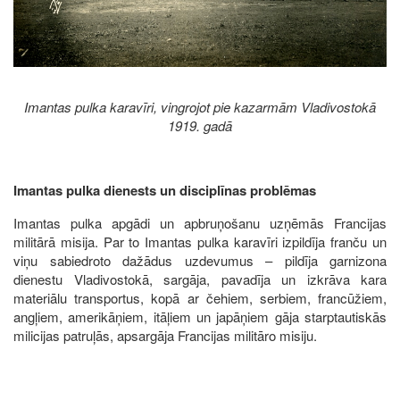
Imantas pulka karavīri, vingrojot pie kazarmām Vladivostokā
1919. gadā
Imantas pulka dienests un disciplīnas problēmas
Imantas pulka apgādi un apbruņošanu uzņēmās Francijas
militārā misija. Par to Imantas pulka karavīri izpildīja franču un
viņu sabiedroto dažādus uzdevumus – pildīja garnizona
dienestu Vladivostokā, sargāja, pavadīja un izkrāva kara
materiālu transportus, kopā ar čehiem, serbiem, francūžiem,
angļiem, amerikāņiem, itāļiem un japāņiem gāja starptautiskās
milicijas patruļās, apsargāja Francijas militāro misiju.