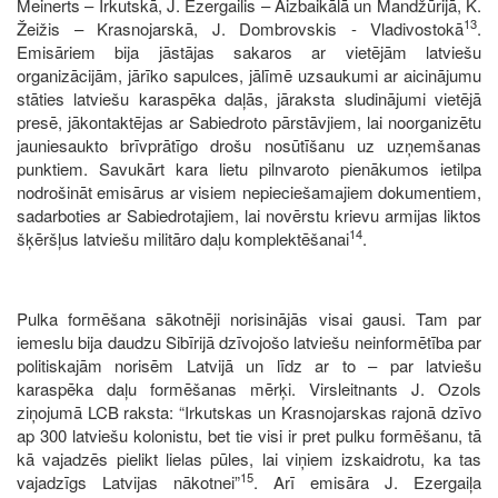
Meinerts – Irkutskā, J. Ezergailis – Aizbaikālā un Mandžūrijā, K.
13
Žeižis – Krasnojarskā, J. Dombrovskis - Vladivostokā
.
Emisāriem bija jāstājas sakaros ar vietējām latviešu
organizācijām, jārīko sapulces, jālīmē uzsaukumi ar aicinājumu
stāties latviešu karaspēka daļās, jāraksta sludinājumi vietējā
presē, jākontaktējas ar Sabiedroto pārstāvjiem, lai noorganizētu
jauniesaukto brīvprātīgo drošu nosūtīšanu uz uzņemšanas
punktiem. Savukārt kara lietu pilnvaroto pienākumos ietilpa
nodrošināt emisārus ar visiem nepieciešamajiem dokumentiem,
sadarboties ar Sabiedrotajiem, lai novērstu krievu armijas liktos
14
šķēršļus latviešu militāro daļu komplektēšanai
.
Pulka formēšana sākotnēji norisinājās visai gausi. Tam par
iemeslu bija daudzu Sibīrijā dzīvojošo latviešu neinformētība par
politiskajām norisēm Latvijā un līdz ar to – par latviešu
karaspēka daļu formēšanas mērķi. Virsleitnants J. Ozols
ziņojumā LCB raksta: “Irkutskas un Krasnojarskas rajonā dzīvo
ap 300 latviešu kolonistu, bet tie visi ir pret pulku formēšanu, tā
kā vajadzēs pielikt lielas pūles, lai viņiem izskaidrotu, ka tas
15
vajadzīgs Latvijas nākotnei”
. Arī emisāra J. Ezergaiļa