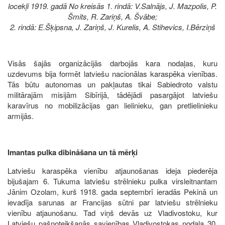
locekļi 1919. gadā No kreisās 1. rindā: V.Salnājs, J. Mazpolis, P.
Šmits, R. Zariņš, A. Švābe;
2. rindā: E.Šķipsna, J. Zariņš, J. Kurelis, A. Stihevics, I.Bērziņš
Visās šajās organizācijās darbojās kara nodaļas, kuru
uzdevums bija formēt latviešu nacionālas karaspēka vienības.
Tās būtu autonomas un pakļautas tikai Sabiedroto valstu
militārajām misijām Sibīrijā, tādējādi pasargājot latviešu
karavīrus no mobilizācijas gan lielinieku, gan pretlielinieku
armijās.
Imantas pulka dibināšana un tā mērķi
Latviešu karaspēka vienību atjaunošanas ideja piederēja
bijušajam 6. Tukuma latviešu strēlnieku pulka virsleitnantam
Jānim Ozolam, kurš 1918. gada septembrī ieradās Pekinā un
ievadīja sarunas ar Francijas sūtni par latviešu strēlnieku
vienību atjaunošanu. Tad viņš devās uz Vladivostoku, kur
Latviešu pašnoteikšanās savienības Vladivostokas nodaļa 30.