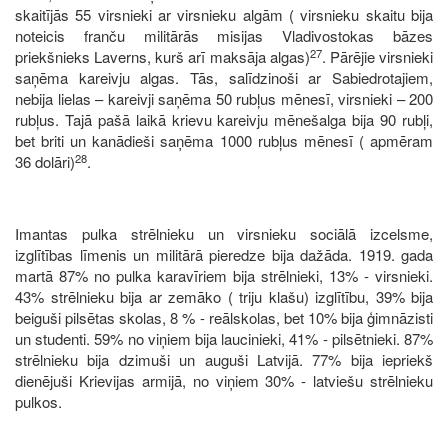
skaitījās 55 virsnieki ar virsnieku algām ( virsnieku skaitu bija
noteicis franču militārās misijas Vladivostokas bāzes
27
priekšnieks Laverns, kurš arī maksāja algas)
. Pārējie virsnieki
saņēma kareivju algas. Tās, salīdzinoši ar Sabiedrotajiem,
nebija lielas – kareivji saņēma 50 rubļus mēnesī, virsnieki – 200
rubļus. Tajā pašā laikā krievu kareivju mēnešalga bija 90 rubļi,
bet briti un kanādieši saņēma 1000 rubļus mēnesī ( apmēram
28
36 dolāri)
.
Imantas pulka strēlnieku un virsnieku sociālā izcelsme,
izglītības līmenis un militārā pieredze bija dažāda. 1919. gada
martā 87% no pulka karavīriem bija strēlnieki, 13% - virsnieki.
43% strēlnieku bija ar zemāko ( triju klašu) izglītību, 39% bija
beiguši pilsētas skolas, 8 % - reālskolas, bet 10% bija ģimnāzisti
un studenti. 59% no viņiem bija laucinieki, 41% - pilsētnieki. 87%
strēlnieku bija dzimuši un auguši Latvijā. 77% bija iepriekš
dienējuši Krievijas armijā, no viņiem 30% - latviešu strēlnieku
pulkos.