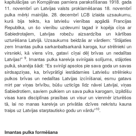
kapitulācijas un Kompjēnas pamiera parakstīšanas 1918. gada
11. novembrī un Latvijas valsts proklamēšanas 18. novembrī
pulka mērķi mainījās. 28. decembrī LCB izlaida uzsaukumu,
kurā bija teikts, ka latviešu vienības apgādā Francijas
Republika, un šo vienību uzdevumi tagad ir kopēja cīņa ar
Sabiedrotajiem, Latvijas robežu aizsardzība un kārtības
uzturēšana Latvijā. Uzsaukums beidzās ar vārdiem: “Stājaties
zem Imantas pulka sarkanbaltsarkanā karoga, kur strēlnieki un
virsnieki, kā viens vīrs, gatavi cīņai dēļ brīvas un nedalītas
9
Latvijas!”
. Imantas pulka kareivja svinīgais solījums, stājoties
pulkā, skanēja šādi: “Es svinīgi apsolos pie sava goda un savas
sirdsapziņas, ka, brīvprātīgi iestādamies Latviešu strēlnieku
pulkos brīvas un nedalītas Latvijas izcīnīšanai, esmu gatavs
mirt par viņas brīvību, būšu uzticīgs līdz nāvei Latvijai, viņas
Sabiedrotiem, saviem pulkiem un sava pulka karogam, izpildīšu
visas kara disciplīnas prasības un visur un vienmēr izturēšos
tā, lai no manas kareivja un privātās dzīves nekristu kauna
10
traips uz Latvijas starptautisko godu un vārdu”
.
Imantas pulka formēšana