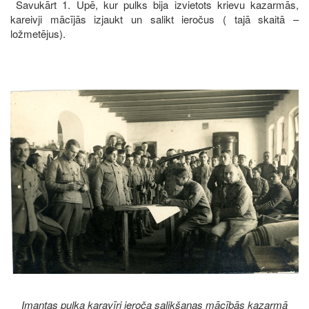
Savukārt 1. Upē, kur pulks bija izvietots krievu kazarmās,
kareivji mācījās izjaukt un salikt ieročus ( tajā skaitā –
ložmetējus).
Image
Imantas pulka karavīri ieroča salikšanas mācībās kazarmā