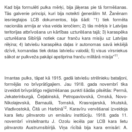
Kad bija formulēti pulka mērķi, bija jāķeras pie tā formēšanas.
Tās galvenie principi, kuri bija noteikti ģenerālim M. Žanēnam
iesniegtajos LCB dokumentos, bija šādi: “1) tiek formēta
nacionāla armija ar visa veida ieročiem; 2) tās mērķis ir Latvijas
teritorijas atbrīvošana un kārtības uzturēšana tajā; 3) karaspēka
uzturēšana Sibīrijā notiek caur franču kara misiju uz Latvijas
rēķina; 4) latviešu karaspēka daļas ir autonomas savā iekšējā
dzīvē, komandas tiek dotas latviešu valodā; 5) visus virsniekus
11
sākot ar pulkveža pakāpi apstiprina franču militārā misija”
.
Imantas pulks, tāpat kā 1915. gadā latviešu strēlnieku bataljoni,
formējās no brīvprātīgajiem. Jau 1918. gada novembrī tika
izveidoti brīvprātīgo reģistrēšanas punkti šādās pilsētās: Permā,
Jekaterinburgā, Čeļabinskā, Petropavlovskā, Omskā, Novo-
Nikolajevskā, Barnaulā, Tomskā, Krasnojarskā, Irkutskā,
12
Vladivostokā, Čitā un Harbinā
. Karavīru vervēšanai izveidoja
kara lietu pilnvaroto un emisāru institūciju. 1918. gada 11.
novembrī virsleitnantu J. Ozolu iecēla par LCB kara lietu
pilnvaroto Austrumsibīrijā. Viņa rīcībā bija kara emisāri: A.