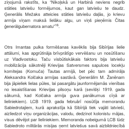
ziņojumā rakstīts, ka “Nikoļskā un Harbinā neviens negrib
stāties latviešu formējumos, kaut gan latviešu te daudz.
Ģenerālis Mežaks atteicies stāties latviešu daļās, jo krievu
armija viņam maksā lielāku algu, un viņš pieņēmis Čitas
16
ģenerālgubernatora amatu”
.
Otrs Imantas pulka formēšanas kavēklis bija Sibīrijas lielie
attālumi, kas apgrūtināja brīvprātīgo vervēšanu un nosūtīšanu
uz Vladivostoku. Taču visbūtiskākais faktors bija latviešu
mobilizācija sākotnēji Krievijas Satversmes sapulces locekļu
komitejas (Komuča) Tautas armijā, bet pēc tam admirāļa
Aleksandra Kolčaka armijas sastāvā. Ģenerālim M. Žanēnam
bija jāpieliek lielas pūles, lai pasargātu jaunformējamās vienības
no iesaistīšanas Krievijas pilsoņu karā (sevišķi 1919. gada
sākumā, kad Kolčaka armija guva panākumus cīņā ar
lieliniekiem). LCB 1919. gada februārī nosūtīja memorandu
Sabiedrotajiem, kurā aprakstīja kā Sibīrijā tiek vajāti latvieši,
aizliedzot viņu organizācijas, valodu, dedzinot kolonistu mājas,
visus dēvējot par lieliniekiem. Memoranda nobeigumā LCB lūdz
Sabiedroto militārās misijas ņemt latviešus savā aizbildniecībā