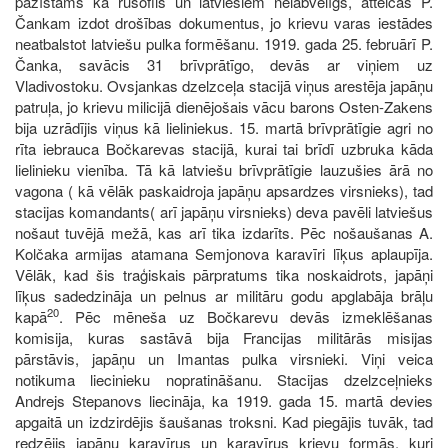
pazīstams kā rusofils un latviešiem nelabvēlīgs, atteicās P.
Čankam izdot drošības dokumentus, jo krievu varas iestādes
neatbalstot latviešu pulka formēšanu. 1919. gada 25. februārī P.
Čanka, savācis 31 brīvprātīgo, devās ar viņiem uz
Vladivostoku. Ovsjankas dzelzceļa stacijā viņus arestēja japāņu
patruļa, jo krievu milicijā dienējošais vācu barons Osten-Zakens
bija uzrādījis viņus kā lieliniekus. 15. martā brīvprātīgie agri no
rīta iebrauca Bočkarevas stacijā, kurai tai brīdī uzbruka kāda
lielinieku vienība. Tā kā latviešu brīvprātīgie lauzušies ārā no
vagona ( kā vēlāk paskaidroja japāņu apsardzes virsnieks), tad
stacijas komandants( arī japāņu virsnieks) deva pavēli latviešus
nošaut tuvējā mežā, kas arī tika izdarīts. Pēc nošaušanas A.
Kolčaka armijas atamana Semjonova karavīri līķus aplaupīja.
Vēlāk, kad šis traģiskais pārpratums tika noskaidrots, japāņi
līķus sadedzināja un pelnus ar militāru godu apglabāja brāļu
20
kapā
. Pēc mēneša uz Bočkarevu devās izmeklēšanas
komisija, kuras sastāvā bija Francijas militārās misijas
pārstāvis, japāņu un Imantas pulka virsnieki. Viņi veica
notikuma liecinieku nopratināšanu. Stacijas dzelzceļnieks
Andrejs Stepanovs liecināja, ka 1919. gada 15. martā devies
apgaitā un izdzirdējis šaušanas troksni. Kad piegājis tuvāk, tad
redzējis japāņu karavīrus un karavīrus krievu formās, kuri