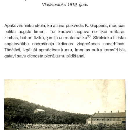
Vladivostokā 1919. gadā
Apakšvirsnieku skolā, kā atzina pulkvedis K. Goppers, mācības
notika augstā līmenī. Tur karavīri apguva ne tikai militārās
33
zinības, bet arī fiziku, ķīmiju un matemātiku
. Strēlnieku fizisko
sagatavotību nodrošināja ikdienas vingrošanas nodarbības.
Tādējādi, izgājuši apmācības kursu, Imantas pulka karavīri bija
gatavi savu dienesta pienākumu pildīšanai.
Image