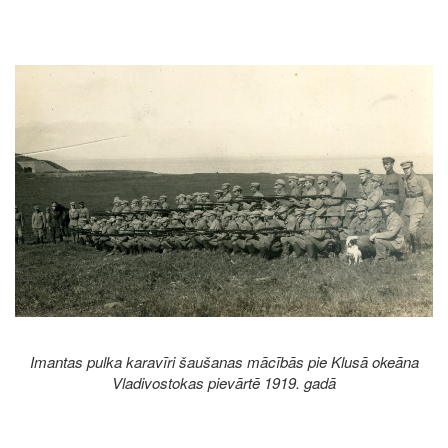
Image
Imantas pulka karavīri šaušanas mācībās pie Klusā okeāna
Vladivostokas pievārtē 1919. gadā