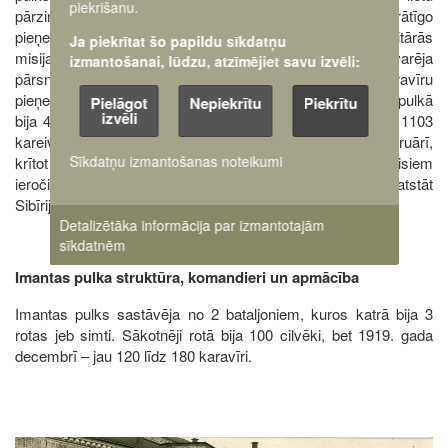
piekrišanu.
pārzinis izdeva rīkojumu par emisāru darbības un brīvprātīgo
pieņemšanas pārtraukšanu ( tas bija saistīts ar franču militārās
Ja piekrītat šo papildu sīkdatņu
misijas prasību par pulka skaitlisko sastāvu – tas nevarēja
izmantošanai, lūdzu, atzīmējiet savu izvēli:
23
pārsniegt 1000 cilvēku)
. Tomēr Vladivostokā karavīru
pieņemšana pulkā turpinājās. Ja 1918. gada 1. decembrī pulkā
Pielāgot
Nepiekrītu
Piekrītu
izvēli
bija 47 kareivji un 12. virsnieki, tad 1920. gada janvārī – 1103
kareivji, 113 apakšvirsnieki un 87 virsnieki. 1920. gada februārī,
Sīkdatņu izmantošanas noteikumi
krītot A. Kolčaka valdībai, pulku pameta divas rotas ar visiem
24
ieročiem
. Tie pamatā bija kolonisti, kuri tomēr nevēlējās atstāt
Sibīriju.
Detalizētāka informācija par izmantotajām
sīkdatnēm
Imantas pulka struktūra, komandieri un apmācība
Imantas pulks sastāvēja no 2 bataljoniem, kuros katrā bija 3
rotas jeb simti. Sākotnēji rotā bija 100 cilvēki, bet 1919. gada
decembrī – jau 120 līdz 180 karavīri.
Image