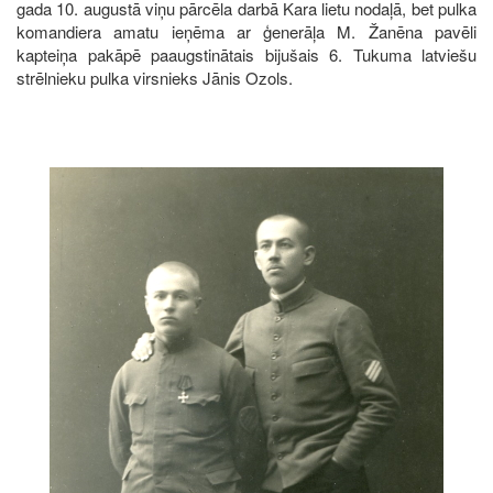
gada 10. augustā viņu pārcēla darbā Kara lietu nodaļā, bet pulka
komandiera amatu ieņēma ar ģenerāļa M. Žanēna pavēli
kapteiņa pakāpē paaugstinātais bijušais 6. Tukuma latviešu
strēlnieku pulka virsnieks Jānis Ozols.
Image