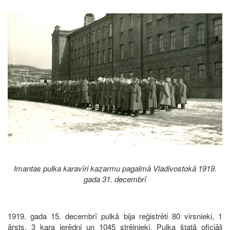
Image
Imantas pulka karavīri kazarmu pagalmā Vladivostokā 1919.
gada 31. decembrī
1919. gada 15. decembrī pulkā bija reģistrēti 80 virsnieki, 1
ārsts, 3 kara ierēdņi un 1045 strēlnieki. Pulka štatā oficiāli