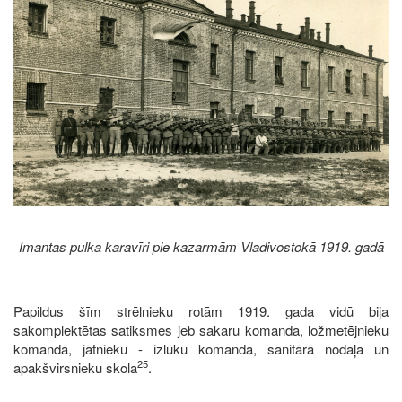
Imantas pulka karavīri pie kazarmām Vladivostokā 1919. gadā
Papildus šīm strēlnieku rotām 1919. gada vidū bija
sakomplektētas satiksmes jeb sakaru komanda, ložmetējnieku
komanda, jātnieku - izlūku komanda, sanitārā nodaļa un
25
apakšvirsnieku skola
.