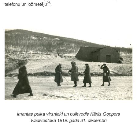
26
telefonu un ložmetēju
.
Image
Imantas pulka virsnieki un pulkvedis Kārlis Goppers
Vladivostokā 1919. gada 31. decembrī