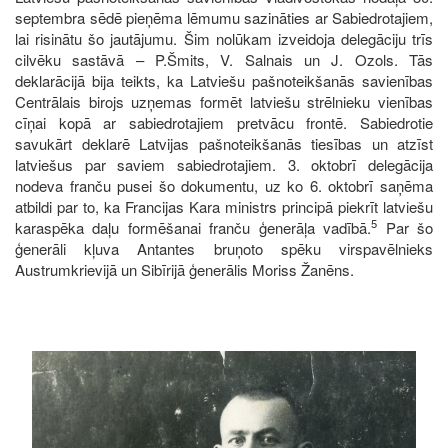
septembra sēdē pieņēma lēmumu sazināties ar Sabiedrotajiem,
lai risinātu šo jautājumu. Šim nolūkam izveidoja delegāciju trīs
cilvēku sastāvā – P.Šmits, V. Salnais un J. Ozols. Tās
deklarācijā bija teikts, ka Latviešu pašnoteikšanās savienības
Centrālais birojs uzņemas formēt latviešu strēlnieku vienības
cīņai kopā ar sabiedrotajiem pretvācu frontē. Sabiedrotie
savukārt deklarē Latvijas pašnoteikšanās tiesības un atzīst
latviešus par saviem sabiedrotajiem. 3. oktobrī delegācija
nodeva franču pusei šo dokumentu, uz ko 6. oktobrī saņēma
atbildi par to, ka Francijas Kara ministrs principā piekrīt latviešu
5
karaspēka daļu formēšanai franču ģenerāļa vadībā.
Par šo
ģenerāli kļuva Antantes bruņoto spēku virspavēlnieks
Austrumkrievijā un Sibīrijā ģenerālis Moriss Žanēns.
Image