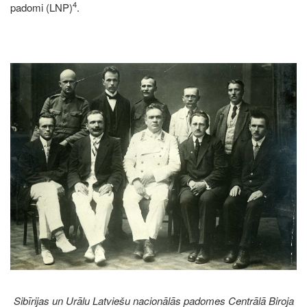
4
padomi (LNP)
.
Image
Sibīrijas un Urālu Latviešu nacionālās padomes Centrālā Biroja