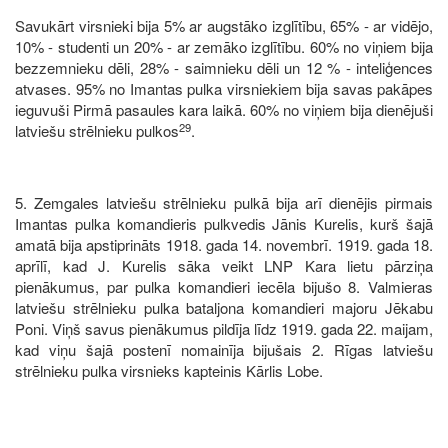
Savukārt virsnieki bija 5% ar augstāko izglītību, 65% - ar vidējo,
10% - studenti un 20% - ar zemāko izglītību. 60% no viņiem bija
bezzemnieku dēli, 28% - saimnieku dēli un 12 % - inteliģences
atvases. 95% no Imantas pulka virsniekiem bija savas pakāpes
ieguvuši Pirmā pasaules kara laikā. 60% no viņiem bija dienējuši
29
latviešu strēlnieku pulkos
.
5. Zemgales latviešu strēlnieku pulkā bija arī dienējis pirmais
Imantas pulka komandieris pulkvedis Jānis Kurelis, kurš šajā
amatā bija apstiprināts 1918. gada 14. novembrī. 1919. gada 18.
aprīlī, kad J. Kurelis sāka veikt LNP Kara lietu pārziņa
pienākumus, par pulka komandieri iecēla bijušo 8. Valmieras
latviešu strēlnieku pulka bataljona komandieri majoru Jēkabu
Poni. Viņš savus pienākumus pildīja līdz 1919. gada 22. maijam,
kad viņu šajā postenī nomainīja bijušais 2. Rīgas latviešu
strēlnieku pulka virsnieks kapteinis Kārlis Lobe.