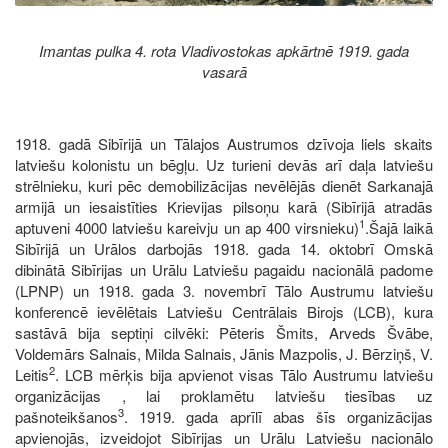
Imantas pulka 4. rota Vladivostokas apkārtnē 1919. gada
vasarā
1918. gadā Sibīrijā un Tālajos Austrumos dzīvoja liels skaits
latviešu kolonistu un bēgļu. Uz turieni devās arī daļa latviešu
strēlnieku, kuri pēc demobilizācijas nevēlējās dienēt Sarkanajā
armijā un iesaistīties Krievijas pilsoņu karā (Sibīrijā atradās
1
aptuveni 4000 latviešu kareivju un ap 400 virsnieku)
.Šajā laikā
Sibīrijā un Urālos darbojās 1918. gada 14. oktobrī Omskā
dibinātā Sibīrijas un Urālu Latviešu pagaidu nacionālā padome
(LPNP) un 1918. gada 3. novembrī Tālo Austrumu latviešu
konferencē ievēlētais Latviešu Centrālais Birojs (LCB), kura
sastāvā bija septiņi cilvēki: Pēteris Šmits, Arveds Švābe,
Voldemārs Salnais, Milda Salnais, Jānis Mazpolis, J. Bērziņš, V.
2
Leitis
. LCB mērķis bija apvienot visas Tālo Austrumu latviešu
organizācijas , lai proklamētu latviešu tiesības uz
3
pašnoteikšanos
. 1919. gada aprīlī abas šīs organizācijas
apvienojās, izveidojot Sibīrijas un Urālu Latviešu nacionālo