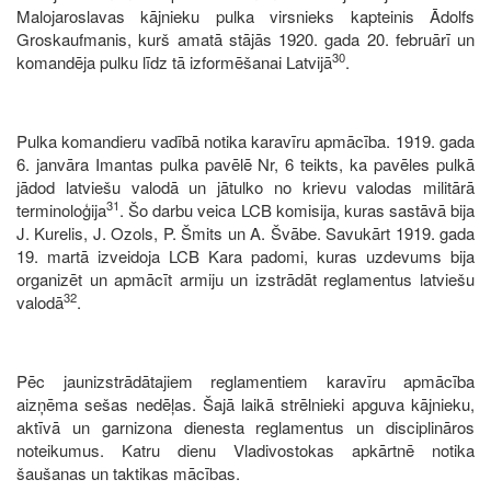
Malojaroslavas kājnieku pulka virsnieks kapteinis Ādolfs
Groskaufmanis, kurš amatā stājās 1920. gada 20. februārī un
30
komandēja pulku līdz tā izformēšanai Latvijā
.
Pulka komandieru vadībā notika karavīru apmācība. 1919. gada
6. janvāra Imantas pulka pavēlē Nr, 6 teikts, ka pavēles pulkā
jādod latviešu valodā un jātulko no krievu valodas militārā
31
terminoloģija
. Šo darbu veica LCB komisija, kuras sastāvā bija
J. Kurelis, J. Ozols, P. Šmits un A. Švābe. Savukārt 1919. gada
19. martā izveidoja LCB Kara padomi, kuras uzdevums bija
organizēt un apmācīt armiju un izstrādāt reglamentus latviešu
32
valodā
.
Pēc jaunizstrādātajiem reglamentiem karavīru apmācība
aizņēma sešas nedēļas. Šajā laikā strēlnieki apguva kājnieku,
aktīvā un garnizona dienesta reglamentus un disciplināros
noteikumus. Katru dienu Vladivostokas apkārtnē notika
šaušanas un taktikas mācības.