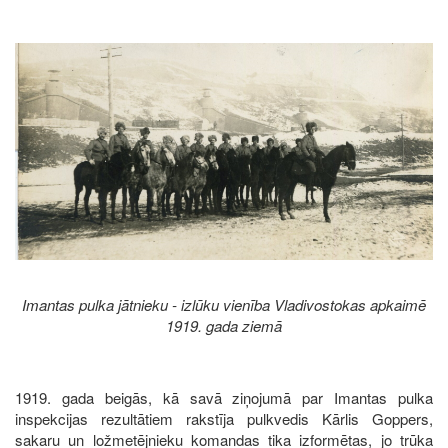
Image
Imantas pulka jātnieku - izlūku vienība Vladivostokas apkaimē
1919. gada ziemā
1919. gada beigās, kā savā ziņojumā par Imantas pulka
inspekcijas rezultātiem rakstīja pulkvedis Kārlis Goppers,
sakaru un ložmetējnieku komandas tika izformētas, jo trūka