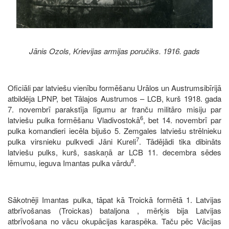
Jānis Ozols, Krievijas armijas poručiks. 1916. gads
Oficiāli par latviešu vienību formēšanu Urālos un Austrumsibīrijā
atbildēja LPNP, bet Tālajos Austrumos – LCB, kurš 1918. gada
7. novembrī parakstīja līgumu ar franču militāro misiju par
6
latviešu pulka formēšanu Vladivostokā
, bet 14. novembrī par
pulka komandieri iecēla bijušo 5. Zemgales latviešu strēlnieku
7
pulka virsnieku pulkvedi Jāni Kureli
. Tādējādi tika dibināts
latviešu pulks, kurš, saskaņā ar LCB 11. decembra sēdes
8
lēmumu, ieguva Imantas pulka vārdu
.
Sākotnēji Imantas pulka, tāpat kā Troickā formētā 1. Latvijas
atbrīvošanas (Troickas) bataljona , mērķis bija Latvijas
atbrīvošana no vācu okupācijas karaspēka. Taču pēc Vācijas