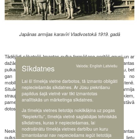
Japānas armijas karavīri Vladivostokā 1919. gadā
Tādējādi sākotnēji Imantas pulka formēšana noritēji gausi un ar
dažādiem starpgadījumiem. Lielāko daļu brīvprātīgo Imantas
Sīkdatnes
Valoda:
English
Latviešu
pulkam deva nevis kolonisti, kuri ieņēma nogaidošu pozīciju, bet
gan bēgļi un bijušie latviešu karavīri, kuri izvairījās no
Lai šī tīmekļa vietne darbotos, tā izmanto obligāti
mobilizācijas A. Kolčaka armijā un gribēja atgriezties dzimtenē.
nepieciešamās sīkdatnes. Ar Jūsu piekrišanu
Situācija izmainījās 1919. gada nogalē, kad Sarkanā armija
papildus šajā vietnē var tikt izmantotas
strauji uzbruka, un daudzi kolonisti, glābjoties no lieliniekiem,
analītiskās un mārketinga sīkdatnes.
pameta savas mājas un iestājās Imantas pulkā, lai tā sastāvā
dotos uz Latviju.
Ja tīmekļa vietnes lietotājs noklikšķina uz pogas
“Nepiekrītu”, tīmekļa vietnē saglabājas tehniskās
sīkdatnes, kuras ir nepieciešamas, lai
nodrošinātu tīmekļa vietnes darbību un kuru
Neskatoties uz grūtībām, līdz 1919. gada pavasarim Imantas
izmantošanai nav nepieciešams iegūt lietotāja
pulks bija nokomplektēts. 1919. gada maijā LNP Kara lietu