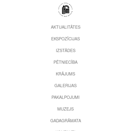
Pārlekt
uz
galveno
saturu
2nd
AKTUALITĀTES
level
EKSPOZĪCIJAS
menu
IZSTĀDES
PĒTNIECĪBA
KRĀJUMS
GALERIJAS
PAKALPOJUMI
MUZEJS
GADAGRĀMATA