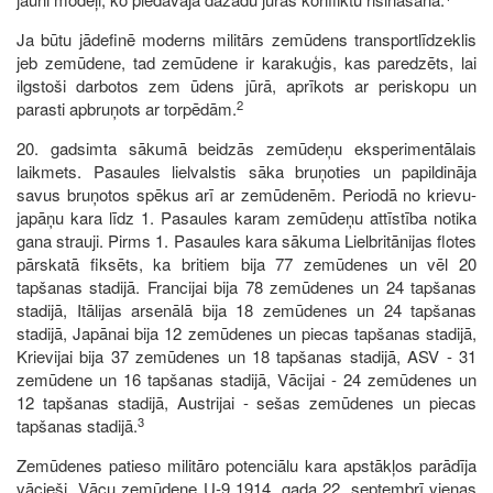
Ja būtu jādefinē moderns militārs zemūdens transportlīdzeklis
jeb zemūdene, tad zemūdene ir karakuģis, kas paredzēts, lai
ilgstoši darbotos zem ūdens jūrā, aprīkots ar periskopu un
2
parasti apbruņots ar torpēdām.
20. gadsimta sākumā beidzās zemūdeņu eksperimentālais
laikmets. Pasaules lielvalstis sāka bruņoties un papildināja
savus bruņotos spēkus arī ar zemūdenēm. Periodā no krievu-
japāņu kara līdz 1. Pasaules karam zemūdeņu attīstība notika
gana strauji. Pirms 1. Pasaules kara sākuma Lielbritānijas flotes
pārskatā fiksēts, ka britiem bija 77 zemūdenes un vēl 20
tapšanas stadijā. Francijai bija 78 zemūdenes un 24 tapšanas
stadijā, Itālijas arsenālā bija 18 zemūdenes un 24 tapšanas
stadijā, Japānai bija 12 zemūdenes un piecas tapšanas stadijā,
Krievijai bija 37 zemūdenes un 18 tapšanas stadijā, ASV - 31
zemūdene un 16 tapšanas stadijā, Vācijai - 24 zemūdenes un
12 tapšanas stadijā, Austrijai - sešas zemūdenes un piecas
3
tapšanas stadijā.
Zemūdenes patieso militāro potenciālu kara apstākļos parādīja
vācieši. Vācu zemūdene U-9 1914. gada 22. septembrī vienas