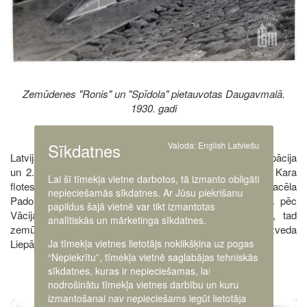
Zemūdenes "Ronis" un "Spīdola" pietauvotas Daugavmalā.
1930. gadi
Sīkdatnes
Valoda:
English
Latviešu
Latvijas Kara flotes zemūdeņu likteni izšķīra Latvijas okupācija
un 2. Pasaules kara sākums. 1940. gada jūlijā Latvijas Kara
Lai šī tīmekļa vietne darbotos, tā izmanto obligāti
flotes kuģiem un arī zemūdenēm nolaida tās karogus un pacēla
nepieciešamās sīkdatnes. Ar Jūsu piekrišanu
Padomju kara flotes karogus. Ja karakuģi 1941. gadā pēc
papildus šajā vietnē var tikt izmantotas
Vācijas un PSRS kara sākuma vēl veica operācijas, tad
analītiskās un mārketinga sīkdatnes.
zemūdenes 1941. gada naktī no 24. uz 25. jūniju izveda
19
Ja tīmekļa vietnes lietotājs noklikšķina uz pogas
Liepājas priekšostā un nogremdēja.
“Nepiekrītu”, tīmekļa vietnē saglabājas tehniskās
sīkdatnes, kuras ir nepieciešamas, lai
nodrošinātu tīmekļa vietnes darbību un kuru
izmantošanai nav nepieciešams iegūt lietotāja
Image