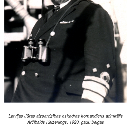
Latvijas Jūras aizsardzības eskadras komandieris admirālis
Arčibalds Keizerlings. 1920. gadu beigas