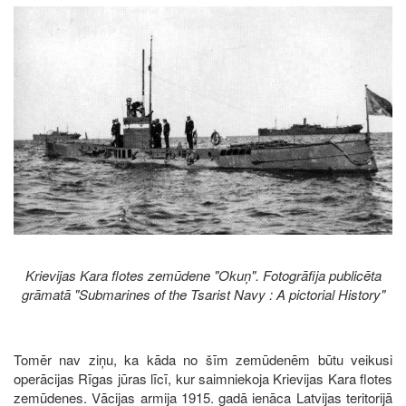
Image
Krievijas Kara flotes zemūdene "Okuņ". Fotogrāfija publicēta
grāmatā "Submarines of the Tsarist Navy : A pictorial History"
Tomēr nav ziņu, ka kāda no šīm zemūdenēm būtu veikusi
operācijas Rīgas jūras līcī, kur saimniekoja Krievijas Kara flotes
zemūdenes. Vācijas armija 1915. gadā ienāca Latvijas teritorijā