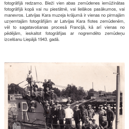
fotogrāfijā redzamo. Bieži vien abas zemūdenes iemūžinātas
fotogrāfijā kopā vai nu piestātnē, vai lielākos pasākumos, vai
manevros. Latvijas Kara muzeja krājumā ir vienas no pirmajām
uzņemtajām fotogrāfijām ar Latvijas Kara flotes zemūdenēm,
vēl to sagatavošanas procesā Francijā, kā arī vienas no
pēdējām, ieskaitot fotogrāfijas ar nogremdēto zemūdeņu
izcelšanu Liepājā 1943. gadā.
Image