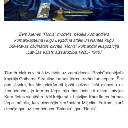
Zemūdenes "Ronis" modelis, pēdējā komandiera
komankapteiņa Hugo Legzdiņa attēls un Nantes kuģu
būvētavas dāvinātais cirvītis "Ronis" komandai ekspozīcijā
„Latvijas valsts aizsardzība 1920.- 1940.”
Tikmēr blakus vitrīnā izvietots uz zemūdenes “Ronis” dienējušā
kaprāļa Gotharda Strautiņa formas tērps - svārki un cepure. Šeit
gan jāsaka, ka šie priekšmeti īpaši neizceļ tieši dienestu uz
zemūdenēm, jo formas tērps bija tāds pats kā citām Latvijas
Kara flotes vienībām. Vēl krājumā ir Latvijas Kara flotes formas
tērpa mētelis, kas piederējis seržantam Miķelim Folkam, kurš
dienēja gan uz zemūdenes “Spīdola”, gan “Ronis”.