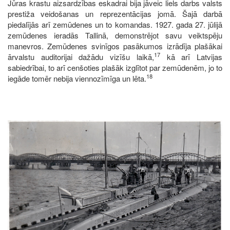
Jūras krastu aizsardzības eskadrai bija jāveic liels darbs valsts
prestiža veidošanas un reprezentācijas jomā. Šajā darbā
piedalījās arī zemūdenes un to komandas. 1927. gada 27. jūlijā
zemūdenes ieradās Tallinā, demonstrējot savu veiktspēju
manevros. Zemūdenes svinīgos pasākumos izrādīja plašākai
17
ārvalstu auditorijai dažādu vizīšu laikā,
kā arī Latvijas
sabiedrībai, to arī cenšoties plašāk izglītot par zemūdenēm, jo to
18
iegāde tomēr nebija viennozīmīga un lēta.
Image