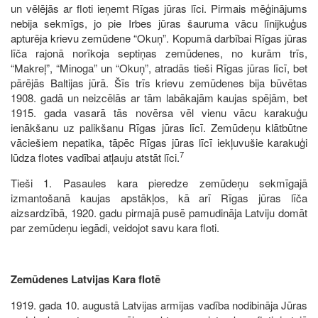
un vēlējās ar floti ieņemt Rīgas jūras līci. Pirmais mēģinājums
nebija sekmīgs, jo pie Irbes jūras šauruma vācu līnijkuģus
apturēja krievu zemūdene “Okuņ”. Kopumā darbībai Rīgas jūras
līča rajonā norīkoja septiņas zemūdenes, no kurām trīs,
“Makreļ”, “Minoga” un “Okuņ”, atradās tieši Rīgas jūras līcī, bet
pārējās Baltijas jūrā. Šīs trīs krievu zemūdenes bija būvētas
1908. gadā un neizcēlās ar tām labākajām kaujas spējām, bet
1915. gada vasarā tās novērsa vēl vienu vācu karakuģu
ienākšanu uz palikšanu Rīgas jūras līcī. Zemūdeņu klātbūtne
vāciešiem nepatika, tāpēc Rīgas jūras līcī iekļuvušie karakuģi
7
lūdza flotes vadībai atļauju atstāt līci.
Tieši 1. Pasaules kara pieredze zemūdeņu sekmīgajā
izmantošanā kaujas apstākļos, kā arī Rīgas jūras līča
aizsardzībā, 1920. gadu pirmajā pusē pamudināja Latviju domāt
par zemūdeņu iegādi, veidojot savu kara floti.
Zemūdenes Latvijas Kara flotē
1919. gada 10. augustā Latvijas armijas vadība nodibināja Jūras