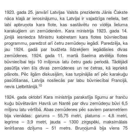
1923. gada 25. janvārī Latvijas Valsts prezidents Jānis Čakste
nāca klajā ar ierosinājumu, ka Latvijai ir vajadzīga neliela, bet
labi apbruņota kara flote, kas sastāvētu no vidēja lieluma
karakuģiem un zemūdenēm. Kara ministrija 1923. gada 14.
jūnijā iesniedza Ministru kabinetam kara flotes būvniecības
programmu, paredzot arī četru zemūdeņu iegādi. Paredzēja, ka
jau 1924. gadā par budžeta līdzekļiem iegādāsies divas
zemūdenes. 1924. gada 11. martā Saeima atvēlēja flotes
būvniecībai teju 10 miljonus latu četru gadu periodā. Tādējādi
pasūtīja vien šīs divas zemūdenes un ne četras, kā iepriekš
plānots. Pēc ilgām diskusijām, kas turpinājās arī pēc karakuģu
pasūtīšanas, Latvija nosliecās par labu būvniecībai Francijā,
10
nevis Lielbritānijā.
1924. gada oktobrī Kara ministrija parakstīja līgumu ar franču
kuģu būvētavām Havrā un Nantē par divu zemūdeņu būvi 6,5
miljonu latu vērtībā. Abas zemūdenes pēc saviem parametriem
bija vienādas: garums – 55,75 metri, platums – 4,8 metri,
iegrime – 3,9 metri, jauda – 1300 zirgspēki, maksimālais
ieniršanas dziļums – 51 metrs. Bruņojumā bija viens 75