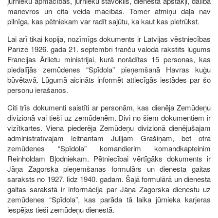
jūrnieku apmācības, jūrnieku stāvoklis, dienesta apstākļi, dalība
manevros un cita veida mācībās. Tomēr atmiņu daļa nav
pilnīga, kas pētniekam var radīt sajūtu, ka kaut kas pietrūkst.
Lai arī tikai kopija, nozīmīgs dokuments ir Latvijas vēstniecības
Parīzē 1926. gada 21. septembrī franču valodā rakstīts lūgums
Francijas Ārlietu ministrijai, kurā norādītas 15 personas, kas
piedalījās zemūdenes “Spīdola” pieņemšanā Havras kuģu
būvētavā. Lūgumā aicināts informēt attiecīgās iestādes par šo
personu ierašanos.
Citi trīs dokumenti saistīti ar personām, kas dienēja Zemūdeņu
divizionā vai tieši uz zemūdenēm. Divi no šiem dokumentiem ir
vizītkartes. Viena piederēja Zemūdeņu divizionā dienējušajam
administratīvajam leitnantam Jūlijam Grašiņam, bet otra
zemūdenes “Spīdola” komandierim komandkapteinim
Reinholdam Bļodniekam. Pētniecībai vērtīgāks dokuments ir
Jāņa Zagorska pieņemšanas formulārs un dienesta gaitas
saraksts no 1927. līdz 1940. gadam. Šajā formulārā un dienesta
gaitas sarakstā ir informācija par Jāņa Zagorska dienestu uz
zemūdenes “Spīdola”, kas parāda tā laika jūrnieka karjeras
iespējas tieši zemūdeņu dienestā.