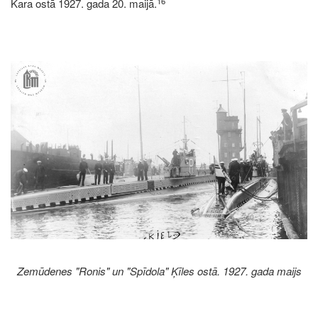
16
Kara ostā 1927. gada 20. maijā.
Image
Zemūdenes "Ronis" un "Spīdola" Ķīles ostā. 1927. gada maijs