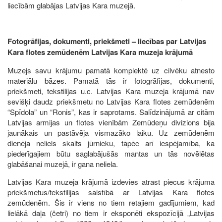
liecībām glabājas Latvijas Kara muzejā.
Fotogrāfijas, dokumenti, priekšmeti – liecības par Latvijas
Kara flotes zemūdenēm Latvijas Kara muzeja krājumā
Muzejs savu krājumu pamatā komplektē uz cilvēku atnesto
materiālu bāzes. Pamatā tās ir fotogrāfijas, dokumenti,
priekšmeti, tekstilijas u.c. Latvijas Kara muzeja krājumā nav
sevišķi daudz priekšmetu no Latvijas Kara flotes zemūdenēm
“Spīdola” un “Ronis”, kas ir saprotams. Salīdzinājumā ar citām
Latvijas armijas un flotes vienībām Zemūdeņu divizions bija
jaunākais un pastāvēja vismazāko laiku. Uz zemūdenēm
dienēja neliels skaits jūrnieku, tāpēc arī iespējamība, ka
piederīgajiem būtu saglabājušās mantas un tās novēlētas
glabāšanai muzejā, ir gana neliela.
Latvijas Kara muzeja krājumā izdevies atrast piecus krājuma
priekšmetus/tekstilijas saistībā ar Latvijas Kara flotes
zemūdenēm. Šis ir viens no tiem retajiem gadījumiem, kad
lielākā daļa (četri) no tiem ir eksponēti ekspozīcijā „Latvijas