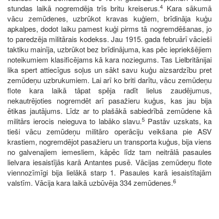
4
stundas laikā nogremdēja trīs britu kreiserus.
Kara sākumā
vācu zemūdenes, uzbrūkot kravas kuģiem, brīdināja kuģu
apkalpes, dodot laiku pamest kuģi pirms tā nogremdēšanas, jo
to paredzēja militārais kodekss. Jau 1915. gada februārī vācieši
taktiku mainīja, uzbrūkot bez brīdinājuma, kas pēc iepriekšējiem
noteikumiem klasificējams kā kara noziegums. Tas Lielbritānijai
lika spert attiecīgus soļus un sākt savu kuģu aizsardzību pret
zemūdeņu uzbrukumiem. Lai arī ko briti darītu, vācu zemūdeņu
flote kara laikā tāpat spēja radīt lielus zaudējumus,
nekautrējoties nogremdēt arī pasažieru kuģus, kas jau bija
ētikas jautājums. Līdz ar to plašākā sabiedrībā zemūdene kā
5
militārs ierocis neieguva to labāko slavu.
Pastāv uzskats, ka
tieši vācu zemūdeņu militāro operāciju veikšana pie ASV
krastiem, nogremdējot pasažieru un transporta kuģus, bija viens
no galvenajiem iemesliem, kāpēc līdz tam neitrālā pasaules
lielvara iesaistījās karā Antantes pusē. Vācijas zemūdeņu flote
viennozīmīgi bija lielākā starp 1. Pasaules karā iesaistītajām
6
valstīm. Vācija kara laikā uzbūvēja 334 zemūdenes.