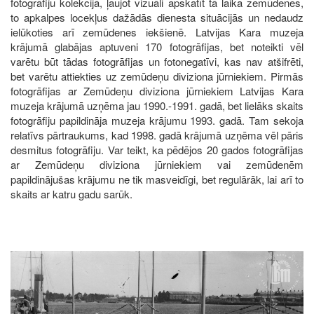
fotogrāfiju kolekcijā, ļaujot vizuāli apskatīt tā laika zemūdenes,
to apkalpes locekļus dažādās dienesta situācijās un nedaudz
ielūkoties arī zemūdenes iekšienē. Latvijas Kara muzeja
krājumā glabājas aptuveni 170 fotogrāfijas, bet noteikti vēl
varētu būt tādas fotogrāfijas un fotonegatīvi, kas nav atšifrēti,
bet varētu attiekties uz zemūdeņu diviziona jūrniekiem. Pirmās
fotogrāfijas ar Zemūdeņu diviziona jūrniekiem Latvijas Kara
muzeja krājumā uzņēma jau 1990.-1991. gadā, bet lielāks skaits
fotogrāfiju papildināja muzeja krājumu 1993. gadā. Tam sekoja
relatīvs pārtraukums, kad 1998. gadā krājumā uzņēma vēl pāris
desmitus fotogrāfiju. Var teikt, ka pēdējos 20 gados fotogrāfijas
ar Zemūdeņu diviziona jūrniekiem vai zemūdenēm
papildinājušas krājumu ne tik masveidīgi, bet regulārāk, lai arī to
skaits ar katru gadu sarūk.
Image