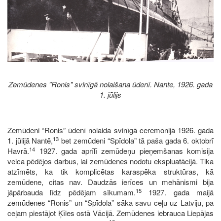
Zemūdenes "Ronis" svinīgā nolaišana ūdenī. Nante, 1926. gada
1. jūlijs
Zemūdeni “Ronis” ūdenī nolaida svinīgā ceremonijā 1926. gada
13
1. jūlijā Nantē,
bet zemūdeni “Spīdola” tā paša gada 6. oktobrī
14
Havrā.
1927. gada aprīlī zemūdeņu pieņemšanas komisija
veica pēdējos darbus, lai zemūdenes nodotu ekspluatācijā. Tika
atzīmēts, ka tik komplicētas karaspēka struktūras, kā
zemūdene, citas nav. Daudzās ierīces un mehānismi bija
15
jāpārbauda līdz pēdējam sīkumam.
1927. gada maijā
zemūdenes “Ronis” un “Spīdola” sāka savu ceļu uz Latviju, pa
ceļam piestājot Ķīles ostā Vācijā. Zemūdenes iebrauca Liepājas