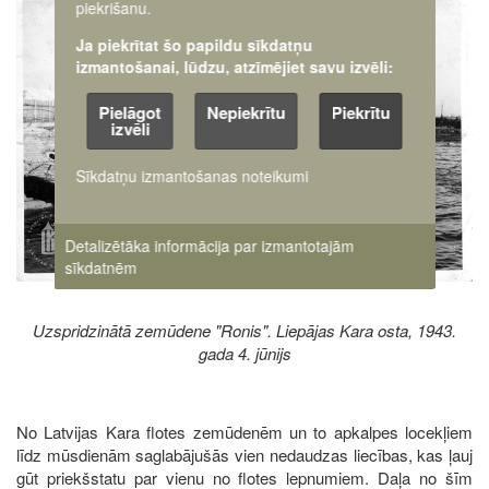
piekrišanu.
Ja piekrītat šo papildu sīkdatņu
izmantošanai, lūdzu, atzīmējiet savu izvēli:
Pielāgot
Nepiekrītu
Piekrītu
izvēli
Sīkdatņu izmantošanas noteikumi
Detalizētāka informācija par izmantotajām
sīkdatnēm
Uzspridzinātā zemūdene "Ronis". Liepājas Kara osta, 1943.
gada 4. jūnijs
No Latvijas Kara flotes zemūdenēm un to apkalpes locekļiem
līdz mūsdienām saglabājušās vien nedaudzas liecības, kas ļauj
gūt priekšstatu par vienu no flotes lepnumiem. Daļa no šīm