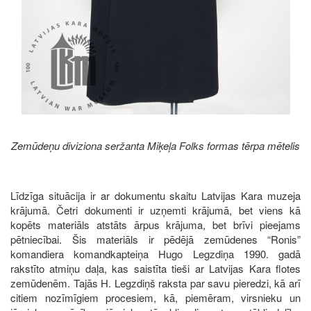
Zemūdeņu diviziona seržanta Miķeļa Folks formas tērpa mētelis
Līdzīga situācija ir ar dokumentu skaitu Latvijas Kara muzeja
krājumā. Četri dokumenti ir uzņemti krājumā, bet viens kā
kopēts materiāls atstāts ārpus krājuma, bet brīvi pieejams
pētniecībai. Šis materiāls ir pēdējā zemūdenes “Ronis”
komandiera komandkapteiņa Hugo Legzdiņa 1990. gadā
rakstīto atmiņu daļa, kas saistīta tieši ar Latvijas Kara flotes
zemūdenēm. Tajās H. Legzdiņš raksta par savu pieredzi, kā arī
citiem nozīmīgiem procesiem, kā, piemēram, virsnieku un