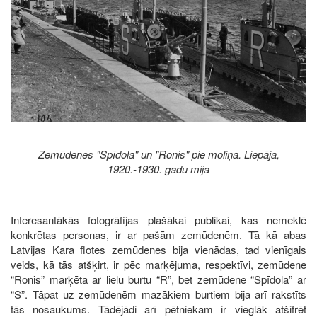
Zemūdenes "Spīdola" un "Ronis" pie moliņa. Liepāja,
1920.-1930. gadu mija
Interesantākās fotogrāfijas plašākai publikai, kas nemeklē
konkrētas personas, ir ar pašām zemūdenēm. Tā kā abas
Latvijas Kara flotes zemūdenes bija vienādas, tad vienīgais
veids, kā tās atšķirt, ir pēc marķējuma, respektīvi, zemūdene
“Ronis” marķēta ar lielu burtu “R”, bet zemūdene “Spīdola” ar
“S”. Tāpat uz zemūdenēm mazākiem burtiem bija arī rakstīts
tās nosaukums. Tādējādi arī pētniekam ir vieglāk atšifrēt