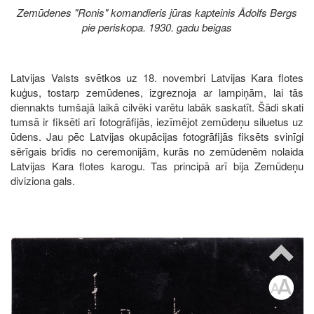
Zemūdenes "Ronis" komandieris jūras kapteinis Ādolfs Bergs
pie periskopa. 1930. gadu beigas
Latvijas Valsts svētkos uz 18. novembri Latvijas Kara flotes
kuģus, tostarp zemūdenes, izgreznoja ar lampiņām, lai tās
diennakts tumšajā laikā cilvēki varētu labāk saskatīt. Šādi skati
tumsā ir fiksēti arī fotogrāfijās, iezīmējot zemūdeņu siluetus uz
ūdens. Jau pēc Latvijas okupācijas fotogrāfijās fiksēts svinīgi
sērīgais brīdis no ceremonijām, kurās no zemūdenēm nolaida
Latvijas Kara flotes karogu. Tas principā arī bija Zemūdeņu
diviziona gals.
Image