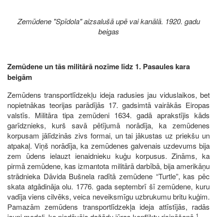
Zemūdene "Spīdola" aizsalušā upē vai kanālā. 1920. gadu
beigas
Zemūdene un tās militārā nozīme līdz 1. Pasaules kara
beigām
Zemūdens transportlīdzekļu ideja radusies jau viduslaikos, bet
nopietnākas teorijas parādījās 17. gadsimtā vairākās Eiropas
valstīs. Militāra tipa zemūdeni 1634. gadā aprakstījis kāds
garīdznieks, kurš savā pētījumā norādīja, ka zemūdenes
korpusam jālīdzinās zivs formai, un tai jākustas uz priekšu un
atpakaļ. Viņš norādīja, ka zemūdenes galvenais uzdevums bija
zem ūdens ielauzt ienaidnieku kuģu korpusus. Zināms, ka
pirmā zemūdene, kas izmantota militārā darbībā, bija amerikāņu
strādnieka Dāvida Bušnela radītā zemūdene “Turtle”, kas pēc
skata atgādināja olu. 1776. gada septembrī šī zemūdene, kuru
vadīja viens cilvēks, veica neveiksmīgu uzbrukumu britu kuģim.
Pamazām zemūdens transportlīdzekļa ideja attīstījās, radās
1
jauni modeļi, ko piedāvāja dažādu jūras konfliktu risināšanā.