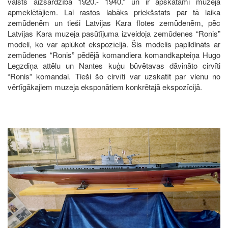
valsts aizsardzība 1920.- 1940.” un ir apskatāmi muzeja
apmeklētājiem. Lai rastos labāks priekšstats par tā laika
zemūdenēm un tieši Latvijas Kara flotes zemūdenēm, pēc
Latvijas Kara muzeja pasūtījuma izveidoja zemūdenes “Ronis”
modeli, ko var aplūkot ekspozīcijā. Šis modelis papildināts ar
zemūdenes “Ronis” pēdējā komandiera komandkapteiņa Hugo
Legzdiņa attēlu un Nantes kuģu būvētavas dāvināto cirvīti
“Ronis” komandai. Tieši šo cirvīti var uzskatīt par vienu no
vērtīgākajiem muzeja eksponātiem konkrētajā ekspozīcijā.
Image