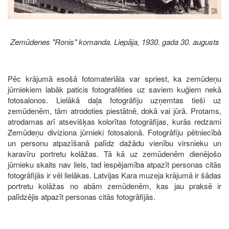
Zemūdenes "Ronis" komanda. Liepāja, 1930. gada 30. augusts
Pēc krājumā esošā fotomateriāla var spriest, ka zemūdeņu
jūrniekiem labāk paticis fotografēties uz saviem kuģiem nekā
fotosalonos. Lielākā daļa fotogrāfiju uzņemtas tieši uz
zemūdenēm, tām atrodoties piestātnē, dokā vai jūrā. Protams,
atrodamas arī atsevišķas kolorītas fotogrāfijas, kurās redzami
Zemūdeņu diviziona jūrnieki fotosalonā. Fotogrāfiju pētniecībā
un personu atpazīšanā palīdz dažādu vienību virsnieku un
karavīru portretu kolāžas. Tā kā uz zemūdenēm dienējošo
jūrnieku skaits nav liels, tad iespējamība atpazīt personas citās
fotogrāfijās ir vēl lielākas. Latvijas Kara muzeja krājumā ir šādas
portretu kolāžas no abām zemūdenēm, kas jau praksē ir
palīdzējis atpazīt personas citās fotogrāfijās.