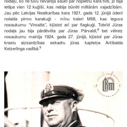
nodaļu, ko ne tuvu nevarēja saukt par nopietnu kara floti, jo tajā
ietilpa vien 12 kuģīši, kas nebija būvēti militārām vajadzībām.
Jau pēc Latvijas Neatkarības kara 1921. gada 12. jūnijā ūdenī
nolaida pirmo karakuģi - mīnu traleri M68, kas ieguva
nosaukumu “Virsaitis”, kļūstot arī par flagkuģi. Tobrīd Jūras
8
nodaļa jau bija pārdēvēta par Jūras Pārvaldi,
bet vēlreiz
nosaukumu mainīja 1924. gada 27. jūnijā, kļūstot par Jūras
krastu aizsardzības eskadru jūras kapteiņa Arčibalda
9
Keizerlinga vadībā.
Image