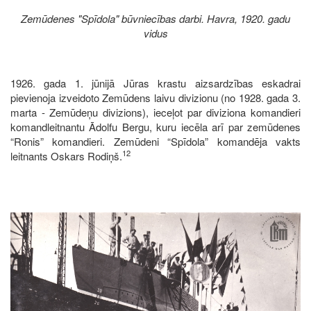
Zemūdenes "Spīdola" būvniecības darbi. Havra, 1920. gadu
vidus
1926. gada 1. jūnijā Jūras krastu aizsardzības eskadrai
pievienoja izveidoto Zemūdens laivu divizionu (no 1928. gada 3.
marta - Zemūdeņu divizions), ieceļot par diviziona komandieri
komandleitnantu Ādolfu Bergu, kuru iecēla arī par zemūdenes
“Ronis” komandieri. Zemūdeni “Spīdola” komandēja vakts
12
leitnants Oskars Rodiņš.
Image