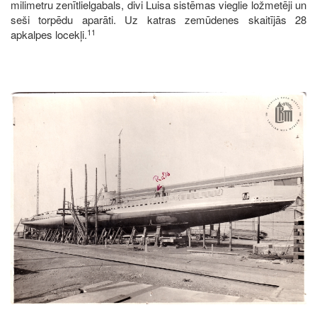
milimetru zenītlielgabals, divi Luisa sistēmas vieglie ložmetēji un
seši torpēdu aparāti. Uz katras zemūdenes skaitījās 28
11
apkalpes locekļi.
Image