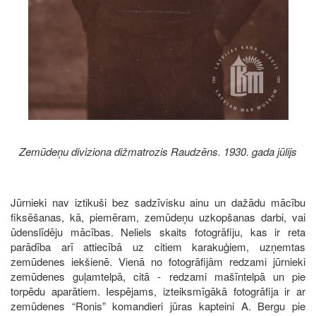
Zemūdeņu diviziona dižmatrozis Raudzēns. 1930. gada jūlijs
Jūrnieki nav iztikuši bez sadzīvisku ainu un dažādu mācību
fiksēšanas, kā, piemēram, zemūdeņu uzkopšanas darbi, vai
ūdenslīdēju mācības. Neliels skaits fotogrāfiju, kas ir reta
parādība arī attiecībā uz citiem karakuģiem, uzņemtas
zemūdenes iekšienē. Vienā no fotogrāfijām redzami jūrnieki
zemūdenes guļamtelpā, citā - redzami mašīntelpā un pie
torpēdu aparātiem. Iespējams, izteiksmīgākā fotogrāfija ir ar
zemūdenes “Ronis” komandieri jūras kapteini A. Bergu pie