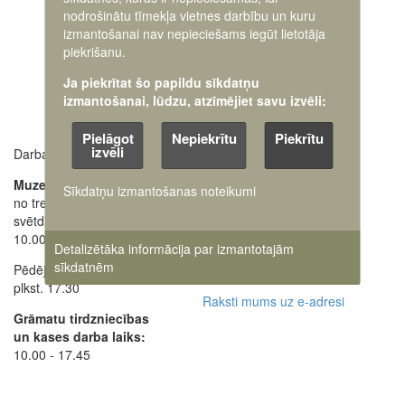
nodrošinātu tīmekļa vietnes darbību un kuru
izmantošanai nav nepieciešams iegūt lietotāja
piekrišanu.
Ja piekrītat šo papildu sīkdatņu
izmantošanai, lūdzu, atzīmējiet savu izvēli:
Pielāgot
Nepiekrītu
Piekrītu
izvēli
Darba laiki:
Muzeja administrācija
+371 63616238
Muzejs atvērts:
Sīkdatņu izmantošanas noteikumi
no trešdienas līdz
Ekskursiju pieteikšana
svētdienai
28662648
+371
10.00 - 18.00
Detalizētāka informācija par izmantotajām
Oficiālais e-pasts:
sīkdatnēm
Pēdējos apmeklētājus ielaiž
pasts@karamuzejs.lv
plkst. 17.30
Raksti mums uz e-adresi
Grāmatu tirdzniecības
un kases darba laiks:
10.00 - 17.45