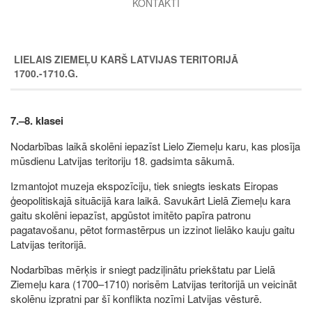
KONTAKTI
LIELAIS ZIEMEĻU KARŠ LATVIJAS TERITORIJĀ
1700.-1710.G.
7.–8. klasei
Nodarbības laikā skolēni iepazīst Lielo Ziemeļu karu, kas plosīja
mūsdienu Latvijas teritoriju 18. gadsimta sākumā.
Izmantojot muzeja ekspozīciju, tiek sniegts ieskats Eiropas
ģeopolitiskajā situācijā kara laikā. Savukārt Lielā Ziemeļu kara
gaitu skolēni iepazīst, apgūstot imitēto papīra patronu
pagatavošanu, pētot formastērpus un izzinot lielāko kauju gaitu
Latvijas teritorijā.
Nodarbības mērķis ir sniegt padziļinātu priekštatu par Lielā
Ziemeļu kara (1700–1710) norisēm Latvijas teritorijā un veicināt
skolēnu izpratni par šī konflikta nozīmi Latvijas vēsturē.