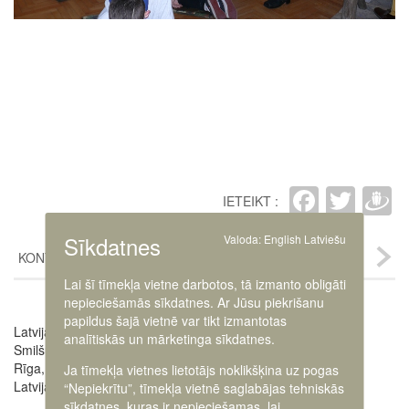
Faceb
Twit
D
IETEIKT :
Sīkdatnes
Valoda:
English
Latviešu
KONTAKTI
Lai šī tīmekļa vietne darbotos, tā izmanto obligāti
nepieciešamās sīkdatnes. Ar Jūsu piekrišanu
papildus šajā vietnē var tikt izmantotas
Latvijas Kara muzejs
Image
analītiskās un mārketinga sīkdatnes.
Smilšu iela 20
Rīga, LV-1050,
Ja tīmekļa vietnes lietotājs noklikšķina uz pogas
Latvija
“Nepiekrītu”, tīmekļa vietnē saglabājas tehniskās
sīkdatnes, kuras ir nepieciešamas, lai