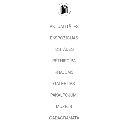
Pārlekt
uz
galveno
saturu
2nd
AKTUALITĀTES
level
EKSPOZĪCIJAS
menu
IZSTĀDES
PĒTNIECĪBA
KRĀJUMS
GALERIJAS
PAKALPOJUMI
MUZEJS
GADAGRĀMATA