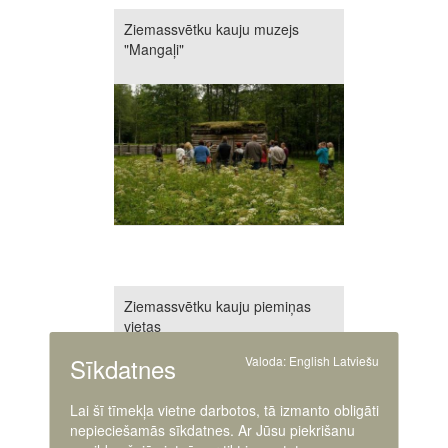
Ziemassvētku kauju muzejs
"Mangaļi"
Ziemassvētku kauju piemiņas
vietas
Sīkdatnes
Valoda:
English
Latviešu
Lai šī tīmekļa vietne darbotos, tā izmanto obligāti
nepieciešamās sīkdatnes. Ar Jūsu piekrišanu