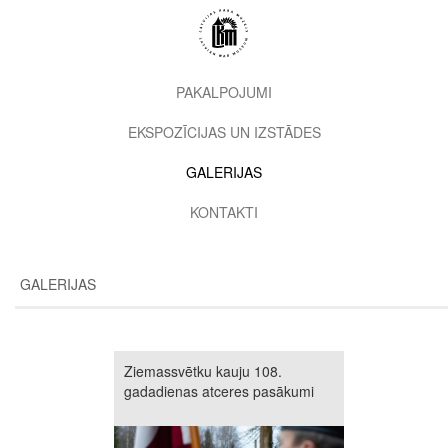
Pārlekt
uz
galveno
saturu
2nd
PAKALPOJUMI
level
EKSPOZĪCIJAS UN IZSTĀDES
menu
GALERIJAS
KONTAKTI
GALERIJAS
Ziemassvētku kauju 108.
gadadienas atceres pasākumi