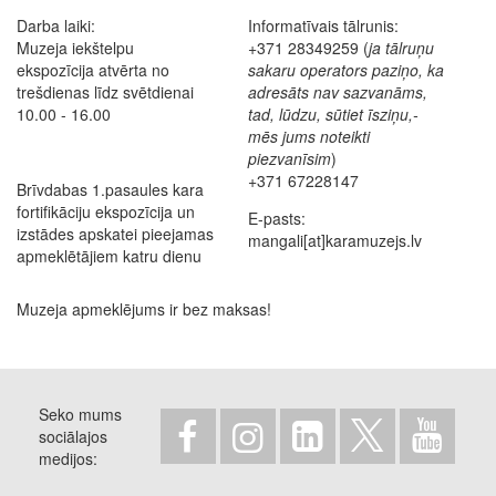
Darba laiki:
Informatīvais tālrunis:
Muzeja iekštelpu
+371 28349259 (
ja tālruņu
ekspozīcija atvērta no
sakaru operators paziņo, ka
trešdienas līdz svētdienai
adresāts nav sazvanāms,
10.00 - 16.00
tad, lūdzu, sūtiet īsziņu,-
mēs jums noteikti
piezvanīsim
)
+371 67228147
Brīvdabas 1.pasaules kara
fortifikāciju ekspozīcija un
E-pasts:
izstādes apskatei pieejamas
mangali[at]karamuzejs.lv
apmeklētājiem katru dienu
Muzeja apmeklējums ir bez maksas!
Seko mums
sociālajos
medijos