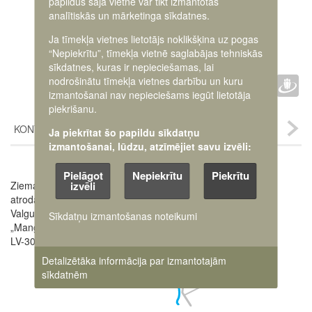
papildus šajā vietnē var tikt izmantotas
analītiskās un mārketinga sīkdatnes.
Ja tīmekļa vietnes lietotājs noklikšķina uz pogas
“Nepiekrītu”, tīmekļa vietnē saglabājas tehniskās
sīkdatnes, kuras ir nepieciešamas, lai
Faceb
Twit
D
nodrošinātu tīmekļa vietnes darbību un kuru
IETEIKT :
izmantošanai nav nepieciešams iegūt lietotāja
piekrišanu.
KONTAKTI
Ja piekrītat šo papildu sīkdatņu
izmantošanai, lūdzu, atzīmējiet savu izvēli:
Pielāgot
Nepiekrītu
Piekrītu
Image
izvēli
Ziemassvētku kauju muzejs
atrodas Jelgavas novada
Valgundes pagasta
Sīkdatņu izmantošanas noteikumi
„Mangaļos”,
LV-3017
Detalizētāka informācija par izmantotajām
sīkdatnēm