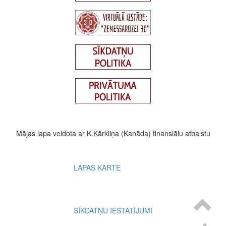
Mājas lapa veidota ar K.Kārkliņa (Kanāda) finansiālu atbalstu
Footer
LAPAS KARTE
menu
SĪKDATŅU IESTATĪJUMI