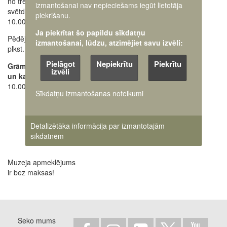
no trešdienas līdz
Ekskursiju pieteikšana
izmantošanai nav nepieciešams iegūt lietotāja
svētdienai
28662648
+371
piekrišanu.
10.00 - 18.00
Oficiālais e-pasts:
Ja piekrītat šo papildu sīkdatņu
Pēdējos apmeklētājus ielaiž
pasts@karamuzejs.lv
izmantošanai, lūdzu, atzīmējiet savu izvēli:
plkst. 17.30
Raksti mums uz e-adresi
Pielāgot
Nepiekrītu
Piekrītu
Grāmatu tirdzniecības
izvēli
un kases darba laiks:
10.00 - 17.45
Sīkdatņu izmantošanas noteikumi
Detalizētāka informācija par izmantotajām
sīkdatnēm
Muzeja apmeklējums
ir bez maksas!
Seko mums