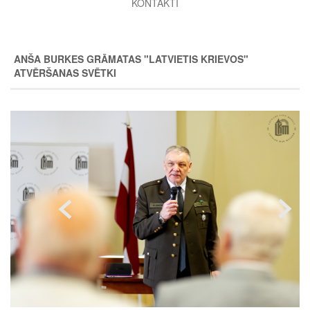
KONTAKTI
ANŠA BURKES GRĀMATAS "LATVIETIS KRIEVOS"
ATVĒRŠANAS SVĒTKI
Image
Image
Image
Image
Image
Image
Image
Image