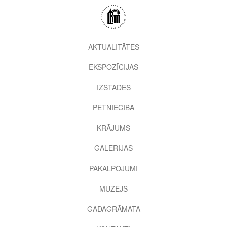
Pārlekt
uz
galveno
saturu
2nd
AKTUALITĀTES
level
EKSPOZĪCIJAS
menu
IZSTĀDES
PĒTNIECĪBA
KRĀJUMS
GALERIJAS
PAKALPOJUMI
MUZEJS
GADAGRĀMATA