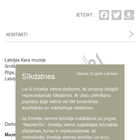
Faceb
Twit
D
IETEIKT :
KONTAKTI
Image
Latvijas Kara muzejs
Smilšu iela 20
Rīga, LV-1050,
Sīkdatnes
Valoda:
English
Latviešu
Latvija
Lai šī tīmekļa vietne darbotos, tā izmanto obligāti
nepieciešamās sīkdatnes. Ar Jūsu piekrišanu
papildus šajā vietnē var tikt izmantotas
analītiskās un mārketinga sīkdatnes.
Ja tīmekļa vietnes lietotājs noklikšķina uz pogas
Darba laiki:
Muzeja administrācija
“Nepiekrītu”, tīmekļa vietnē saglabājas tehniskās
+371 63616238
sīkdatnes, kuras ir nepieciešamas, lai
Muzejs atvērts:
nodrošinātu tīmekļa vietnes darbību un kuru