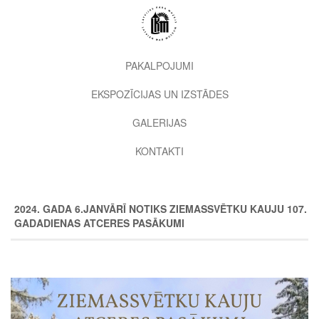
Pārlekt
uz
galveno
saturu
2nd
PAKALPOJUMI
level
EKSPOZĪCIJAS UN IZSTĀDES
menu
GALERIJAS
KONTAKTI
2024. GADA 6.JANVĀRĪ NOTIKS ZIEMASSVĒTKU KAUJU 107.
GADADIENAS ATCERES PASĀKUMI
Image