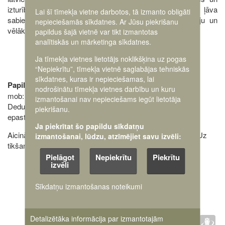
izturības piemērs šajās kaujās kļuva leģendārs. Tas ļāva
Lai šī tīmekļa vietne darbotos, tā izmanto obligāti
sabiedrībai noticēt latviešu spējai cīnīties par savu ideju un
nepieciešamās sīkdatnes. Ar Jūsu piekrišanu
vēlāk arī Latvijas neatkarību.
papildus šajā vietnē var tikt izmantotas
analītiskās un mārketinga sīkdatnes.
Ja tīmekļa vietnes lietotājs noklikšķina uz pogas
“Nepiekrītu”, tīmekļa vietnē saglabājas tehniskās
sīkdatnes, kuras ir nepieciešamas, lai
Papildu informācijai:
nodrošinātu tīmekļa vietnes darbību un kuru
mob: 28349259 (Ziemassvētku kauju muzejs - Dagnis
izmantošanai nav nepieciešams iegūt lietotāja
Dedumietis)
piekrišanu.
epasts: mangali@karamuzejs.lv
Ja piekrītat šo papildu sīkdatņu
Aicinām parūpēties par laikapstākļiem atbilstošu apģērbu! Uz
izmantošanai, lūdzu, atzīmējiet savu izvēli:
tikšanos muzejā!
Pielāgot
Nepiekrītu
Piekrītu
izvēli
Sīkdatņu izmantošanas noteikumi
Faceb
Twit
D
Detalizētāka informācija par izmantotajām
IETEIKT :