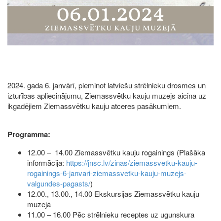
2024. gada 6. janvārī, pieminot latviešu strēlnieku drosmes un
izturības apliecinājumu, Ziemassvētku kauju muzejs aicina uz
ikgadējiem Ziemassvētku kauju atceres pasākumiem.
Programma:
12.00 – 14.00 Ziemassvētku kauju rogainings (Plašāka
informācija:
https://jnsc.lv/zinas/ziemassvetku-kauju-
rogainings-6-janvari-ziemassvetku-kauju-muzejs-
valgundes-pagasts/
)
12.00., 13.00., 14.00 Ekskursijas Ziemassvētku kauju
muzejā
11.00 – 16.00 Pēc strēlnieku receptes uz ugunskura