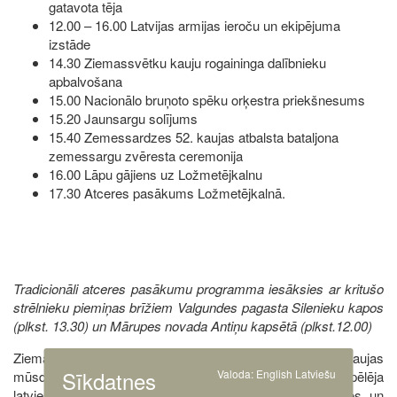
gatavota tēja
12.00 – 16.00 Latvijas armijas ieroču un ekipējuma
izstāde
14.30 Ziemassvētku kauju rogaininga dalībnieku
apbalvošana
15.00 Nacionālo bruņoto spēku orķestra priekšnesums
15.20 Jaunsargu solījums
15.40 Zemessardzes 52. kaujas atbalsta bataljona
zemessargu zvēresta ceremonija
16.00 Lāpu gājiens uz Ložmetējkalnu
17.30 Atceres pasākums Ložmetējkalnā.
Tradicionāli atceres pasākumu programma iesāksies ar kritušo
strēlnieku piemiņas brīžiem Valgundes pagasta Silenieku kapos
(plkst. 13.30) un Mārupes novada Antiņu kapsētā (plkst.12.00)
Ziemassvētku kaujas bija lielākās 1.pasaules kara kaujas
Sīkdatnes
Valoda:
English
Latviešu
mūsdienu Latvijas teritorijā, kurās nozīmīgu lomu spēlēja
latviešu strēlnieku vienības. Latviešu strēlnieku drosmes un