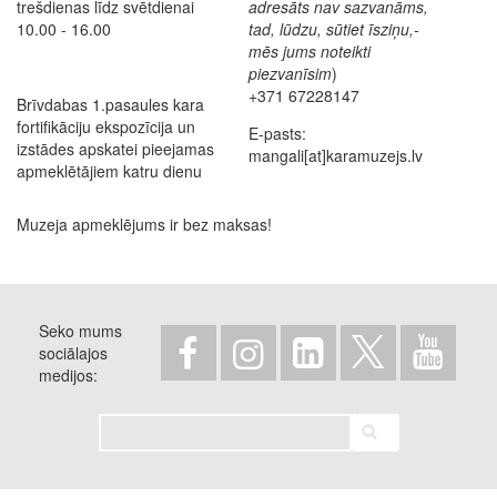
trešdienas līdz svētdienai
adresāts nav sazvanāms,
10.00 - 16.00
tad, lūdzu, sūtiet īsziņu,-
mēs jums noteikti
piezvanīsim
)
+371 67228147
Brīvdabas 1.pasaules kara
fortifikāciju ekspozīcija un
E-pasts:
izstādes apskatei pieejamas
mangali[at]karamuzejs.lv
apmeklētājiem katru dienu
Muzeja apmeklējums ir bez maksas!
Seko mums
sociālajos
medijos
Meklēt