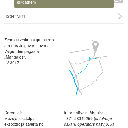
sīkdatnēm
KONTAKTI
Ziemassvētku kauju muzejs
Image
atrodas Jelgavas novada
Valgundes pagasta
„Mangaļos”,
LV-3017
Darba laiki:
Informatīvais tālrunis:
Muzeja iekštelpu
+371 28349259 (
ja tālruņu
ekspozīcija atvērta no
sakaru operators paziņo, ka