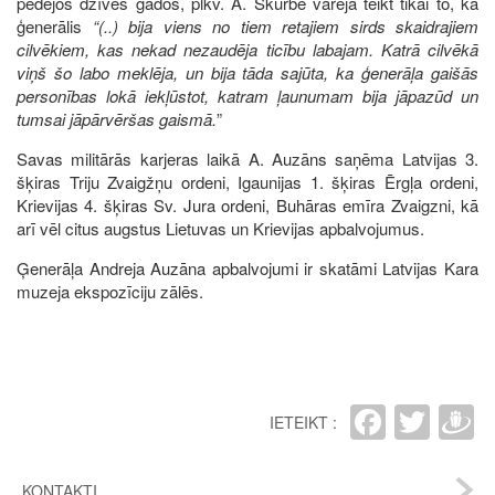
pēdējos dzīves gados, plkv. A. Skurbe varēja teikt tikai to, ka
ģenerālis
“(..) bija viens no tiem retajiem sirds skaidrajiem
cilvēkiem, kas nekad nezaudēja ticību labajam. Katrā cilvēkā
viņš šo labo meklēja, un bija tāda sajūta, ka ģenerāļa gaišās
personības lokā iekļūstot, katram ļaunumam bija jāpazūd un
tumsai jāpārvēršas gaismā.
”
Savas militārās karjeras laikā A. Auzāns saņēma Latvijas 3.
šķiras Triju Zvaigžņu ordeni, Igaunijas 1. šķiras Ērgļa ordeni,
Krievijas 4. šķiras Sv. Jura ordeni, Buhāras emīra Zvaigzni, kā
arī vēl citus augstus Lietuvas un Krievijas apbalvojumus.
Ģenerāļa Andreja Auzāna apbalvojumi ir skatāmi Latvijas Kara
muzeja ekspozīciju zālēs.
Faceb
Twit
D
IETEIKT :
KONTAKTI