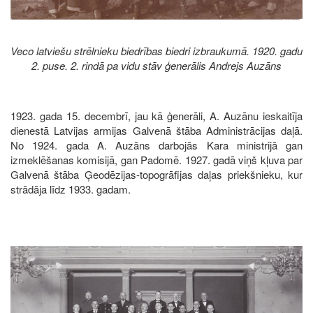
Veco latviešu strēlnieku biedrības biedri izbraukumā. 1920. gadu
2. puse. 2. rindā pa vidu stāv ģenerālis Andrejs Auzāns
1923. gada 15. decembrī, jau kā ģenerāli, A. Auzānu ieskaitīja
dienestā Latvijas armijas Galvenā štāba Administrācijas daļā.
No 1924. gada A. Auzāns darbojās Kara ministrijā gan
izmeklēšanas komisijā, gan Padomē. 1927. gadā viņš kļuva par
Galvenā štāba Ģeodēzijas-topogrāfijas daļas priekšnieku, kur
strādāja līdz 1933. gadam.
Image