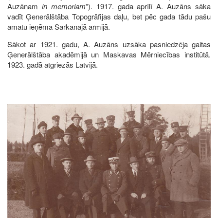
Auzānam
in memoriam
”). 1917. gada aprīlī A. Auzāns sāka
vadīt Ģenerālštāba Topogrāfijas daļu, bet pēc gada tādu pašu
amatu ieņēma Sarkanajā armijā.
Sākot ar 1921. gadu, A. Auzāns uzsāka pasniedzēja gaitas
Ģenerālštāba akadēmijā un Maskavas Mērniecības institūtā.
1923. gadā atgriezās Latvijā.
Image