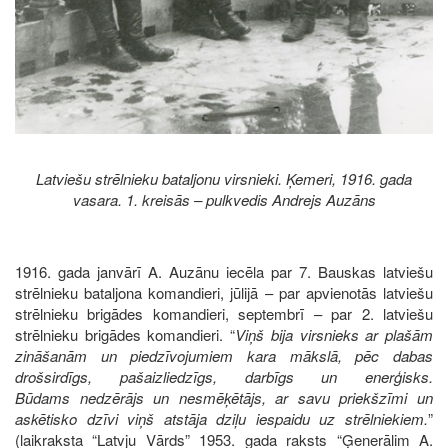
Latviešu strēlnieku bataljonu virsnieki. Ķemeri, 1916. gada
vasara. 1. kreisās – pulkvedis Andrejs Auzāns
1916. gada janvārī A. Auzānu iecēla par 7. Bauskas latviešu
strēlnieku bataljona komandieri, jūlijā – par apvienotās latviešu
strēlnieku brigādes komandieri, septembrī – par 2. latviešu
strēlnieku brigādes komandieri. “
Viņš bija virsnieks ar plašām
zināšanām un piedzīvojumiem kara mākslā, pēc dabas
drošsirdīgs, pašaizliedzīgs, darbīgs un enerģisks.
Būdams nedzērājs un nesmēķētājs, ar savu priekšzīmi un
askētisko dzīvi viņš atstāja dziļu iespaidu uz strēlniekiem.
”
(laikraksta “Latvju Vārds” 1953. gada raksts “Ģenerālim A.