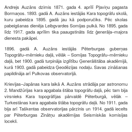
Andrejs Auzāns dzimis 1871. gada 4. aprīlī Pļaviņu pagasta
Bormaņos. 1893. gadā A. Auzāns iestājās Kara topogrāfu skolā,
kuru pabeidza 1895. gadā jau kā podporučiks. Pēc skolas
pabeigšanas dienēja Leibgvardes Somijas pulkā. No 1895. gada
līdz 1917. gada aprīlim tika paaugstināts līdz ģenerāļa–majora
dienesta pakāpei.
1896. gadā A. Auzāns iestājās Pēterburgas guberņas
Topogrāfu–mērnieku daļā, vēlāk – Somijas Topogrāfu–mērnieku
daļā, bet 1900. gadā turpināja izglītību Ģenerālštāba akadēmijā,
kurā 1903. gadā pabeidza Ģeodēzijas nodaļu. Savas zināšanas
papildināja arī Pulkovas observatorijā.
Krievijas–Japānas kara laikā A. Auzāns strādāja par astronomu
2. Mandžūrijas kara apgabala štāba topogrāfu daļā, pēc tam bija
virsnieks Kara topogrāfijas pārvaldē Pēterburgā, vēlāk –
Turkestānas kara apgabala štāba topogrāfu daļā. No 1911. gada
bija arī Taškentas observatorijas pārzinis un 1914. gadā iecelts
par Pēterburgas Zinātņu akadēmijas Seismiskās komisijas
locekli.