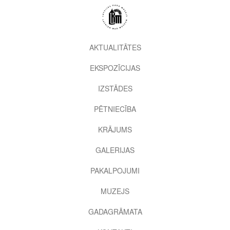
Pārlekt
uz
galveno
saturu
2nd
AKTUALITĀTES
level
EKSPOZĪCIJAS
menu
IZSTĀDES
PĒTNIECĪBA
KRĀJUMS
GALERIJAS
PAKALPOJUMI
MUZEJS
GADAGRĀMATA