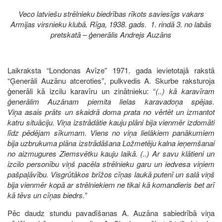
Veco latviešu strēlnieku biedrības rīkots saviesīgs vakars
Armijas virsnieku klubā. Rīga, 1938. gads. 1. rindā 3. no labās
pretskatā – ģenerālis Andrejs Auzāns
Laikraksta “Londonas Avīze” 1971. gada ievietotajā rakstā
“Ģenerāli Auzānu atceroties”, pulkvedis A. Skurbe raksturoja
ģenerāli kā izcilu karavīru un zinātnieku: “
(..) kā karavīram
ģenerālim Auzānam piemita lielas karavadoņa spējas.
Viņa asais prāts un skaidrā doma prata no vērtēt un izmantot
katru situāciju. Viņa izstrādātie kauju plāni bija vienmēr izdomāti
līdz pēdējam sīkumam. Viens no viņa lielākiem panākumiem
bija uzbrukuma plāna izstrādāšana Ložmetēju kalna ieņemšanai
no aizmugures Ziemsvētku kauju laikā. (..) Ar savu klātieni un
izcilo personību viņš pacēla strēlnieku garu un iedvesa viņiem
pašpaļāvību. Visgrūtākos brīžos cīņas laukā putenī un salā viņš
bija vienmēr kopā ar strēlniekiem ne tikai kā komandieris bet arī
kā tēvs un cīņas biedrs.”
Pēc daudz stundu pavadīšanas A. Auzāna sabiedrībā viņa