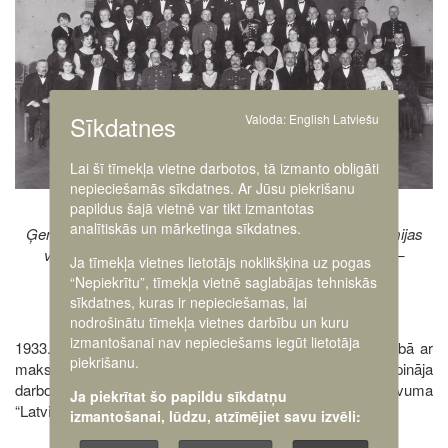
Sīkdatnes
Valoda:
English
Latviešu
Lai šī tīmekļa vietne darbotos, tā izmanto obligāti
nepieciešamās sīkdatnes. Ar Jūsu piekrišanu
papildus šajā vietnē var tikt izmantotas
analītiskās un mārketinga sīkdatnes.
Ģenerāļa Andreja Auzāna 60. gadu jubilejas svinības Armijas
virsnieku klubā. Rīga, 1931. gads. 1. rindā 7. no labās –
Ja tīmekļa vietnes lietotājs noklikšķina uz pogas
ģenerālis Andrejs Auzāns
“Nepiekrītu”, tīmekļa vietnē saglabājas tehniskās
sīkdatnes, kuras ir nepieciešamas, lai
nodrošinātu tīmekļa vietnes darbību un kuru
izmantošanai nav nepieciešams iegūt lietotāja
1933. gada aprīlī A. Auzāns atvaļinājās no dienesta saistībā ar
piekrišanu.
maksimālā vecuma sasniegšanu. Pēc atvaļināšanās turpināja
darboties Veco latviešu strēlnieku biedrībā, kā arī izdevuma
Ja piekrītat šo papildu sīkdatņu
“Latviešu Strēlnieks” redkolēģijā.
izmantošanai, lūdzu, atzīmējiet savu izvēli: