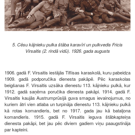
5. Cēsu kājnieku pulka štāba karavīri un pulkvedis Fricis
Virsaitis (2. rindā vidū). 1926. gada augusts
1906. gadā F. Virsaitis iestājās Tiflisas karaskolā, kuru pabeidza
1909. gadā podporučika dienesta pakāpē. Pēc karaskolas
beigšanas F. Virsaitis uzsāka dienestu 113. kājnieku pulkā, kur
1912. gadā saņēma poručika dienesta pakāpi. 1914. gadā F.
Virsaitis kaujās Austrumprūsijā guva smagus ievainojumus, no
kuriem ātri vien atlaba un turpināja dienestu 113. kājnieku pulkā
kā rotas komandieris, bet no 1917. gada jau kā bataljona
komandieris. 1915. gadā F. Virsaitis ieguva štābkapteiņa
dienesta pakāpi, bet jau pēc diviem gadiem viņu paaugstināja
par kapteini.