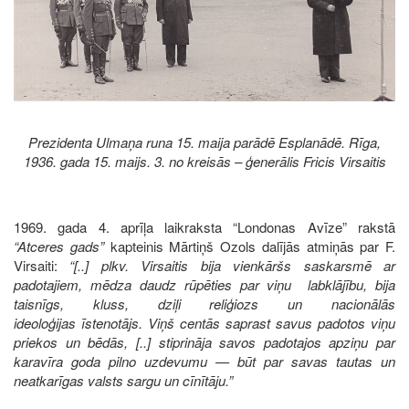
Prezidenta Ulmaņa runa 15. maija parādē Esplanādē. Rīga,
1936. gada 15. maijs. 3. no kreisās – ģenerālis Fricis Virsaitis
1969. gada 4. aprīļa laikraksta “Londonas Avīze” rakstā
“Atceres gads”
kapteinis Mārtiņš Ozols dalījās atmiņās par F.
Virsaiti:
“[..] plkv. Virsaitis bija vienkāršs saskarsmē ar
padotajiem, mēdza daudz rūpēties par viņu labklājību, bija
taisnīgs, kluss, dziļi reliģiozs un nacionālās
ideoloģijas īstenotājs. Viņš centās saprast savus padotos viņu
priekos un bēdās, [..] stiprināja savos padotajos apziņu par
karavīra goda pilno uzdevumu — būt par savas tautas un
neatkarīgas valsts sargu un cīnītāju.”