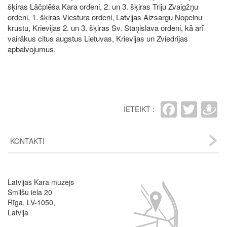
šķiras Lāčplēša Kara ordeni, 2. un 3. šķiras Triju Zvaigžņu
ordeni, 1. šķiras Viestura ordeni, Latvijas Aizsargu Nopelnu
krustu, Krievijas 2. un 3. šķiras Sv. Staņislava ordeni, kā arī
vairākus citus augstus Lietuvas, Krievijas un Zviedrijas
apbalvojumus.
Faceb
Twit
D
IETEIKT :
KONTAKTI
Latvijas Kara muzejs
Image
Smilšu iela 20
Rīga, LV-1050,
Latvija