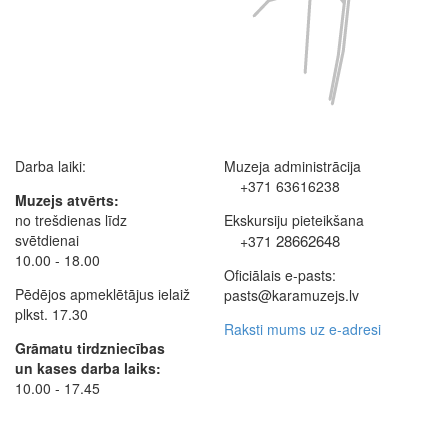
Darba laiki:
Muzeja administrācija
+371 63616238
Muzejs atvērts:
no trešdienas līdz
Ekskursiju pieteikšana
svētdienai
28662648
+371
10.00 - 18.00
Oficiālais e-pasts:
Pēdējos apmeklētājus ielaiž
pasts@karamuzejs.lv
plkst. 17.30
Raksti mums uz e-adresi
Grāmatu tirdzniecības
un kases darba laiks:
10.00 - 17.45