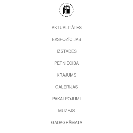
Pārlekt
uz
galveno
saturu
2nd
AKTUALITĀTES
level
EKSPOZĪCIJAS
menu
IZSTĀDES
PĒTNIECĪBA
KRĀJUMS
GALERIJAS
PAKALPOJUMI
MUZEJS
GADAGRĀMATA