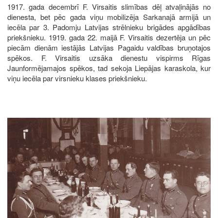
1917. gada decembrī F. Virsaitis slimības dēļ atvaļinājās no
dienesta, bet pēc gada viņu mobilizēja Sarkanajā armijā un
iecēla par 3. Padomju Latvijas strēlnieku brigādes apgādības
priekšnieku. 1919. gada 22. maijā F. Virsaitis dezertēja un pēc
piecām dienām iestājās Latvijas Pagaidu valdības bruņotajos
spēkos. F. Virsaitis uzsāka dienestu vispirms Rīgas
Jaunformējamajos spēkos, tad sekoja Liepājas karaskola, kur
viņu iecēla par virsnieku klases priekšnieku.
Image