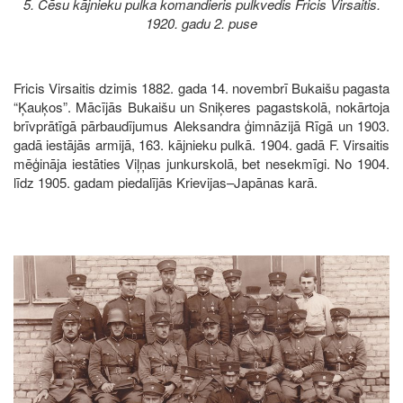
5. Cēsu kājnieku pulka komandieris pulkvedis Fricis Virsaitis.
1920. gadu 2. puse
Fricis Virsaitis dzimis 1882. gada 14. novembrī Bukaišu pagasta
“Ķauķos”. Mācījās Bukaišu un Sniķeres pagastskolā, nokārtoja
brīvprātīgā pārbaudījumus Aleksandra ģimnāzijā Rīgā un 1903.
gadā iestājās armijā, 163. kājnieku pulkā. 1904. gadā F. Virsaitis
mēģināja iestāties Viļņas junkurskolā, bet nesekmīgi. No 1904.
līdz 1905. gadam piedalījās Krievijas–Japānas karā.
Image