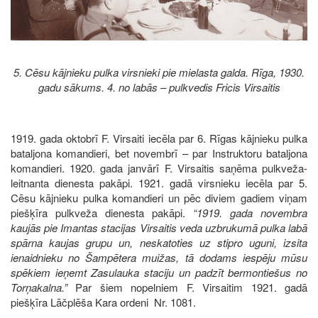
5. Cēsu kājnieku pulka virsnieki pie mielasta galda. Rīga, 1930.
gadu sākums. 4. no labās – pulkvedis Fricis Virsaitis
1919. gada oktobrī F. Virsaiti iecēla par 6. Rīgas kājnieku pulka
bataljona komandieri, bet novembrī – par Instruktoru bataljona
komandieri. 1920. gada janvārī F. Virsaitis saņēma pulkveža-
leitnanta dienesta pakāpi. 1921. gadā virsnieku iecēla par 5.
Cēsu kājnieku pulka komandieri un pēc diviem gadiem viņam
piešķīra pulkveža dienesta pakāpi.
“1919. gada novembra
kaujās pie Imantas stacijas Virsaitis veda uzbrukumā pulka labā
spārna kaujas grupu un, neskatoties uz stipro uguni, izsita
ienaidnieku no Šampētera muižas, tā dodams iespēju mūsu
spēkiem ieņemt Zasulauka staciju un padzīt bermontiešus no
Torņakalna.”
Par šiem nopelniem F. Virsaitim 1921. gadā
piešķīra Lāčplēša Kara ordeni Nr. 1081.