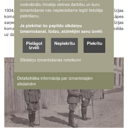
nodrošinātu tīmekļa vietnes darbību un kuru
izmantošanai nav nepieciešams iegūt lietotāja
1934. gada jūnijā F. Virsaiti iecēla par Vidzemes divīzijas
piekrišanu.
komandiera palīgu, bet pēc ģenerāļa dienesta pakāpes
saņemšanas 1934. gada novembrī – par Vidzemes divīzijas
Ja piekrītat šo papildu sīkdatņu
komandieri. 1940. gada jūlijā F. Virsaitis atvaļinājās un pārcēlās
izmantošanai, lūdzu, atzīmējiet savu izvēli:
uz dzīvi Smārdes pagasta “Virsaišos”.
Pielāgot
Nepiekrītu
Piekrītu
izvēli
Sīkdatņu izmantošanas noteikumi
Image
Detalizētāka informācija par izmantotajām
sīkdatnēm