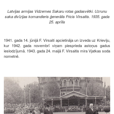
Latvijas armijas Vidzemes Sakaru rotas gadasvētki. Uzrunu
saka divīzijas komandieris ģenerālis Fricis Virsaitis. 1935. gada
25. aprīlis
1941. gada 14. jūnijā F. Virsaiti apcietināja un izveda uz Krieviju,
kur 1942. gada novembrī viņam piesprieda astoņus gadus
ieslodzījumā. 1943. gada 24. maijā F. Virsaitis mira Vjatkas soda
nometnē.
Image