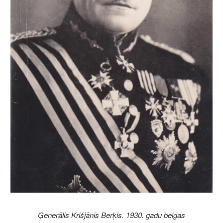
Ģenerālis Krišjānis Berķis. 1930. gadu beigas