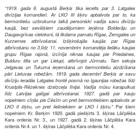
“1919. gada 6. augustā Berķis tika iecelts par 3. Latgales
divīzijas komandieri. Ar LKO III šķiru apbalvots par to, ka
bermontiešu uzbrukuma laikā personiski vadīja savu divīziju
kaujā, bez sevišķiem zaudējumiem ieņēma Bolderāju un
Daugavgrīvas cietoksni, tā likdams pamatu Rīgas, Zemgales un
Kurzemes atbrīvošanai. Izšķirošajās kaujās par Rīgas
atbrīvošanu no 3.līdz 11. novembrim komandēja lielāku kaujas
grupu Rīgas rajonā, izcīnīja niknas kaujas pie Priedaines,
Bulduru tilta un gar Lielupi, atbrīvojot Jūrmalu. Tam sekoja
Jelgavas un Tukuma ieņemšana un bermontiešu aizdzīšana
pāri Lietuvas robežām. 1919. gada decembrī Berķis ar savu
divīziju ieradās Latgales frontē posmā no Igaunijas robežas līdz
Krustpils-Rēzeknes dzelzceļa līnijai. Vadīja mūsu karapulkus
līdz Latvijas galīgai atbrīvošanai. 1927. gadā par kauju
nopelniem cīņās pie Cēsīm un pret bermontiešiem apbalvots ar
LKO II šķiru, un pret lieliniekiem ar LKO I šķiru.”
Par šiem
nopelniem Kr. Berķim 1920. gadā piešķirts 3. šķiras Lāčplēša
Kara ordenis Nr. 3., un 1927. gadā 2. šķiras Lāčplēša Kara
ordenis Nr.4. un 1. šķiras Lāčplēša Kara ordenis Nr. 4.