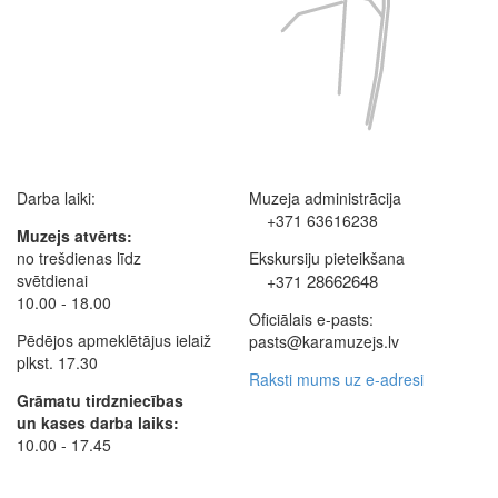
Darba laiki:
Muzeja administrācija
+371 63616238
Muzejs atvērts:
no trešdienas līdz
Ekskursiju pieteikšana
svētdienai
28662648
+371
10.00 - 18.00
Oficiālais e-pasts:
Pēdējos apmeklētājus ielaiž
pasts@karamuzejs.lv
plkst. 17.30
Raksti mums uz e-adresi
Grāmatu tirdzniecības
un kases darba laiks:
10.00 - 17.45