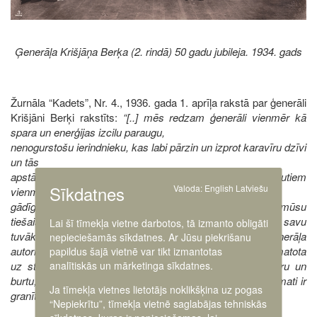
Ģenerāļa Krišjāņa Berķa (2. rindā) 50 gadu jubileja. 1934. gads
Žurnāla “Kadets”, Nr. 4., 1936. gada 1. aprīļa rakstā par ģenerāli
Krišjāni Berķi rakstīts:
“[..] mēs redzam ģenerāli vienmēr kā
spara un enerģijas izcilu paraugu,
nenogurstošu ierindnieku, kas labi pārzin un izprot karavīru dzīvi
un tās
apstākļus. Izpalīdzīgs un sirsnīgs, par saviem pakļautiem
Sīkdatnes
Valoda:
English
Latviešu
vienmēr tēvišķi
gādīgs un atsaucīgs — īsts latvju sirdscilvēks — tāds mūsu
tiešais priekšnieks un dzīves vadītājs iespiedies ne vien savu
Lai šī tīmekļa vietne darbotos, tā izmanto obligāti
tuvāko karavīru, bet it visās latvju karavīru sirdīs. Ģenerāļa
nepieciešamās sīkdatnes. Ar Jūsu piekrišanu
autoritāte un cieņa, kāda pret viņu mājo karavīros, nav pamatota
papildus šajā vietnē var tikt izmantotas
analītiskās un mārketinga sīkdatnes.
uz stingrumu un bardzību, nav pamatota uz likuma varu un
burtu, bet viņa autoritātei un cieņai pamatus — un šie pamati ir
Ja tīmekļa vietnes lietotājs noklikšķina uz pogas
granītcieti — licis mūsu tautas brīvības cīņu viesuļu laiks.”
“Nepiekrītu”, tīmekļa vietnē saglabājas tehniskās