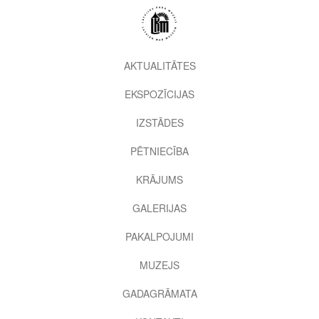
Pārlekt
uz
galveno
saturu
2nd
AKTUALITĀTES
level
EKSPOZĪCIJAS
menu
IZSTĀDES
PĒTNIECĪBA
KRĀJUMS
GALERIJAS
PAKALPOJUMI
MUZEJS
GADAGRĀMATA