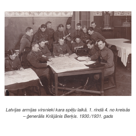
Image
Latvijas armijas virsnieki kara spēļu laikā. 1. rindā 4. no kreisās
– ģenerālis Krišjānis Berķis. 1930./1931. gads