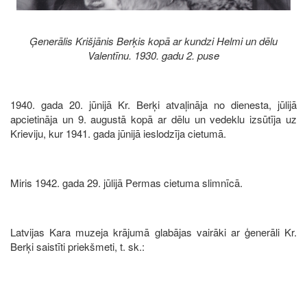
Ģenerālis Krišjānis Berķis kopā ar kundzi Helmi un dēlu
Valentīnu. 1930. gadu 2. puse
1940. gada 20. jūnijā Kr. Berķi atvaļināja no dienesta, jūlijā
apcietināja un 9. augustā kopā ar dēlu un vedeklu izsūtīja uz
Krieviju, kur 1941. gada jūnijā ieslodzīja cietumā.
Miris 1942. gada 29. jūlijā Permas cietuma slimnīcā.
Latvijas Kara muzeja krājumā glabājas vairāki ar ģenerāli Kr.
Berķi saistīti priekšmeti, t. sk.: