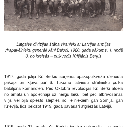
Latgales divīzijas štāba virsnieki ar Latvijas armijas
virspavēlnieku ģenerāli Jāni Balodi. 1920. gada sākums. 1. rindā
3. no kreisās – pulkvedis Krišjānis Berķis
1917. gada jūlijā Kr. Berķis saņēma apakšpulkveža dienesta
pakāpi un kļuva par 6. Tukuma latviešu strēlnieku pulka
bataljona komandieri. Pēc Oktobra revolūcijas Kr. Berķi atcēla
no amata un apcietināja uz neilgu laiku, bet pēc atbrīvošanas
viņš vēl bija spiests slēpties no lieliniekiem gan Somijā, gan
Krievijā, līdz beidzot 1919. gada pavasarī atgriezās Latvijā.
1919. gada 21. martā Kr. Berķis jau kā pulkvedis - leitnants