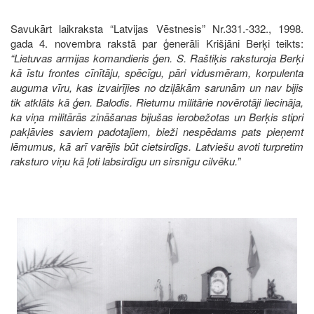
Savukārt laikraksta “Latvijas Vēstnesis” Nr.331.-332., 1998.
gada 4. novembra rakstā par ģenerāli Krišjāni Berķi teikts:
“Lietuvas armijas komandieris ģen. S. Raštiķis raksturoja Berķi
kā īstu frontes cīnītāju, spēcīgu, pāri vidusmēram, korpulenta
auguma vīru, kas izvairījies no dziļākām sarunām un nav bijis
tik atklāts kā ģen. Balodis. Rietumu militārie novērotāji liecināja,
ka viņa militārās zināšanas bijušas ierobežotas un Berķis stipri
pakļāvies saviem padotajiem, bieži nespēdams pats pieņemt
lēmumus, kā arī varējis būt cietsirdīgs. Latviešu avoti turpretim
raksturo viņu kā ļoti labsirdīgu un sirsnīgu cilvēku.”
Image