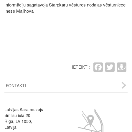
Informāciju sagatavoja Starpkaru vēstures nodaļas vēsturniece
Inese Maļihova
Faceb
Twit
D
IETEIKT :
KONTAKTI
Latvijas Kara muzejs
Image
Smilšu iela 20
Rīga, LV-1050,
Latvija