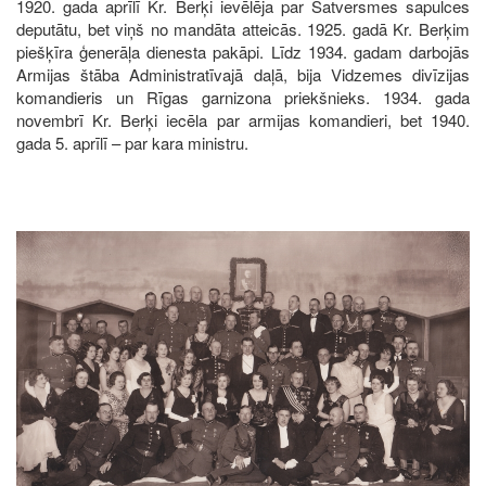
1920. gada aprīlī Kr. Berķi ievēlēja par Satversmes sapulces
deputātu, bet viņš no mandāta atteicās. 1925. gadā Kr. Berķim
piešķīra ģenerāļa dienesta pakāpi. Līdz 1934. gadam darbojās
Armijas štāba Administratīvajā daļā, bija Vidzemes divīzijas
komandieris un Rīgas garnizona priekšnieks. 1934. gada
novembrī Kr. Berķi iecēla par armijas komandieri, bet 1940.
gada 5. aprīlī – par kara ministru.
Image