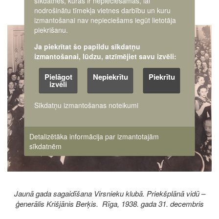
sīkdatnes, kuras ir nepieciešamas, lai
nodrošinātu tīmekļa vietnes darbību un kuru
izmantošanai nav nepieciešams iegūt lietotāja
Image
piekrišanu.
Ja piekrītat šo papildu sīkdatņu
izmantošanai, lūdzu, atzīmējiet savu izvēli:
Pielāgot
Nepiekrītu
Piekrītu
izvēli
Sīkdatņu izmantošanas noteikumi
Detalizētāka informācija par izmantotajām
sīkdatnēm
Jaunā gada sagaidīšana Virsnieku klubā. Priekšplānā vidū –
ģenerālis Krišjānis Berķis. Rīga, 1938. gada 31. decembris