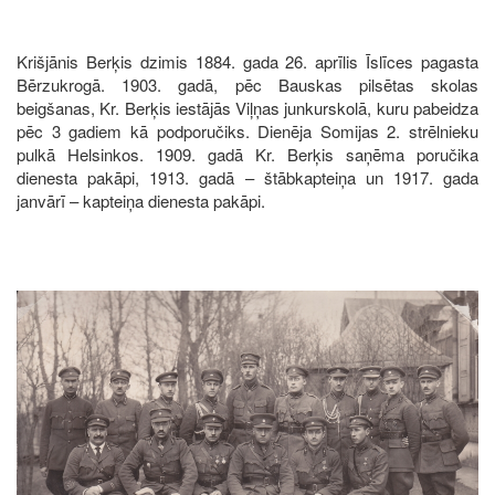
Krišjānis Berķis dzimis 1884. gada 26. aprīlis Īslīces pagasta
Bērzukrogā. 1903. gadā, pēc Bauskas pilsētas skolas
beigšanas, Kr. Berķis iestājās Viļņas junkurskolā, kuru pabeidza
pēc 3 gadiem kā podporučiks. Dienēja Somijas 2. strēlnieku
pulkā Helsinkos. 1909. gadā Kr. Berķis saņēma poručika
dienesta pakāpi, 1913. gadā – štābkapteiņa un 1917. gada
janvārī – kapteiņa dienesta pakāpi.
Image