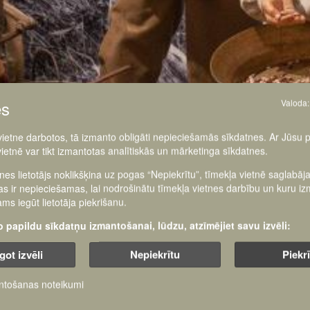
es
Valoda:
 vietne darbotos, tā izmanto obligāti nepieciešamās sīkdatnes. Ar Jūsu 
vietnē var tikt izmantotas analītiskās un mārketinga sīkdatnes.
tnes lietotājs noklikšķina uz pogas “Nepiekrītu”, tīmekļa vietnē saglabāj
as ir nepieciešamas, lai nodrošinātu tīmekļa vietnes darbību un kuru i
ms iegūt lietotāja piekrišanu.
šo papildu sīkdatņu izmantošanai, lūdzu, atzīmējiet savu izvēli:
got izvēli
Nepiekrītu
Piekr
ntošanas noteikumi