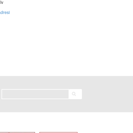
lv
dresi
Meklēt