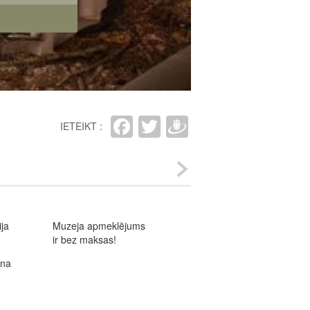
Facebook
Twitter
Draugiem
IETEIKT :
ja
Muzeja apmeklējums
ir bez maksas!
ana