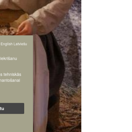
English
Latviešu
piekrišanu
as tehniskās
zmantošanai
ītu