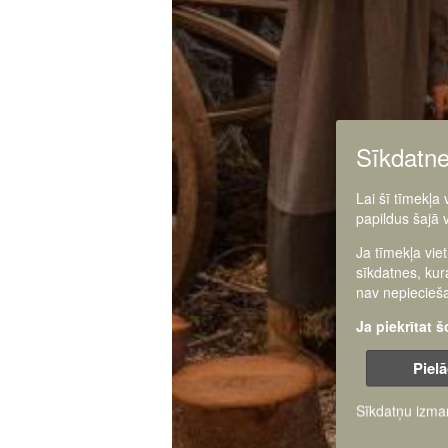
Sīkdatn
Lai šī tīmekļa
papildus šajā 
Ja tīmekļa vie
sīkdatnes, kur
nav nepiecieša
Ja piekrītat 
Pielā
Sīkdatņu izma