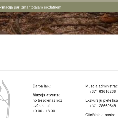
formācija par izmantotajām sīkdatnēm
Darba laiki:
Muzeja administrāci
+371 63616238
Muzejs atvērts:
no trešdienas līdz
Ekskursiju pieteikš
svētdienai
28662648
+371
10.00 - 18.00
Oficiālais e-pasts: