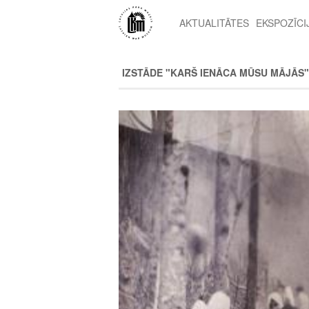
Pārlekt
uz
AKTUALITĀTES
EKSPOZĪCI
2nd
galveno
level
saturu
menu
IZSTĀDE "KARŠ IENĀCA MŪSU MĀJĀS"
Image
Image
Image
Image
Image
Image
Image