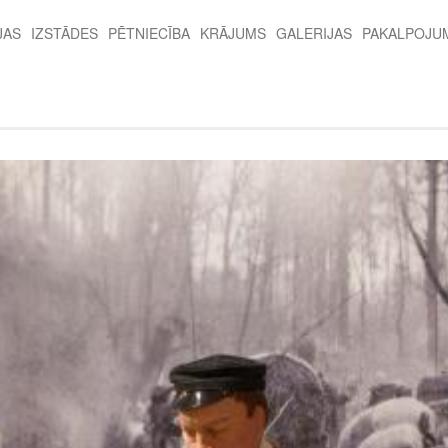
JAS
IZSTĀDES
PĒTNIECĪBA
KRĀJUMS
GALERIJAS
PAKALPOJU