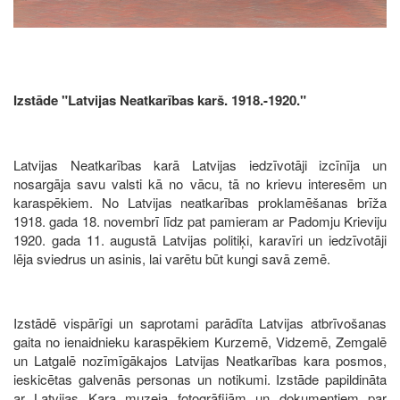
Izstāde "Latvijas Neatkarības karš. 1918.-1920."
Latvijas Neatkarības karā Latvijas iedzīvotāji izcīnīja un
nosargāja savu valsti kā no vācu, tā no krievu interesēm un
karaspēkiem. No Latvijas neatkarības proklamēšanas brīža
1918. gada 18. novembrī līdz pat pamieram ar Padomju Krieviju
1920. gada 11. augustā Latvijas politiķi, karavīri un iedzīvotāji
lēja sviedrus un asinis, lai varētu būt kungi savā zemē.
Izstādē vispārīgi un saprotami parādīta Latvijas atbrīvošanas
gaita no ienaidnieku karaspēkiem Kurzemē, Vidzemē, Zemgalē
un Latgalē nozīmīgākajos Latvijas Neatkarības kara posmos,
ieskicētas galvenās personas un notikumi. Izstāde papildināta
ar Latvijas Kara muzeja fotogrāfijām un dokumentiem par