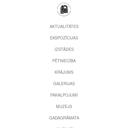
Pārlekt
uz
galveno
saturu
2nd
AKTUALITĀTES
level
EKSPOZĪCIJAS
menu
IZSTĀDES
PĒTNIECĪBA
KRĀJUMS
GALERIJAS
PAKALPOJUMI
MUZEJS
GADAGRĀMATA