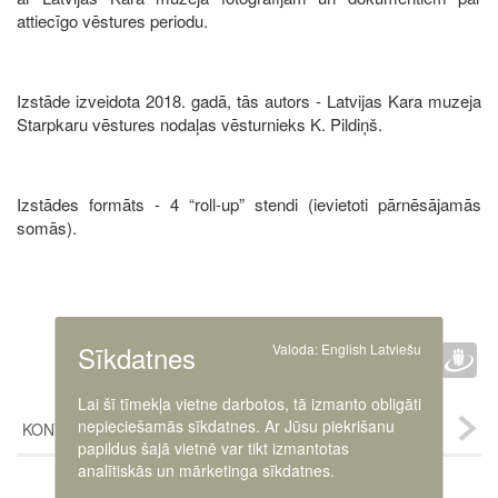
attiecīgo vēstures periodu.
Izstāde izveidota 2018. gadā, tās autors - Latvijas Kara muzeja
Starpkaru vēstures nodaļas vēsturnieks K. Pildiņš.
Izstādes formāts - 4 “roll-up” stendi (ievietoti pārnēsājamās
somās).
Faceb
Twit
D
Sīkdatnes
Valoda:
English
Latviešu
IETEIKT :
Lai šī tīmekļa vietne darbotos, tā izmanto obligāti
nepieciešamās sīkdatnes. Ar Jūsu piekrišanu
KONTAKTI
papildus šajā vietnē var tikt izmantotas
analītiskās un mārketinga sīkdatnes.