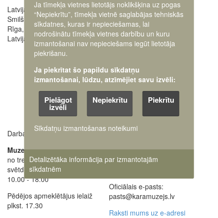
Ja tīmekļa vietnes lietotājs noklikšķina uz pogas
Latvijas Kara muzejs
Image
“Nepiekrītu”, tīmekļa vietnē saglabājas tehniskās
Smilšu iela 20
sīkdatnes, kuras ir nepieciešamas, lai
Rīga, LV-1050,
nodrošinātu tīmekļa vietnes darbību un kuru
Latvija
izmantošanai nav nepieciešams iegūt lietotāja
piekrišanu.
Ja piekrītat šo papildu sīkdatņu
izmantošanai, lūdzu, atzīmējiet savu izvēli:
Pielāgot
Nepiekrītu
Piekrītu
izvēli
Sīkdatņu izmantošanas noteikumi
Darba laiki:
Muzeja administrācija
+371 63616238
Muzejs atvērts:
Detalizētāka informācija par izmantotajām
no trešdienas līdz
Ekskursiju pieteikšana
sīkdatnēm
svētdienai
28662648
+371
10.00 - 18.00
Oficiālais e-pasts:
Pēdējos apmeklētājus ielaiž
pasts@karamuzejs.lv
plkst. 17.30
Raksti mums uz e-adresi