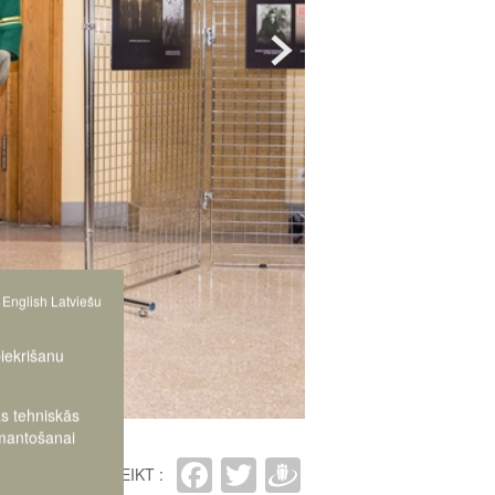
English
Latviešu
piekrišanu
as tehniskās
zmantošanai
Facebook
Twitter
Draugiem
IETEIKT :