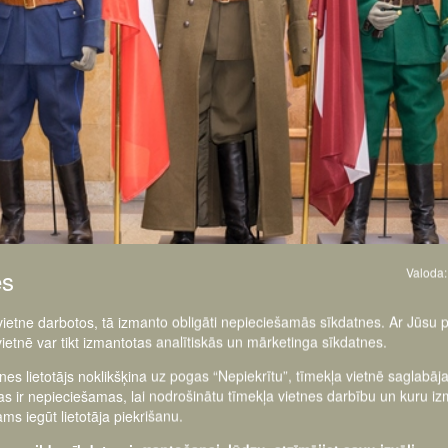
es
Valoda:
 vietne darbotos, tā izmanto obligāti nepieciešamās sīkdatnes. Ar Jūsu 
vietnē var tikt izmantotas analītiskās un mārketinga sīkdatnes.
tnes lietotājs noklikšķina uz pogas “Nepiekrītu”, tīmekļa vietnē saglabāj
as ir nepieciešamas, lai nodrošinātu tīmekļa vietnes darbību un kuru i
ms iegūt lietotāja piekrišanu.