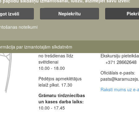
šo papildu sīkdatņu izmantošanai, lūdzu, atzīmējiet savu izvēli:
got izvēli
Nepiekrītu
Piekr
ntošanas noteikumi
Darba laiki:
Muzeja administrāci
+371 63616238
formācija par izmantotajām sīkdatnēm
Muzejs atvērts:
no trešdienas līdz
Ekskursiju pieteikš
svētdienai
28662648
+371
10.00 - 18.00
Oficiālais e-pasts:
Pēdējos apmeklētājus
pasts@karamuzejs.
ielaiž plkst. 17.30
Raksti mums uz e-a
Grāmatu tirdzniecības
un kases darba laiks:
10.00 - 17.45