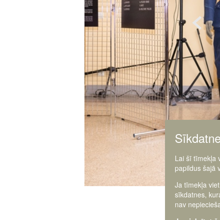
Sīkdatn
Lai šī tīmekļa
papildus šajā 
Ja tīmekļa vie
sīkdatnes, kur
nav nepiecieša