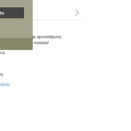
ītu
ja
Muzeja apmeklējums
ir bez maksas!
ana
lv
dresi