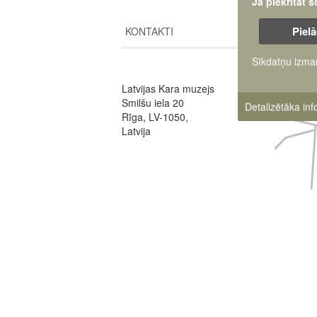
Ja piekrītat 
Pielā
KONTAKTI
Sīkdatņu izma
Image
Latvijas Kara muzejs
Smilšu iela 20
Detalizētāka in
Rīga, LV-1050,
Latvija