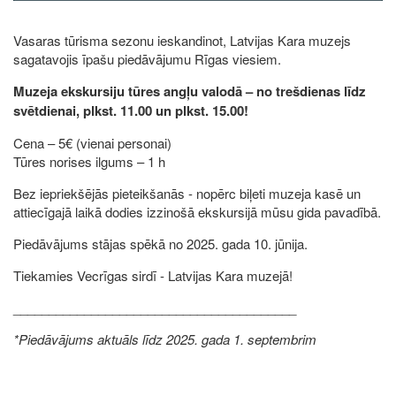
Vasaras tūrisma sezonu ieskandinot, Latvijas Kara muzejs
sagatavojis īpašu piedāvājumu Rīgas viesiem.
Muzeja ekskursiju tūres angļu valodā – no trešdienas līdz
svētdienai, plkst. 11.00 un plkst. 15.00!
Cena – 5€ (vienai personai)
Tūres norises ilgums – 1 h
Bez iepriekšējās pieteikšanās - nopērc biļeti muzeja kasē un
attiecīgajā laikā dodies izzinošā ekskursijā mūsu gida pavadībā.
Piedāvājums stājas spēkā no 2025. gada 10. jūnija.
Tiekamies Vecrīgas sirdī - Latvijas Kara muzejā!
________________________________________
*Piedāvājums aktuāls līdz 2025. gada 1. septembrim