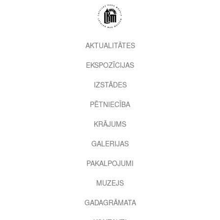
Pārlekt
uz
galveno
saturu
2nd
AKTUALITĀTES
level
EKSPOZĪCIJAS
menu
IZSTĀDES
PĒTNIECĪBA
KRĀJUMS
GALERIJAS
PAKALPOJUMI
MUZEJS
GADAGRĀMATA