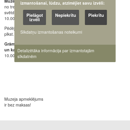
Muzejs atvērts:
izmantošanai, lūdzu, atzīmējiet savu izvēli:
no trešdienas līdz
Ekskursiju pieteikšana
svētdienai
28662648
+371
Pielāgot
Nepiekrītu
Piekrītu
10.00 - 18.00
izvēli
Oficiālais e-pasts:
Pēdējos apmeklētājus ielaiž
pasts@karamuzejs.lv
Sīkdatņu izmantošanas noteikumi
plkst. 17.30
Raksti mums uz e-adresi
Grāmatu tirdzniecības
un kases darba laiks:
Detalizētāka informācija par izmantotajām
10.00 - 17.45
sīkdatnēm
Muzeja apmeklējums
ir bez maksas!