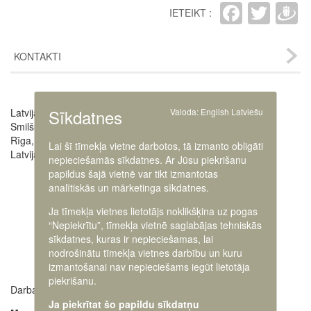
Faceb
Twit
D
IETEIKT :
KONTAKTI
Sīkdatnes
Latvijas Kara muzejs
Valoda:
English
Latviešu
Image
Smilšu iela 20
Rīga, LV-1050,
Lai šī tīmekļa vietne darbotos, tā izmanto obligāti
Latvija
nepieciešamās sīkdatnes. Ar Jūsu piekrišanu
papildus šajā vietnē var tikt izmantotas
analītiskās un mārketinga sīkdatnes.
Ja tīmekļa vietnes lietotājs noklikšķina uz pogas
“Nepiekrītu”, tīmekļa vietnē saglabājas tehniskās
sīkdatnes, kuras ir nepieciešamas, lai
nodrošinātu tīmekļa vietnes darbību un kuru
izmantošanai nav nepieciešams iegūt lietotāja
piekrišanu.
Darba laiki:
Muzeja administrācija
+371 63616238
Ja piekrītat šo papildu sīkdatņu