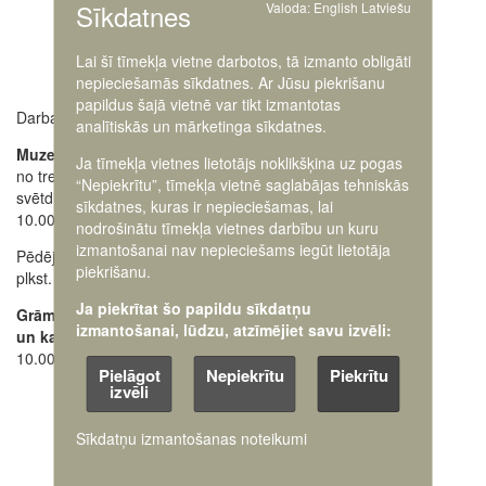
Sīkdatnes
Valoda:
English
Latviešu
Lai šī tīmekļa vietne darbotos, tā izmanto obligāti
nepieciešamās sīkdatnes. Ar Jūsu piekrišanu
papildus šajā vietnē var tikt izmantotas
Darba laiki:
Muzeja administrācija
analītiskās un mārketinga sīkdatnes.
+371 63616238
Muzejs atvērts:
Ja tīmekļa vietnes lietotājs noklikšķina uz pogas
no trešdienas līdz
Ekskursiju pieteikšana
“Nepiekrītu”, tīmekļa vietnē saglabājas tehniskās
svētdienai
28662648
+371
sīkdatnes, kuras ir nepieciešamas, lai
10.00 - 18.00
nodrošinātu tīmekļa vietnes darbību un kuru
Oficiālais e-pasts:
izmantošanai nav nepieciešams iegūt lietotāja
Pēdējos apmeklētājus ielaiž
pasts@karamuzejs.lv
piekrišanu.
plkst. 17.30
Raksti mums uz e-adresi
Ja piekrītat šo papildu sīkdatņu
Grāmatu tirdzniecības
izmantošanai, lūdzu, atzīmējiet savu izvēli:
un kases darba laiks:
10.00 - 17.45
Pielāgot
Nepiekrītu
Piekrītu
izvēli
Sīkdatņu izmantošanas noteikumi