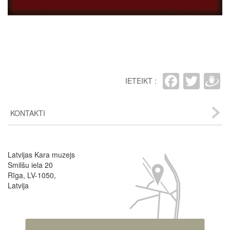
Faceb
Twit
D
IETEIKT :
KONTAKTI
Latvijas Kara muzejs
Image
Smilšu iela 20
Rīga, LV-1050,
Latvija