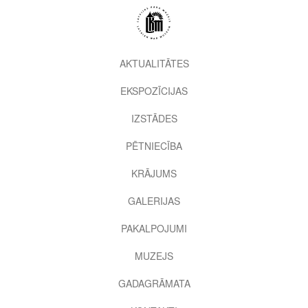
Pārlekt
uz
galveno
saturu
2nd
AKTUALITĀTES
level
EKSPOZĪCIJAS
menu
IZSTĀDES
PĒTNIECĪBA
KRĀJUMS
GALERIJAS
PAKALPOJUMI
MUZEJS
GADAGRĀMATA