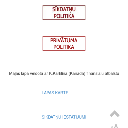
Mājas lapa veidota ar K.Kārkliņa (Kanāda) finansiālu atbalstu
Footer
LAPAS KARTE
menu
SĪKDATŅU IESTATĪJUMI