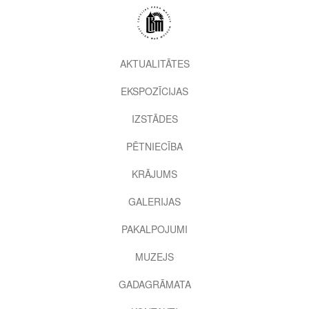
Pārlekt
uz
galveno
saturu
2nd
AKTUALITĀTES
level
EKSPOZĪCIJAS
menu
IZSTĀDES
PĒTNIECĪBA
KRĀJUMS
GALERIJAS
PAKALPOJUMI
MUZEJS
GADAGRĀMATA