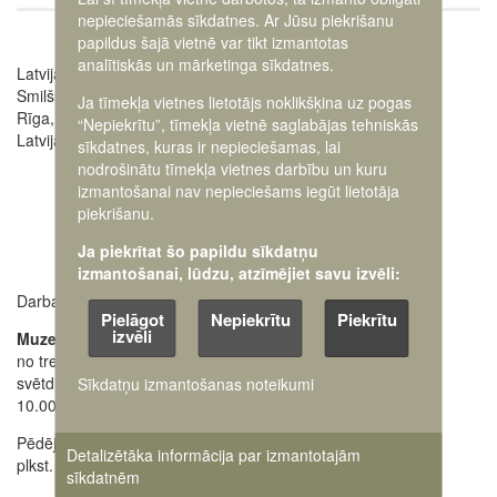
nepieciešamās sīkdatnes. Ar Jūsu piekrišanu
papildus šajā vietnē var tikt izmantotas
Image
analītiskās un mārketinga sīkdatnes.
Latvijas Kara muzejs
Smilšu iela 20
Ja tīmekļa vietnes lietotājs noklikšķina uz pogas
Rīga, LV-1050,
“Nepiekrītu”, tīmekļa vietnē saglabājas tehniskās
Latvija
sīkdatnes, kuras ir nepieciešamas, lai
nodrošinātu tīmekļa vietnes darbību un kuru
izmantošanai nav nepieciešams iegūt lietotāja
piekrišanu.
Ja piekrītat šo papildu sīkdatņu
izmantošanai, lūdzu, atzīmējiet savu izvēli:
Darba laiki:
Muzeja administrācija
Pielāgot
Nepiekrītu
Piekrītu
+371 63616238
izvēli
Muzejs atvērts:
no trešdienas līdz
Ekskursiju pieteikšana
svētdienai
28662648
Sīkdatņu izmantošanas noteikumi
+371
10.00 - 18.00
Oficiālais e-pasts:
Pēdējos apmeklētājus ielaiž
pasts@karamuzejs.lv
Detalizētāka informācija par izmantotajām
plkst. 17.30
sīkdatnēm
Raksti mums uz e-adresi