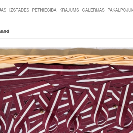
JAS
IZSTĀDES
PĒTNIECĪBA
KRĀJUMS
GALERIJAS
PAKALPOJU
MBRĪ