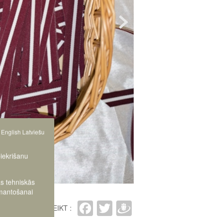
English
Latviešu
piekrišanu
as tehniskās
zmantošanai
Facebook
Twitter
Draugiem
IETEIKT :