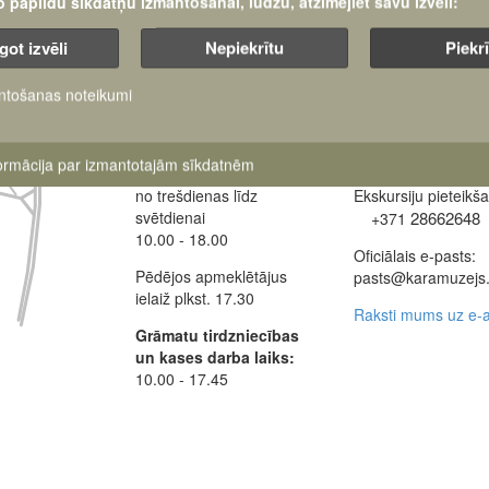
šo papildu sīkdatņu izmantošanai, lūdzu, atzīmējiet savu izvēli:
got izvēli
Nepiekrītu
Piekr
ntošanas noteikumi
Darba laiki:
Muzeja administrāci
+371 63616238
formācija par izmantotajām sīkdatnēm
Muzejs atvērts:
no trešdienas līdz
Ekskursiju pieteikš
svētdienai
28662648
+371
10.00 - 18.00
Oficiālais e-pasts:
Pēdējos apmeklētājus
pasts@karamuzejs.
ielaiž plkst. 17.30
Raksti mums uz e-a
Grāmatu tirdzniecības
un kases darba laiks:
10.00 - 17.45