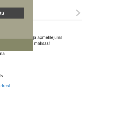
ītu
ja
Muzeja apmeklējums
ir bez maksas!
ana
lv
dresi