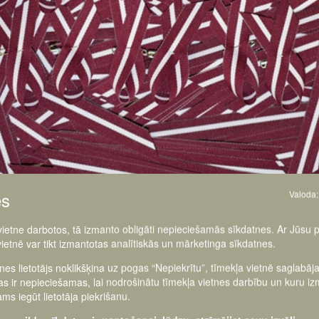
es
Valoda:
 vietne darbotos, tā izmanto obligāti nepieciešamās sīkdatnes. Ar Jūsu 
vietnē var tikt izmantotas analītiskās un mārketinga sīkdatnes.
tnes lietotājs noklikšķina uz pogas “Nepiekrītu”, tīmekļa vietnē saglabāj
as ir nepieciešamas, lai nodrošinātu tīmekļa vietnes darbību un kuru i
ms iegūt lietotāja piekrišanu.