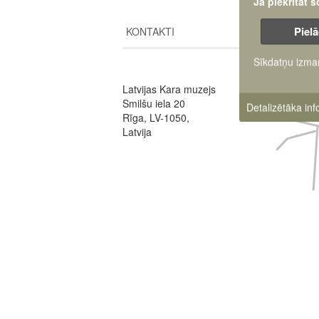
Ja piekrītat 
Pielā
KONTAKTI
Sīkdatņu izma
Image
Latvijas Kara muzejs
Smilšu iela 20
Detalizētāka in
Rīga, LV-1050,
Latvija