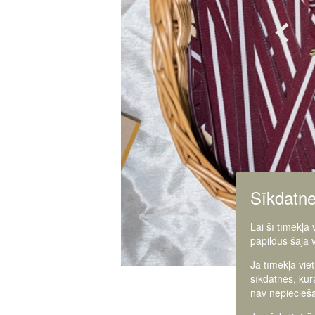
Sīkdatn
Lai šī tīmekļa
papildus šajā 
Ja tīmekļa vie
sīkdatnes, kur
nav nepiecieša