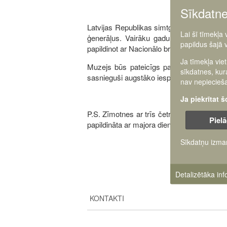
Sīkdatn
Latvijas Republikas simtgades un tai seko
Lai šī tīmekļa
ģenerāļus. Vairāku gadu gaitā galerijā i
papildus šajā 
papildinot ar Nacionālo bruņoto spēku aug
Ja tīmekļa vie
Muzejs būs pateicīgs par iespēju papildin
sīkdatnes, kur
sasnieguši augstāko iespējamo dienesta p
nav nepiecieša
Ja piekrītat 
P.S. Zīmotnes ar trīs četrstaru zvaigznē
Pielā
papildināta ar majora dienesta pakāpi, tāp
Sīkdatņu izma
Detalizētāka in
KONTAKTI