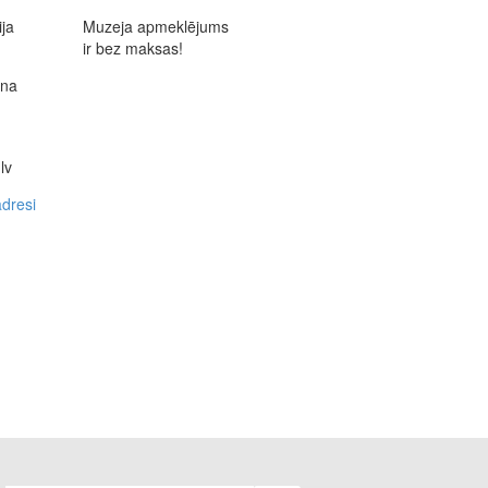
ja
Muzeja apmeklējums
ir bez maksas!
ana
lv
dresi