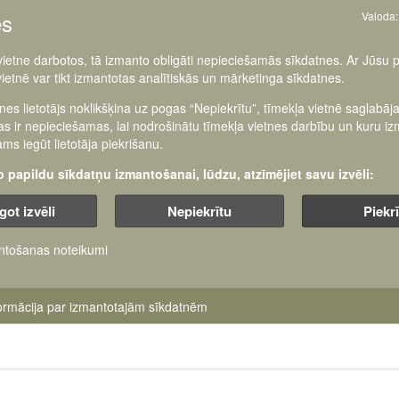
es
Valoda:
jošās Latvijas armijas 100. gadadienas projektu ietvaros Latvijas Ka
 vietne darbotos, tā izmanto obligāti nepieciešamās sīkdatnes. Ar Jūsu 
evietosim materiālus par visiem 1919.–1940. gada Latvijas armija
vietnē var tikt izmantotas analītiskās un mārketinga sīkdatnes.
stākajiem virsniekiem.
tnes lietotājs noklikšķina uz pogas “Nepiekrītu”, tīmekļa vietnē saglabāj
āt savu krājumu ar jauniem materiāliem par cilvēkiem, kuri savu dzī
as ir nepieciešamas, lai nodrošinātu tīmekļa vietnes darbību un kuru i
akāpi.
ms iegūt lietotāja piekrišanu.
šo papildu sīkdatņu izmantošanai, lūdzu, atzīmējiet savu izvēli:
m – ģenerāļa dienesta pakāpes apzīmējums 1919.–1940. gadā. Mūsdie
got izvēli
Nepiekrītu
Piekr
ēc zīmotnes atšķiras.
ntošanas noteikumi
formācija par izmantotajām sīkdatnēm