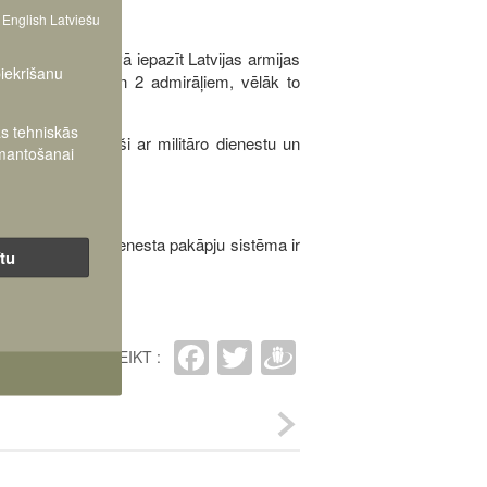
English
Latviešu
ra muzejs piedāvā iepazīt Latvijas armijas
piekrišanu
s 55 ģenerāļiem un 2 admirāļiem, vēlāk to
as tehniskās
vi bija saistījuši ar militāro dienestu un
zmantošanai
nās virsnieku dienesta pakāpju sistēma ir
ītu
Facebook
Twitter
Draugiem
IETEIKT :