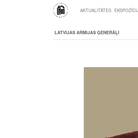
Pārlekt
uz
AKTUALITĀTES
EKSPOZĪCI
2nd
galveno
level
saturu
menu
LATVIJAS ARMIJAS ĢENERĀĻI
Image