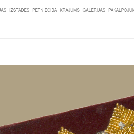
JAS
IZSTĀDES
PĒTNIECĪBA
KRĀJUMS
GALERIJAS
PAKALPOJU