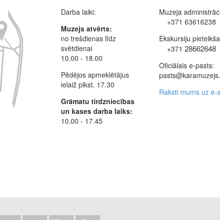
Darba laiki:
Muzeja administrāci
+371 63616238
Muzejs atvērts:
no trešdienas līdz
Ekskursiju pieteikš
svētdienai
28662648
+371
10.00 - 18.00
Oficiālais e-pasts:
Pēdējos apmeklētājus
pasts@karamuzejs.
ielaiž plkst. 17.30
Raksti mums uz e-a
Grāmatu tirdzniecības
un kases darba laiks:
10.00 - 17.45