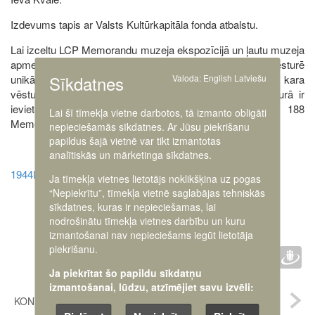
Izdevums tapis ar Valsts Kultūrkapitāla fonda atbalstu.
Lai izceltu LCP Memorandu muzeja ekspozīcijā un ļautu muzeja
apmeklētājiem detalizētāk iepazīties ar šī Latvijas vēsturē
Sīkdatnes
Valoda:
English
Latviešu
unikālo dokumentu un tā parakstītājiem, II pasaules kara
vēstures ekspozīcijā ir izvietots interaktīvs termināls, kurā ir
ievietota informācija par LCP Memorandu un visiem 188
Lai šī tīmekļa vietne darbotos, tā izmanto obligāti
Memoranda parakstītājiem.
nepieciešamās sīkdatnes. Ar Jūsu piekrišanu
papildus šajā vietnē var tikt izmantotas
analītiskās un mārketinga sīkdatnes.
1944LCP_Memorands_LV
Ja tīmekļa vietnes lietotājs noklikšķina uz pogas
“Nepiekrītu”, tīmekļa vietnē saglabājas tehniskās
sīkdatnes, kuras ir nepieciešamas, lai
nodrošinātu tīmekļa vietnes darbību un kuru
izmantošanai nav nepieciešams iegūt lietotāja
Faceb
Twit
D
piekrišanu.
IETEIKT :
Ja piekrītat šo papildu sīkdatņu
izmantošanai, lūdzu, atzīmējiet savu izvēli:
KONTAKTI