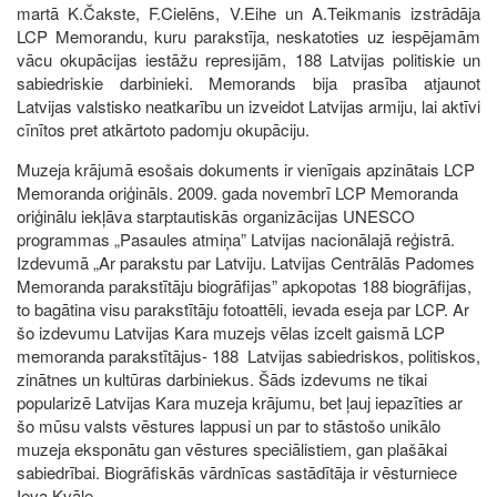
martā K.Čakste, F.Cielēns, V.Eihe un A.Teikmanis izstrādāja
LCP Memorandu, kuru parakstīja, neskatoties uz iespējamām
vācu okupācijas iestāžu represijām, 188 Latvijas politiskie un
sabiedriskie darbinieki. Memorands bija prasība atjaunot
Latvijas valstisko neatkarību un izveidot Latvijas armiju, lai aktīvi
cīnītos pret atkārtoto padomju okupāciju.
Muzeja krājumā esošais dokuments ir vienīgais apzinātais LCP
Memoranda oriģināls. 2009. gada novembrī LCP Memoranda
oriģinālu iekļāva starptautiskās organizācijas UNESCO
programmas „Pasaules atmiņa” Latvijas nacionālajā reģistrā.
Izdevumā „Ar parakstu par Latviju. Latvijas Centrālās Padomes
Memoranda parakstītāju biogrāfijas” apkopotas 188 biogrāfijas,
to bagātina visu parakstītāju fotoattēli, ievada eseja par LCP. Ar
šo izdevumu Latvijas Kara muzejs vēlas izcelt gaismā LCP
memoranda parakstītājus- 188 Latvijas sabiedriskos, politiskos,
zinātnes un kultūras darbiniekus. Šāds izdevums ne tikai
popularizē Latvijas Kara muzeja krājumu, bet ļauj iepazīties ar
šo mūsu valsts vēstures lappusi un par to stāstošo unikālo
muzeja eksponātu gan vēstures speciālistiem, gan plašākai
sabiedrībai. Biogrāfiskās vārdnīcas sastādītāja ir vēsturniece
Ieva Kvāle.