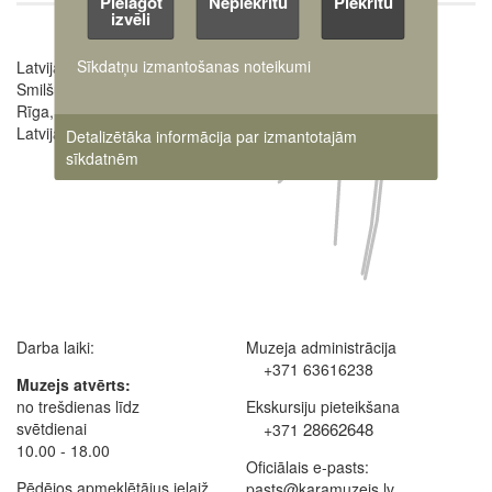
Pielāgot
Nepiekrītu
Piekrītu
izvēli
Sīkdatņu izmantošanas noteikumi
Latvijas Kara muzejs
Image
Smilšu iela 20
Rīga, LV-1050,
Latvija
Detalizētāka informācija par izmantotajām
sīkdatnēm
Darba laiki:
Muzeja administrācija
+371 63616238
Muzejs atvērts:
no trešdienas līdz
Ekskursiju pieteikšana
svētdienai
28662648
+371
10.00 - 18.00
Oficiālais e-pasts:
Pēdējos apmeklētājus ielaiž
pasts@karamuzejs.lv