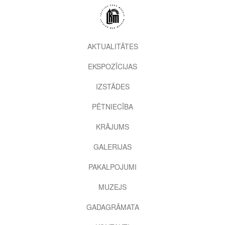
Pārlekt
uz
galveno
saturu
2nd
AKTUALITĀTES
level
EKSPOZĪCIJAS
menu
IZSTĀDES
PĒTNIECĪBA
KRĀJUMS
GALERIJAS
PAKALPOJUMI
MUZEJS
GADAGRĀMATA