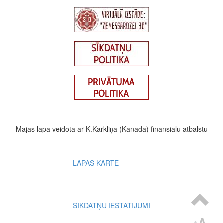
Mājas lapa veidota ar K.Kārkliņa (Kanāda) finansiālu atbalstu
Footer
LAPAS KARTE
menu
SĪKDATŅU IESTATĪJUMI