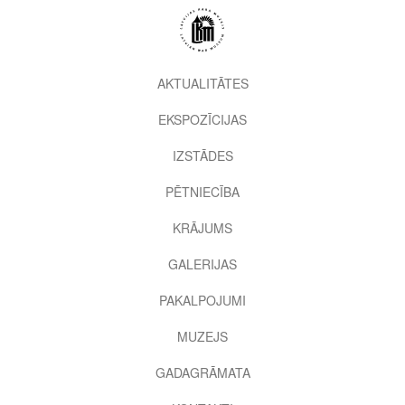
Pārlekt
uz
galveno
saturu
2nd
AKTUALITĀTES
level
EKSPOZĪCIJAS
menu
IZSTĀDES
PĒTNIECĪBA
KRĀJUMS
GALERIJAS
PAKALPOJUMI
MUZEJS
GADAGRĀMATA