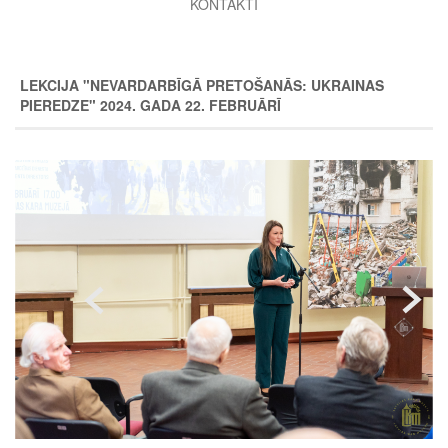
KONTAKTI
LEKCIJA "NEVARDARBĪGĀ PRETOŠANĀS: UKRAINAS
PIEREDZE" 2024. GADA 22. FEBRUĀRĪ
Image
Image
Image
Image
Image
Image
Image
Image