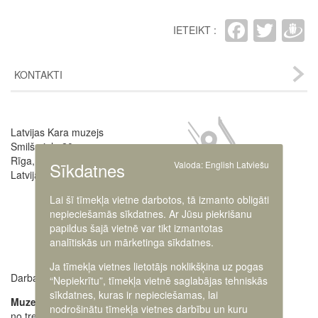
Faceb
Twit
D
IETEIKT :
KONTAKTI
Image
Latvijas Kara muzejs
Smilšu iela 20
Rīga, LV-1050,
Sīkdatnes
Valoda:
English
Latviešu
Latvija
Lai šī tīmekļa vietne darbotos, tā izmanto obligāti
nepieciešamās sīkdatnes. Ar Jūsu piekrišanu
papildus šajā vietnē var tikt izmantotas
analītiskās un mārketinga sīkdatnes.
Ja tīmekļa vietnes lietotājs noklikšķina uz pogas
Darba laiki:
Muzeja administrācija
“Nepiekrītu”, tīmekļa vietnē saglabājas tehniskās
+371 63616238
sīkdatnes, kuras ir nepieciešamas, lai
Muzejs atvērts:
nodrošinātu tīmekļa vietnes darbību un kuru
no trešdienas līdz
Ekskursiju pieteikšana