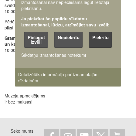
izmantošanai nav nepieciešams iegūt lietotāja
svētdienai
28662648
+371
piekrišanu.
10.00 - 18.00
Oficiālais e-pasts:
Ja piekrītat šo papildu sīkdatņu
Pēdējos apmeklētājus ielaiž
pasts@karamuzejs.lv
izmantošanai, lūdzu, atzīmējiet savu izvēli:
plkst. 17.30
Raksti mums uz e-adresi
Pielāgot
Nepiekrītu
Piekrītu
Grāmatu tirdzniecības
izvēli
un kases darba laiks:
10.00 - 17.45
Sīkdatņu izmantošanas noteikumi
Detalizētāka informācija par izmantotajām
sīkdatnēm
Muzeja apmeklējums
ir bez maksas!
Seko mums