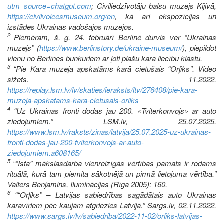
utm_source=chatgpt.com
; Civiliedzīvotāju balsu muzejs Kijivā,
https://civilvoicesmuseum.org/en
, kā arī ekspozīcijas un
izstādes Ukrainas vadošajos muzejos.
2
Piemēram, š. g. 24. februārī Berlīnē durvis ver “Ukrainas
muzejs” (
https://www.berlinstory.de/ukraine-museum/
), piepildot
vienu no Berlīnes bunkuriem ar ļoti plašu kara liecību klāstu.
3
“Pie Kara muzeja apskatāms karā cietušais “Orļiks”. Video
sižets. 11.2022.
https://replay.lsm.lv/lv/skaties/ieraksts/ltv/276408/pie-kara-
muzeja-apskatams-kara-cietusais-orliks
4
“Uz Ukrainas fronti dodas jau 200. «Tviterkonvojs» ar auto
ziedojumiem.” LSM.lv, 25.07.2025.
https://www.lsm.lv/raksts/zinas/latvija/25.07.2025-uz-ukrainas-
fronti-dodas-jau-200-tviterkonvojs-ar-auto-
ziedojumiem.a608165/
5
““Īsta” mākslasdarba vienreizīgās vērtības pamats ir rodams
rituālā, kurā tam piemita sākotnējā un pirmā lietojuma vērtība.”
Valters Benjamins, Iluminācijas (Rīga 2005): 160.
6
““Orļiks” – Latvijas sabiedrības sagādātais auto Ukrainas
karavīriem pēc kaujām atgriezies Latvijā.” Sargs.lv, 02.11.2022.
https://www.sargs.lv/lv/sabiedriba/2022-11-02/orliks-latvijas-