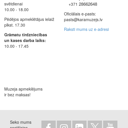
svētdienai
28662648
+371
10.00 - 18.00
Oficiālais e-pasts:
Pēdējos apmeklētājus ielaiž
pasts@karamuzejs.lv
plkst. 17.30
Raksti mums uz e-adresi
Grāmatu tirdzniecības
un kases darba laiks:
10.00 - 17.45
Muzeja apmeklējums
ir bez maksas!
Seko mums
sociālajos