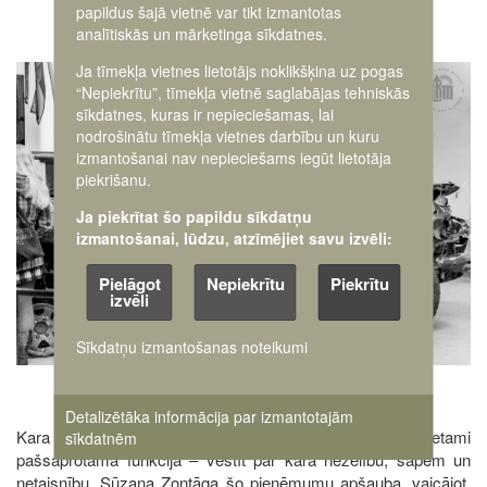
papildus šajā vietnē var tikt izmantotas
analītiskās un mārketinga sīkdatnes.
Ja tīmekļa vietnes lietotājs noklikšķina uz pogas
Image
“Nepiekrītu”, tīmekļa vietnē saglabājas tehniskās
sīkdatnes, kuras ir nepieciešamas, lai
nodrošinātu tīmekļa vietnes darbību un kuru
izmantošanai nav nepieciešams iegūt lietotāja
piekrišanu.
Ja piekrītat šo papildu sīkdatņu
izmantošanai, lūdzu, atzīmējiet savu izvēli:
Pielāgot
Nepiekrītu
Piekrītu
izvēli
Sīkdatņu izmantošanas noteikumi
Detalizētāka informācija par izmantotajām
Kara liecību eksponēšanai nereti tiek piedēvēta šķietami
sīkdatnēm
pašsaprotama funkcija – vēstīt par kara nežēlību, sāpēm un
netaisnību. Sūzana Zontāga šo pieņēmumu apšauba, vaicājot,