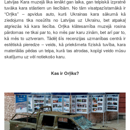
Latvijas Kara muzejā lika ienākt gan laika, gan telpiskā izpratnē
tuvāka kara stāstiem un liecībām. No tām visatpazīstamākā ir
“Orļiks” – apvidus auto, kurš Ukrainas kara sākumā kā
ziedojums tika nosūtīts no Latvijas uz Ukrainu, bet atpakaļ
atgriezās kā kara liecība. Orļika klātesamība muzejā rosina
pārdomas ne tikai par to, ko mēs par karu zinām, bet arī par to,
kā mēs to uztveram. Tādēļ šīs recenzijas uzmanības centrā ir
estētiskā pieredze – veids, kā priekšmeta fiziskā tuvība, kara
materiālās pēdas un telpa, kurā tas atrodas, kopīgi veido mūsu
skatījumu uz vēl notiekošo karu.
Kas ir Orļiks?
Image