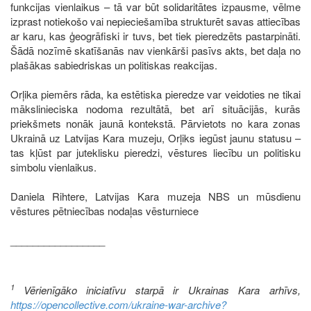
funkcijas vienlaikus – tā var būt solidaritātes izpausme, vēlme
izprast notiekošo vai nepieciešamība strukturēt savas attiecības
ar karu, kas ģeogrāfiski ir tuvs, bet tiek pieredzēts pastarpināti.
Šādā nozīmē skatīšanās nav vienkārši pasīvs akts, bet daļa no
plašākas sabiedriskas un politiskas reakcijas.
Orļika piemērs rāda, ka estētiska pieredze var veidoties ne tikai
mākslinieciska nodoma rezultātā, bet arī situācijās, kurās
priekšmets nonāk jaunā kontekstā. Pārvietots no kara zonas
Ukrainā uz Latvijas Kara muzeju, Orļiks iegūst jaunu statusu –
tas kļūst par juteklisku pieredzi, vēstures liecību un politisku
simbolu vienlaikus.
Daniela Rihtere, Latvijas Kara muzeja NBS un mūsdienu
vēstures pētniecības nodaļas vēsturniece
_________________
1
Vērienīgāko iniciatīvu starpā ir Ukrainas Kara arhīvs,
https://opencollective.com/ukraine-war-archive?