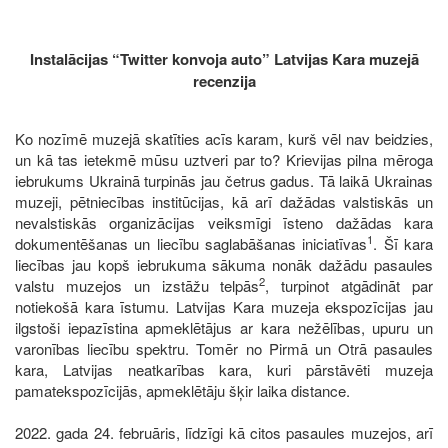
Instalācijas “Twitter konvoja auto” Latvijas Kara muzejā
recenzija
Ko nozīmē muzejā skatīties acīs karam, kurš vēl nav beidzies,
un kā tas ietekmē mūsu uztveri par to? Krievijas pilna mēroga
iebrukums Ukrainā turpinās jau četrus gadus. Tā laikā Ukrainas
muzeji, pētniecības institūcijas, kā arī dažādas valstiskās un
nevalstiskās organizācijas veiksmīgi īsteno dažādas kara
1
dokumentēšanas un liecību saglabāšanas iniciatīvas
. Šī kara
liecības jau kopš iebrukuma sākuma nonāk dažādu pasaules
2
valstu muzejos un izstāžu telpās
, turpinot atgādināt par
notiekošā kara īstumu. Latvijas Kara muzeja ekspozīcijas jau
ilgstoši iepazīstina apmeklētājus ar kara nežēlības, upuru un
varonības liecību spektru. Tomēr no Pirmā un Otrā pasaules
kara, Latvijas neatkarības kara, kuri pārstāvēti muzeja
pamatekspozīcijās, apmeklētāju šķir laika distance.
2022. gada 24. februāris, līdzīgi kā citos pasaules muzejos, arī