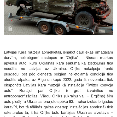
Latvijas Kara muzeja apmeklētāji, ienākot caur ēkas smagajām
durvīm, neizbēgami sastopas ar “Orļiku” – Nissan markas
apvidus auto, kurš Ukrainas kara sākumā kā ziedojums tika
nosūtīts no Latvijas uz Ukrainu. Orļiks nokalpoja frontē
pusgadu, bet pēc dienesta beigām nelietojamā kondīcijā tika
atsūtīts atpakaļ uz Rīgu un kopš 2022. gada 5. novembra tiek
eksponēts Latvijas Kara muzejā kā instalācija “Twitter konvoja
auto”. Runājot par Orļiku, ir grūti izvairīties no
antropomorfizācijas. Vārdu Orļiks (ukraiņu val. – Ērglēns) šim
auto piešķīra Ukrainas bruņoto spēku 93. mehanizētās brigādes
karavīri, bet tā tālākās gaitas (tostarp instalācijas aprakstā) tiek
raksturotas tā, it kā Orļiks būtu kārtējais Ukrainas aizstāvis –