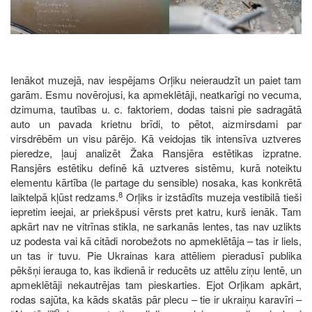
Ienākot muzejā, nav iespējams Orļiku neieraudzīt un paiet tam
garām. Esmu novērojusi, ka apmeklētāji, neatkarīgi no vecuma,
dzimuma, tautības u. c. faktoriem, dodas taisni pie sadragātā
auto un pavada krietnu brīdi, to pētot, aizmirsdami par
virsdrēbēm un visu pārējo. Kā veidojas tik intensīva uztveres
pieredze, ļauj analizēt Žaka Ransjēra estētikas izpratne.
Ransjērs estētiku definē kā uztveres sistēmu, kurā noteiktu
elementu kārtība (le partage du sensible) nosaka, kas konkrētā
8
laiktelpā kļūst redzams.
Orļiks ir izstādīts muzeja vestibilā tieši
iepretim ieejai, ar priekšpusi vērsts pret katru, kurš ienāk. Tam
apkārt nav ne vitrīnas stikla, ne sarkanās lentes, tas nav uzlikts
uz podesta vai kā citādi norobežots no apmeklētāja – tas ir liels,
un tas ir tuvu. Pie Ukrainas kara attēliem pieradusī publika
pēkšņi ierauga to, kas ikdienā ir reducēts uz attēlu ziņu lentē, un
apmeklētāji nekautrējas tam pieskarties. Ejot Orļikam apkārt,
rodas sajūta, ka kāds skatās pār plecu – tie ir ukraiņu karavīri –
9