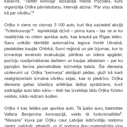
karavīrs. “Twitter konvoja” aizsācējs Reinis Pozņaks, kurš
organizēja Orļika pārvietošanu, intervijā atzina: “Par viņu stāsta
3
kā par cilvēku.”
Orļiks ir viens no vismaz 3 100 auto, kuri tika saziedoti akcijā
4
“Tviterkonvojs”
. Iepriekšējā dzīvē – pirms kara – tas ne ar ko
neatšķīrās no citiem apvidus auto, kas braukā pa Rīgas ielām.
Savu unikālo identitāti automašīna ieguva frontē Ukrainā,
piedaloties kaujās Ohtirkā, Sumi reģionā un pie Izjumas, kur to
izmantoja ievainoto evakuācijai, pārtikas un ūdens apgādei,
pozīciju nostiprināšanas darbiem un kaujas atbalstam – par ko
joprojām liecina piemetinātais ložmetēja balsts. Šie dienesta
uzdevumi uz Orļika “ķermeņa” atstājuši pēdas, gluži kā karš
neatgriezeniski izmaina cilvēku sejas, kas to piedzīvo. Orļika
dienesta gaitas izbeidza artilērijas lādiņa sprādziens, kurš
sadragāja auto labo sānu – tieši tas izveidoja tādu Orļika fizisko
veidolu, kādu redzam šodien.
Orļiks ir kas lielāks par apvidus auto. Tā īpašo auru, balstoties
5
Valtera Benjamina koncepcijā, veido tā funkcionalitāte
.
“Nissans” kļuva par Orļiku caur Latvijas iedzīvotāju nodomu
ziedot, palīdzēt, atbalstīt, un šī nodoma jēgu materializēja viņa