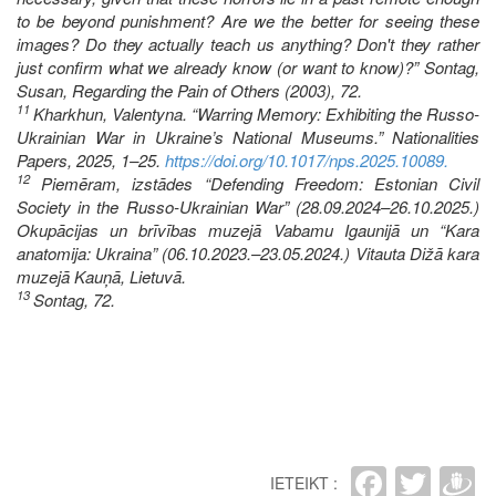
to be beyond punishment? Are we the better for seeing these
images? Do they actually teach us anything? Don't they rather
just confirm what we already know (or want to know)?” Sontag,
Susan, Regarding the Pain of Others (2003), 72.
11
Kharkhun, Valentyna. “Warring Memory: Exhibiting the Russo-
Ukrainian War in Ukraine’s National Museums.” Nationalities
Papers, 2025, 1–25.
https://doi.org/10.1017/nps.2025.10089.
12
Piemēram, izstādes “Defending Freedom: Estonian Civil
Society in the Russo-Ukrainian War” (28.09.2024–26.10.2025.)
Okupācijas un brīvības muzejā Vabamu Igaunijā un “Kara
anatomija: Ukraina” (06.10.2023.–23.05.2024.) Vitauta Dižā kara
muzejā Kauņā, Lietuvā.
13
Sontag, 72.
Faceb
Twit
D
IETEIKT :