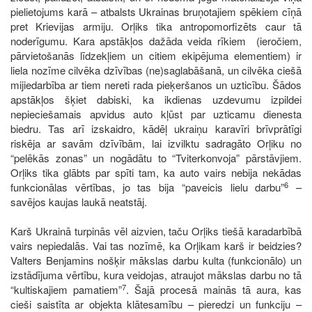
pielietojums karā – atbalsts Ukrainas bruņotajiem spēkiem cīņā
pret Krievijas armiju. Orļiks tika antropomorfizēts caur tā
noderīgumu. Kara apstākļos dažāda veida rīkiem (ieročiem,
pārvietošanās līdzekļiem un citiem ekipējuma elementiem) ir
liela nozīme cilvēka dzīvības (ne)saglabāšanā, un cilvēka ciešā
mijiedarbība ar tiem nereti rada pieķeršanos un uzticību. Šādos
apstākļos šķiet dabiski, ka ikdienas uzdevumu izpildei
nepieciešamais apvidus auto kļūst par uzticamu dienesta
biedru. Tas arī izskaidro, kādēļ ukraiņu karavīri brīvprātīgi
riskēja ar savām dzīvībām, lai izvilktu sadragāto Orļiku no
“pelēkās zonas” un nogādātu to “Tviterkonvoja” pārstāvjiem.
Orļiks tika glābts par spīti tam, ka auto vairs nebija nekādas
6
funkcionālas vērtības, jo tas bija “paveicis lielu darbu”
–
savējos kaujas laukā neatstāj.
Karš Ukrainā turpinās vēl aizvien, taču Orļiks tiešā karadarbībā
vairs nepiedalās. Vai tas nozīmē, ka Orļikam karš ir beidzies?
Valters Benjamins nošķir mākslas darbu kulta (funkcionālo) un
izstādījuma vērtību, kura veidojas, atraujot mākslas darbu no tā
7
“kultiskajiem pamatiem”
. Šajā procesā mainās tā aura, kas
cieši saistīta ar objekta klātesamību – pieredzi un funkciju –