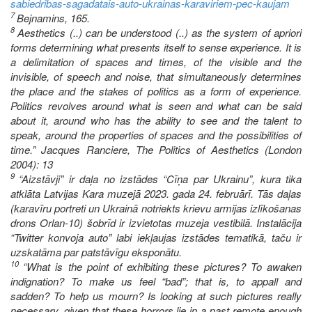
sabiedribas-sagadatais-auto-ukrainas-karaviriem-pec-kaujam
7
Bejnamins, 165.
8
Aesthetics (..) can be understood (..) as the system of apriori
forms determining what presents itself to sense experience. It is
a delimitation of spaces and times, of the visible and the
invisible, of speech and noise, that simultaneously determines
the place and the stakes of politics as a form of experience.
Politics revolves around what is seen and what can be said
about it, around who has the ability to see and the talent to
speak, around the properties of spaces and the possibilities of
time.” Jacques Ranciere, The Politics of Aesthetics (London
2004): 13
9
“Aizstāvji” ir daļa no izstādes “Cīņa par Ukrainu”, kura tika
atklāta Latvijas Kara muzejā 2023. gada 24. februārī. Tās daļas
(karavīru portreti un Ukrainā notriekts krievu armijas izlīkošanas
drons Orlan-10) šobrīd ir izvietotas muzeja vestibilā. Instalācija
“Twitter konvoja auto” labi iekļaujas izstādes tematikā, taču ir
uzskatāma par patstāvīgu eksponātu.
10
“What is the point of exhibiting these pictures? To awaken
indignation? To make us feel “bad”; that is, to appall and
sadden? To help us mourn? Is looking at such pictures really
necessary, given that these horrors lie in a past remote enough