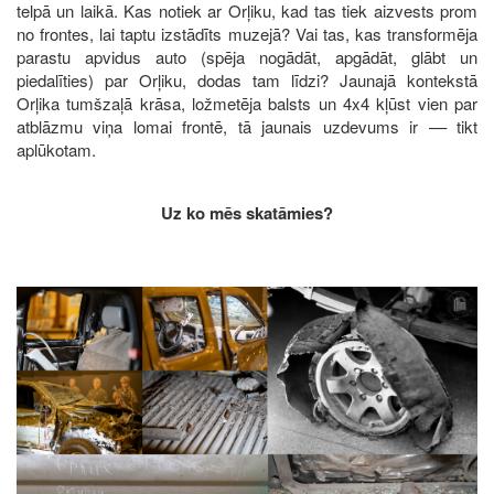
telpā un laikā. Kas notiek ar Orļiku, kad tas tiek aizvests prom
no frontes, lai taptu izstādīts muzejā? Vai tas, kas transformēja
parastu apvidus auto (spēja nogādāt, apgādāt, glābt un
piedalīties) par Orļiku, dodas tam līdzi? Jaunajā kontekstā
Orļika tumšzaļā krāsa, ložmetēja balsts un 4x4 kļūst vien par
atblāzmu viņa lomai frontē, tā jaunais uzdevums ir –– tikt
aplūkotam.
Uz ko mēs skatāmies?
Image