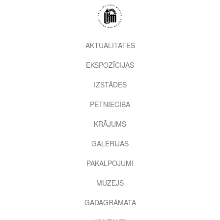
Pārlekt
uz
galveno
saturu
2nd
AKTUALITĀTES
level
EKSPOZĪCIJAS
menu
IZSTĀDES
PĒTNIECĪBA
KRĀJUMS
GALERIJAS
PAKALPOJUMI
MUZEJS
GADAGRĀMATA