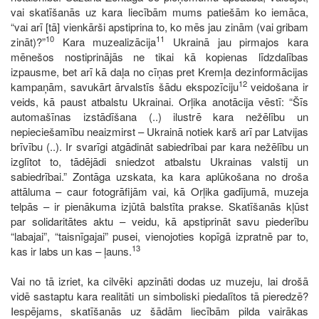
vai skatīšanās uz kara liecībām mums patiešām ko iemāca,
“vai arī [tā] vienkārši apstiprina to, ko mēs jau zinām (vai gribam
10
11
zināt)?”
Kara muzealizācija
Ukrainā jau pirmajos kara
mēnešos nostiprinājās ne tikai kā kopienas līdzdalības
izpausme, bet arī kā daļa no cīņas pret Kremļa dezinformācijas
12
kampaņām, savukārt ārvalstīs šādu ekspozīciju
veidošana ir
veids, kā paust atbalstu Ukrainai. Orļika anotācija vēstī: “Šīs
automašīnas izstādīšana (..) ilustrē kara nežēlību un
nepieciešamību neaizmirst – Ukrainā notiek karš arī par Latvijas
brīvību (..). Ir svarīgi atgādināt sabiedrībai par kara nežēlību un
izglītot to, tādējādi sniedzot atbalstu Ukrainas valstij un
sabiedrībai.” Zontāga uzskata, ka kara aplūkošana no droša
attāluma – caur fotogrāfijām vai, kā Orļika gadījumā, muzeja
telpās – ir pienākuma izjūtā balstīta prakse. Skatīšanās kļūst
par solidaritātes aktu – veidu, kā apstiprināt savu piederību
“labajai”, “taisnīgajai” pusei, vienojoties kopīgā izpratnē par to,
13
kas ir labs un kas – ļauns.
Vai no tā izriet, ka cilvēki apzināti dodas uz muzeju, lai drošā
vidē sastaptu kara realitāti un simboliski piedalītos tā pieredzē?
Iespējams, skatīšanās uz šādām liecībām pilda vairākas