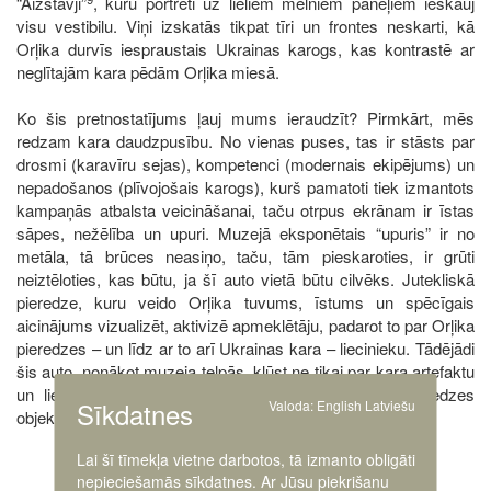
“Aizstāvji”
, kuru portreti uz lieliem melniem paneļiem ieskauj
visu vestibilu. Viņi izskatās tikpat tīri un frontes neskarti, kā
Orļika durvīs iespraustais Ukrainas karogs, kas kontrastē ar
neglītajām kara pēdām Orļika miesā.
Ko šis pretnostatījums ļauj mums ieraudzīt? Pirmkārt, mēs
redzam kara daudzpusību. No vienas puses, tas ir stāsts par
drosmi (karavīru sejas), kompetenci (modernais ekipējums) un
nepadošanos (plīvojošais karogs), kurš pamatoti tiek izmantots
kampaņās atbalsta veicināšanai, taču otrpus ekrānam ir īstas
sāpes, nežēlība un upuri. Muzejā eksponētais “upuris” ir no
metāla, tā brūces neasiņo, taču, tām pieskaroties, ir grūti
neiztēloties, kas būtu, ja šī auto vietā būtu cilvēks. Jutekliskā
pieredze, kuru veido Orļika tuvums, īstums un spēcīgais
aicinājums vizualizēt, aktivizē apmeklētāju, padarot to par Orļika
pieredzes – un līdz ar to arī Ukrainas kara – liecinieku. Tādējādi
šis auto, nonākot muzeja telpās, kļūst ne tikai par kara artefaktu
un lietisku vēstures avotu, bet arī par estētiskas pieredzes
Sīkdatnes
Valoda:
English
Latviešu
objektu.
Lai šī tīmekļa vietne darbotos, tā izmanto obligāti
Kādēļ mēs uz to skatāmies?
nepieciešamās sīkdatnes. Ar Jūsu piekrišanu