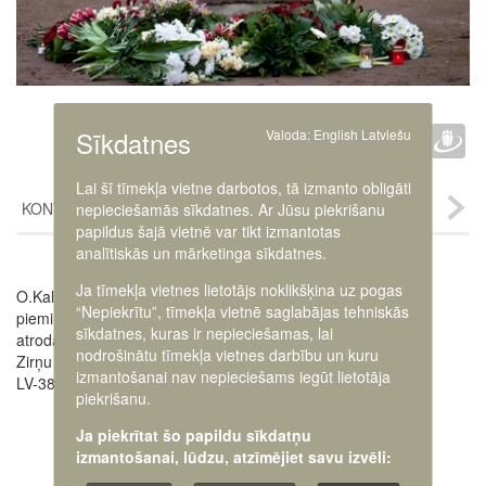
Faceb
Twit
D
Sīkdatnes
Valoda:
English
Latviešu
IETEIKT :
Lai šī tīmekļa vietne darbotos, tā izmanto obligāti
KONTAKTI
nepieciešamās sīkdatnes. Ar Jūsu piekrišanu
papildus šajā vietnē var tikt izmantotas
analītiskās un mārketinga sīkdatnes.
Image
Ja tīmekļa vietnes lietotājs noklikšķina uz pogas
O.Kalpaka muzejs un
“Nepiekrītu”, tīmekļa vietnē saglabājas tehniskās
piemiņas vieta „Airītes”
sīkdatnes, kuras ir nepieciešamas, lai
atrodas Saldus novada
nodrošinātu tīmekļa vietnes darbību un kuru
Zirņu pagasta „Airītēs",
izmantošanai nav nepieciešams iegūt lietotāja
LV-3853
piekrišanu.
Ja piekrītat šo papildu sīkdatņu
izmantošanai, lūdzu, atzīmējiet savu izvēli: