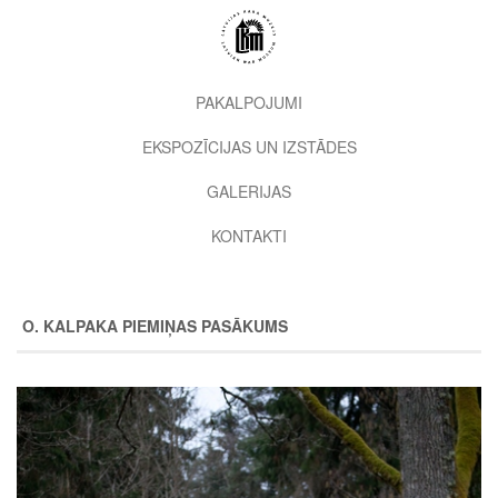
Pārlekt
uz
galveno
saturu
2nd
PAKALPOJUMI
level
EKSPOZĪCIJAS UN IZSTĀDES
menu
GALERIJAS
KONTAKTI
O. KALPAKA PIEMIŅAS PASĀKUMS
Image
Image
Image
Image
Image
Image
Image
Image
Image