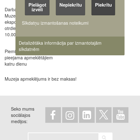
Pielāgot
Nepiekrītu
Piekrītu
izvēli
Darba laiki:
Informatīvais tālrunis:
Muzeja iekštelpu
+371 22017465
ekspozīcija atvērta no
Sīkdatņu izmantošanas noteikumi
E-pasts:
otrdienas līdz svētdienai
airites[at]karamuzejs.lv
10.00 - 17.00
Detalizētāka informācija par izmantotajām
sīkdatnēm
Piemiņas vieta un teritorija
pieejama apmeklētājiem
katru dienu
Muzeja apmeklējums ir bez maksas!
Seko mums
sociālajos
medijos
Meklēt