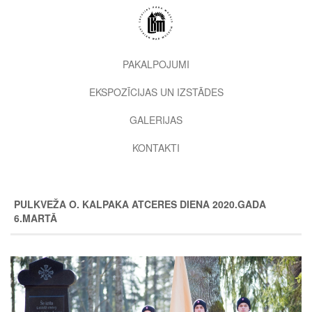
Pārlekt
uz
galveno
saturu
2nd
PAKALPOJUMI
level
EKSPOZĪCIJAS UN IZSTĀDES
menu
GALERIJAS
KONTAKTI
PULKVEŽA O. KALPAKA ATCERES DIENA 2020.GADA
6.MARTĀ
Image
Image
Image
Image
Image
Image
Image
Image
Image
Image
Image
Image
Image
Image
Image
Image
Image
Image
Image
Image
Image
Image
Image
Image