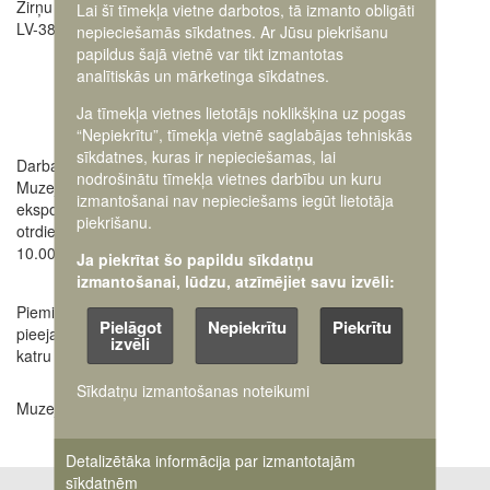
Zirņu pagasta „Airītēs",
Lai šī tīmekļa vietne darbotos, tā izmanto obligāti
LV-3853
nepieciešamās sīkdatnes. Ar Jūsu piekrišanu
papildus šajā vietnē var tikt izmantotas
analītiskās un mārketinga sīkdatnes.
Ja tīmekļa vietnes lietotājs noklikšķina uz pogas
“Nepiekrītu”, tīmekļa vietnē saglabājas tehniskās
sīkdatnes, kuras ir nepieciešamas, lai
Darba laiki:
Informatīvais tālrunis:
nodrošinātu tīmekļa vietnes darbību un kuru
Muzeja iekštelpu
+371 22017465
izmantošanai nav nepieciešams iegūt lietotāja
ekspozīcija atvērta no
piekrišanu.
E-pasts:
otrdienas līdz svētdienai
airites[at]karamuzejs.lv
10.00 - 17.00
Ja piekrītat šo papildu sīkdatņu
izmantošanai, lūdzu, atzīmējiet savu izvēli:
Piemiņas vieta un teritorija
Pielāgot
Nepiekrītu
Piekrītu
pieejama apmeklētājiem
izvēli
katru dienu
Sīkdatņu izmantošanas noteikumi
Muzeja apmeklējums ir bez maksas!
Detalizētāka informācija par izmantotajām
sīkdatnēm