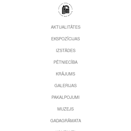
Pārlekt
uz
galveno
saturu
2nd
AKTUALITĀTES
level
EKSPOZĪCIJAS
menu
IZSTĀDES
PĒTNIECĪBA
KRĀJUMS
GALERIJAS
PAKALPOJUMI
MUZEJS
GADAGRĀMATA