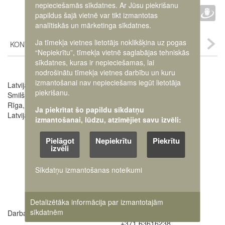
Faceb
Twit
D
nepieciešamās sīkdatnes. Ar Jūsu piekrišanu
IETEIKT :
papildus šajā vietnē var tikt izmantotas
analītiskās un mārketinga sīkdatnes.
Ja tīmekļa vietnes lietotājs noklikšķina uz pogas
KONTAKTI
“Nepiekrītu”, tīmekļa vietnē saglabājas tehniskās
sīkdatnes, kuras ir nepieciešamas, lai
nodrošinātu tīmekļa vietnes darbību un kuru
izmantošanai nav nepieciešams iegūt lietotāja
Latvijas Kara muzejs
Image
piekrišanu.
Smilšu iela 20
Rīga, LV-1050,
Ja piekrītat šo papildu sīkdatņu
Latvija
izmantošanai, lūdzu, atzīmējiet savu izvēli:
Pielāgot
Nepiekrītu
Piekrītu
izvēli
Sīkdatņu izmantošanas noteikumi
Detalizētāka informācija par izmantotajām
sīkdatnēm
Darba laiki:
Muzeja administrācija
+371 63616238