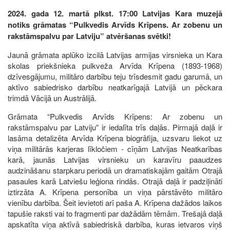
2024. gada 12. martā plkst. 17:00 Latvijas Kara muzejā
notiks grāmatas “Pulkvedis Arvīds Krīpens. Ar zobenu un
rakstāmspalvu par Latviju” atvēršanas svētki!
Jaunā grāmata aplūko izcilā Latvijas armijas virsnieka un Kara
skolas priekšnieka pulkveža Arvīda Krīpena (1893-1968)
dzīvesgājumu, militāro darbību teju trīsdesmit gadu garumā, un
aktīvo sabiedrisko darbību neatkarīgajā Latvijā un pēckara
trimdā Vācijā un Austrālijā.
Grāmata “Pulkvedis Arvīds Krīpens: Ar zobenu un
rakstāmspalvu par Latviju” ir iedalīta trīs daļās. Pirmajā daļā ir
lasāma detalizēta Arvīda Krīpena biogrāfija, uzsvaru liekot uz
viņa militārās karjeras līkločiem - cīņām Latvijas Neatkarības
karā, jaunās Latvijas virsnieku un karavīru paaudzes
audzināšanu starpkaru periodā un dramatiskajām gaitām Otrajā
pasaules karā Latviešu leģiona rindās. Otrajā daļā ir padziļināti
iztirzāta A. Krīpena personība un viņa pārstāvēto militāro
vienību darbība. Šeit ievietoti arī paša A. Krīpena dažādos laikos
tapušie raksti vai to fragmenti par dažādām tēmām. Trešajā daļā
apskatīta viņa aktīvā sabiedriskā darbība, kuras ietvaros viņš