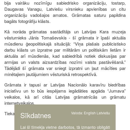
bija vairāku nozīmīgu sabiedrisko organizāciju, tostarp,
Daugavas Vanagu, Latviešu virsnieku apvienības un citu
organizāciju vadošajos amatos. Grāmatas saturu papildina
bagāts fotogrāfiju klāsts.
Kā norāda grāmatas sastādītājs un Latvijas Kara muzeja
vēsturnieks Jānis Tomaševskis - šī grāmata ir īpaši aktuāla
mūsdienu ģeopolitiskajā situācijā: “Viņa plašais publicistisko
darbu klāsts un izpratne par militārām un politiskām lietām ir
aktuāla arī mūsdienās, kad sabiedrībā notiek diskusijas par
armijas un valsts aizsardzības nozīmi valsts pastāvēšanā.”
Tādējādi šī grāmata var sniegt izpratni un ļaut mācīties par
minētajiem jautājumiem vēsturiskā retrospektīvā.
Grāmata ir tapusi ar Latvijas Nacionālo karavīru biedrības
iniciatīvu un to būs iespējams iegādāties apgāda “Jumava”
veikalos, kā arī citās Latvijas grāmatnīcās un grāmatu
internetveikalos.
Sīkdatnes
Valoda:
English
Latviešu
Tiekamies Latvijas Kara muzejā!
Lai šī tīmekļa vietne darbotos, tā izmanto obligāti