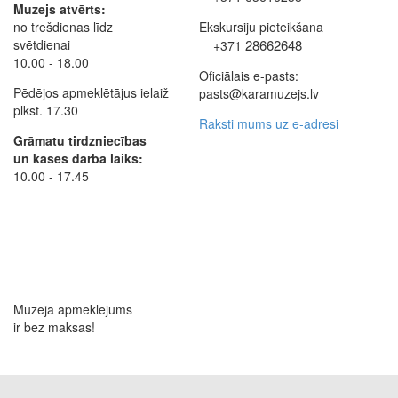
Muzejs atvērts:
no trešdienas līdz
Ekskursiju pieteikšana
svētdienai
28662648
+371
10.00 - 18.00
Oficiālais e-pasts:
Pēdējos apmeklētājus ielaiž
pasts@karamuzejs.lv
plkst. 17.30
Raksti mums uz e-adresi
Grāmatu tirdzniecības
un kases darba laiks:
10.00 - 17.45
Muzeja apmeklējums
ir bez maksas!