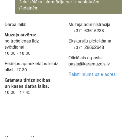
Detalizētāka informācija par izmantotajām
sīkdatnēm
Darba laiki:
Muzeja administrācija
+371 63616238
Muzejs atvērts:
no trešdienas līdz
Ekskursiju pieteikšana
svētdienai
28662648
+371
10.00 - 18.00
Oficiālais e-pasts:
Pēdējos apmeklētājus ielaiž
pasts@karamuzejs.lv
plkst. 17.30
Raksti mums uz e-adresi
Grāmatu tirdzniecības
un kases darba laiks:
10.00 - 17.45