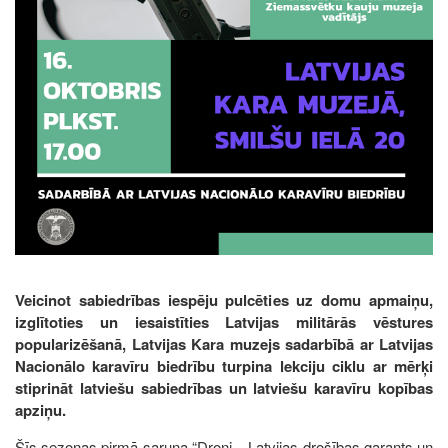
Veicinot sabiedrības iespēju pulcēties uz domu apmaiņu,
izglītoties un iesaistīties Latvijas militārās vēstures
popularizēšanā, Latvijas Kara muzejs sadarbībā ar Latvijas
Nacionālo karavīru biedrību turpina lekciju ciklu ar mērķi
stiprināt latviešu sabiedrības un latviešu karavīru kopības
apziņu.
Šīs sezonas pirmā saruna “Droni – Latvijas drošības garants un