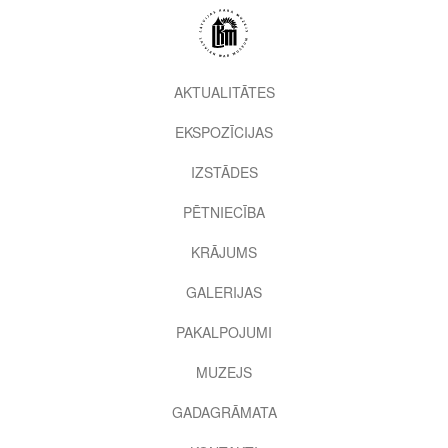
Pārlekt
uz
galveno
saturu
2nd
AKTUALITĀTES
level
EKSPOZĪCIJAS
menu
IZSTĀDES
PĒTNIECĪBA
KRĀJUMS
GALERIJAS
PAKALPOJUMI
MUZEJS
GADAGRĀMATA