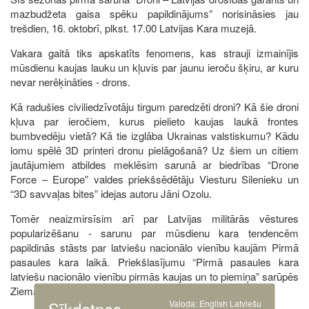
mazbudžeta gaisa spēku papildinājums” norisināsies jau
trešdien, 16. oktobrī, plkst. 17.00 Latvijas Kara muzejā.
Vakara gaitā tiks apskatīts fenomens, kas strauji izmainījis
mūsdienu kaujas lauku un kļuvis par jaunu ieroču šķiru, ar kuru
nevar nerēķināties - drons.
Kā radušies civiliedzīvotāju tirgum paredzēti droni? Kā šie droni
kļuva par ieročiem, kurus pielieto kaujas laukā frontes
bumbvedēju vietā? Kā tie izglāba Ukrainas valstiskumu? Kādu
lomu spēlē 3D printeri dronu pielāgošanā? Uz šiem un citiem
jautājumiem atbildes meklēsim sarunā ar biedrības “Drone
Force – Europe” valdes priekšsēdētāju Viesturu Silenieku un
“3D savvaļas bites” idejas autoru Jāni Ozolu.
Tomēr neaizmirsīsim arī par Latvijas militārās vēstures
popularizēšanu - sarunu par mūsdienu kara tendencēm
papildinās stāsts par latviešu nacionālo vienību kaujām Pirmā
pasaules kara laikā. Priekšlasījumu “Pirmā pasaules kara
latviešu nacionālo vienību pirmās kaujas un to piemiņa” sarūpēs
Ziemassvētku kauju muzeja vadītājs Dagnis Dedumietis.
Sīkdatnes
Valoda:
English
Latviešu