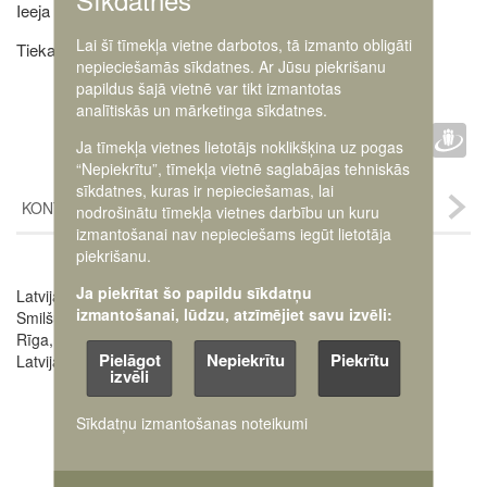
Ieeja pasākumā ir bez maksas.
Lai šī tīmekļa vietne darbotos, tā izmanto obligāti
Tiekamies Latvijas Kara muzejā - būs interesanti!
nepieciešamās sīkdatnes. Ar Jūsu piekrišanu
papildus šajā vietnē var tikt izmantotas
analītiskās un mārketinga sīkdatnes.
Faceb
Twit
D
IETEIKT :
Ja tīmekļa vietnes lietotājs noklikšķina uz pogas
“Nepiekrītu”, tīmekļa vietnē saglabājas tehniskās
sīkdatnes, kuras ir nepieciešamas, lai
KONTAKTI
nodrošinātu tīmekļa vietnes darbību un kuru
izmantošanai nav nepieciešams iegūt lietotāja
piekrišanu.
Ja piekrītat šo papildu sīkdatņu
Latvijas Kara muzejs
Image
izmantošanai, lūdzu, atzīmējiet savu izvēli:
Smilšu iela 20
Rīga, LV-1050,
Pielāgot
Nepiekrītu
Piekrītu
Latvija
izvēli
Sīkdatņu izmantošanas noteikumi