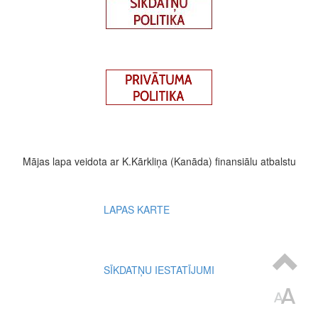
Mājas lapa veidota ar K.Kārkliņa (Kanāda) finansiālu atbalstu
Footer
LAPAS KARTE
menu
SĪKDATŅU IESTATĪJUMI