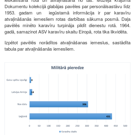
Dokumentu kolekcijā glabājas pavēles par personālsastāvu līdz
1953. gadam un iegūstamā informācija ir par karavīru
atvaļināšanās iemesliem rotas darbības sākuma posmā. Daļa
pavēlēs minēto karavīru turpināja pildīt dienestu rotā. 1964.
gadā, samazinot ASV karavīru skaitu Eiropā, rota tika likvidēta.
Izpētot pavēlēs norādītos atvaļināšanas iemeslus, sastādīta
tabula par atvaļināšanās iemesliem.
Image