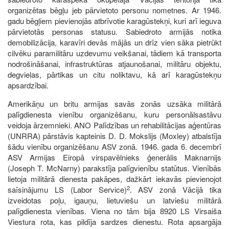
organizētas bēgļu jeb pārvietoto personu nometnes. Ar 1946.
gadu bēgļiem pievienojās atbrīvotie karagūstekņi, kuri arī ieguva
pārvietotās personas statusu. Sabiedroto armijās notika
demobilizācija, karavīri devās mājās un drīz vien sāka pietrūkt
cilvēku paramilitāru uzdevumu veikšanai, tādiem kā transporta
nodrošināšanai, infrastruktūras atjaunošanai, militāru objektu,
degvielas, pārtikas un citu noliktavu, kā arī karagūstekņu
apsardzībai.
Amerikāņu un britu armijas savās zonās uzsāka militārā
palīgdienesta vienību organizēšanu, kuru personālsastāvu
veidoja ārzemnieki. ANO Palīdzības un rehabilitācijas aģentūras
(UNRRA) pārstāvis kapteinis D. D. Mokslijs (Moxley) atbalstīja
šādu vienību organizēšanu ASV zonā. 1946. gada 6. decembrī
ASV Armijas Eiropā virspavēlnieks ģenerālis Maknarnijs
(Joseph T. McNarny) parakstīja palīgvienību statūtus. Vienībās
lietoja militārā dienesta pakāpes, dažkārt iekavās pievienojot
2
saīsinājumu LS (Labor Service)
. ASV zonā Vācijā tika
izveidotas poļu, igauņu, lietuviešu un latviešu militārā
palīgdienesta vienības. Viena no tām bija 8920 LS Virsaiša
Viestura rota, kas pildīja sardzes dienestu. Rota apsargāja