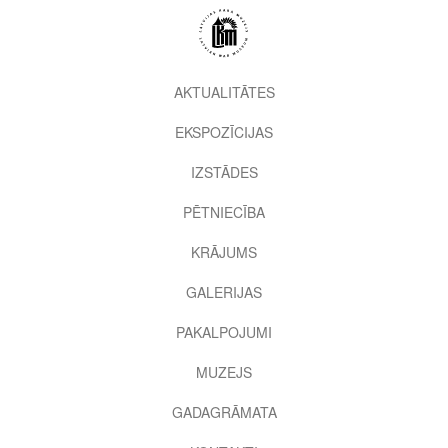
Pārlekt
uz
galveno
saturu
2nd
AKTUALITĀTES
level
EKSPOZĪCIJAS
menu
IZSTĀDES
PĒTNIECĪBA
KRĀJUMS
GALERIJAS
PAKALPOJUMI
MUZEJS
GADAGRĀMATA