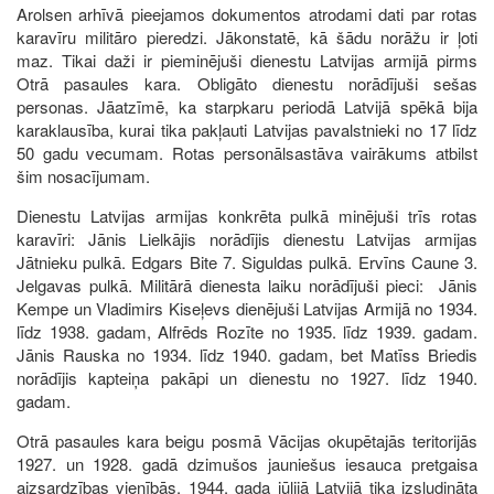
Arolsen arhīvā pieejamos dokumentos atrodami dati par rotas
karavīru militāro pieredzi. Jākonstatē, kā šādu norāžu ir ļoti
maz. Tikai daži ir pieminējuši dienestu Latvijas armijā pirms
Otrā pasaules kara. Obligāto dienestu norādījuši sešas
personas. Jāatzīmē, ka starpkaru periodā Latvijā spēkā bija
karaklausība, kurai tika pakļauti Latvijas pavalstnieki no 17 līdz
50 gadu vecumam. Rotas personālsastāva vairākums atbilst
šim nosacījumam.
Dienestu Latvijas armijas konkrēta pulkā minējuši trīs rotas
karavīri: Jānis Lielkājis norādījis dienestu Latvijas armijas
Jātnieku pulkā. Edgars Bite 7. Siguldas pulkā. Ervīns Caune 3.
Jelgavas pulkā. Militārā dienesta laiku norādījuši pieci: Jānis
Kempe un Vladimirs Kiseļevs dienējuši Latvijas Armijā no 1934.
līdz 1938. gadam, Alfrēds Rozīte no 1935. līdz 1939. gadam.
Jānis Rauska no 1934. līdz 1940. gadam, bet Matīss Briedis
norādījis kapteiņa pakāpi un dienestu no 1927. līdz 1940.
gadam.
Otrā pasaules kara beigu posmā Vācijas okupētajās teritorijās
1927. un 1928. gadā dzimušos jauniešus iesauca pretgaisa
aizsardzības vienībās. 1944. gada jūlijā Latvijā tika izsludināta