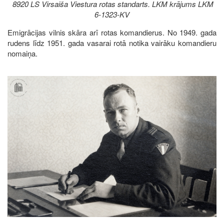
8920 LS Virsaiša Viestura rotas standarts. LKM krājums LKM
6-1323-KV
Emigrācijas vilnis skāra arī rotas komandierus. No 1949. gada
rudens līdz 1951. gada vasarai rotā notika vairāku komandieru
nomaiņa.
Image