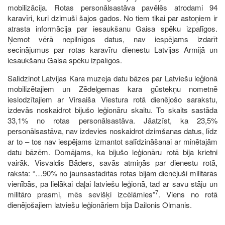
mobilizācija. Rotas personālsastāva pavēlēs atrodami 94
karavīri, kuri dzimuši šajos gados. No tiem tikai par astoņiem ir
atrasta informācija par iesaukšanu Gaisa spēku izpalīgos.
Ņemot vērā nepilnīgos datus, nav iespējams izdarīt
secinājumus par rotas karavīru dienestu Latvijas Armijā un
iesaukšanu Gaisa spēku izpalīgos.
Salīdzinot Latvijas Kara muzeja datu bāzes par Latviešu leģionā
mobilizētajiem un Zēdelgemas kara gūstekņu nometnē
ieslodzītajiem ar Virsaiša Viestura rotā dienējošo sarakstu,
izdevās noskaidrot bijušo leģionāru skaitu. To skaits sastāda
33,1% no rotas personālsastāva. Jāatzīst, ka 23,5%
personālsastāva, nav izdevies noskaidrot dzimšanas datus, līdz
ar to – tos nav iespējams izmantot salīdzināšanai ar minētajām
datu bāzēm. Domājams, ka bijušo leģionāru rotā bija krietni
vairāk. Visvaldis Bāders, savās atmiņās par dienestu rotā,
raksta: “…90% no jaunsastādītās rotas bijām dienējuši militārās
vienībās, pa lielākai daļai latviešu leģionā, tad ar savu stāju un
7
militāro prasmi, mēs sevišķi izcēlāmies”
. Viens no rotā
dienējošajiem latviešu leģionāriem bija Dailonis Olmanis.