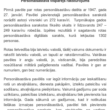
Personālsastāva vispārējs raksturojums
Pirmā pavēle par rotas personālsastāvu datēta ar 1947. gada
27. janvāri. Pavēlei pievienotajā personālsastāva sarakstā
norādīti astoņi virsnieki un 272 karavīri. Turpmākajos gados
personālsastāva sarakstos fiksēto skaits ir līdzsvarots 247 –
249 karavīru robežās. Izpētes rezultātā ir sagatavots rotas
personālsastāva digitālais sarakts, kurā iekļautas 1302
personas.
Rotas lietvedība bija latviešu valodā, tādēļ vairums dokumentu ir
rakstīti latviešu valodā, un tapuši ar rakstāmmašīnu. Vairākas
pavēles ir angļu valodā, jo, visticamāk, bija paredzētas
nosūtīšanai militārā palīgdienesta vadībai. Pavēles ir gan ar
numuriem, gan bez numerācijas.
Personālsastāva pavēlēs var iegūt informāciju par ieskaitīšanu
rotā un atvaļināšanu, dienesta pakāpēm, izteiktu pateicību vai
sodīšanu, atvaļinājuma piešķiršanu. Vairumā gadījumu par soda
uzlikšanu, pateicības izteikšanu, atvaļināšanu tiek pievienota īsa
informācija. Gada sākumā un gadījumos, kad ir notikušas
lielākas izmaiņas personālsastāvā, pavēlei tiek pievienots
personālsastāva saraksts, kas strukturēts pa vadiem.