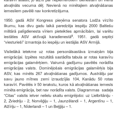
atvaļināts vecuma dēļ. Nevienā no minētajiem atvaļināšanas
iemesliem pavēlē nav konkretizējuma.
1950. gadā ASV Kongress pieņēma senatora Lodža virzīto
likumu, kas divu gadu laikā paredzēja iespēju 2000 Baltiešu
militārā palīgdienesta vīriem pieteikties apmācībām, lai varētu
8
iestāties ASV aktīvajā karadienestā
. 1951. gadā septiņi
“viesturieši” izmantoja šo iespēju un iestājās ASV Armijā.
Vislielākā ietekme uz rotas personālsastāva izmaiņām bija
emigrācijai. Izpētes rezultātā sastādīta tabula ar rotas karavīru
emigrācijas galamērķiem. Vairumā gadījumu pavēlēs norādīta
emigrācijas valsts. Dominējošais emigrācijas galamērķis bija
ASV, kas minēts 267 atvaļināšanas gadījumos. Austrāliju par
savu jauno mītnes zemi izraudzījās 104, Kanādu 50 rotas
karavīri. Pavēlēs ir 50 ierakstu, kuros kā atvaļināšanas iemesls
minēta emigrācija, bet nav norādīta valsts. Diagrammas sadaļa
“Citas” valstis ietver nelielu skaitu emigrējošo: uz Lielbritāniju -
2, Zviedriju - 2, Norvēģiju – 1, Jaunzēlandi – 1, Argentīnu – 1,
Alžīriju – 1, Nīderlandi – 1 un Beļģiju – 1.