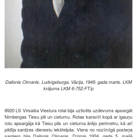
Dailonis Olmanis. Ludvigsburga, Vācija, 1949. gada marts. LKM
krājums LKM 6-752-FT/p
8920 LS Virsaiša Viestura rotai bija uzticēts uzdevums apsargāt
Nirnbergas Tiesu pili un cietumu. Rotas karavīri kopā ar igauņu
rotu apsargāja kā Tiesu pils un cietuma ārējo perimetru, kā arī
pildīja sardzes dienestu iekštelpās. Viens no nozīmīgā posteņa
sargiem bija Dailonis Olmanis. Dzimis 1924. gada 5. maijā