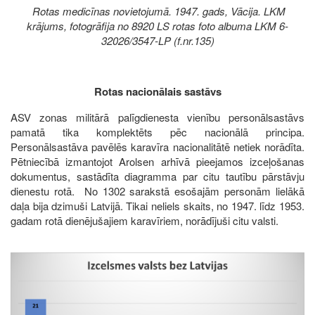
Rotas medicīnas novietojumā. 1947. gads, Vācija. LKM
krājums, fotogrāfija no 8920 LS rotas foto albuma LKM 6-
32026/3547-LP (f.nr.135)
Rotas nacionālais sastāvs
ASV zonas militārā palīgdienesta vienību personālsastāvs
pamatā tika komplektēts pēc nacionālā principa.
Personālsastāva pavēlēs karavīra nacionalitātē netiek norādīta.
Pētniecībā izmantojot Arolsen arhīvā pieejamos izceļošanas
dokumentus, sastādīta diagramma par citu tautību pārstāvju
dienestu rotā. No 1302 sarakstā esošajām personām lielākā
daļa bija dzimuši Latvijā. Tikai neliels skaits, no 1947. līdz 1953.
gadam rotā dienējušajiem karavīriem, norādījuši citu valsti.
Image