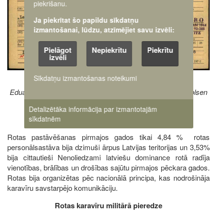
piekrišanu.
Ja piekrītat šo papildu sīkdatņu
izmantošanai, lūdzu, atzīmējiet savu izvēli:
Pielāgot
Nepiekrītu
Piekrītu
izvēli
Sīkdatņu izmantošanas noteikumi
Eduarda Soles izceļošanas kartīte. Vācija, 1948. gads. Arolsen
arhīvs
Detalizētāka informācija par izmantotajām
sīkdatnēm
Rotas pastāvēšanas pirmajos gados tikai 4,84 % rotas
personālsastāva bija dzimuši ārpus Latvijas teritorijas un 3,53%
bija cittautieši Nenoliedzami latviešu dominance rotā radīja
vienotības, brālības un drošības sajūtu pirmajos pēckara gados.
Rotas bija organizētas pēc nacionālā principa, kas nodrošināja
karavīru savstarpējo komunikāciju.
Rotas karavīru militārā pieredze