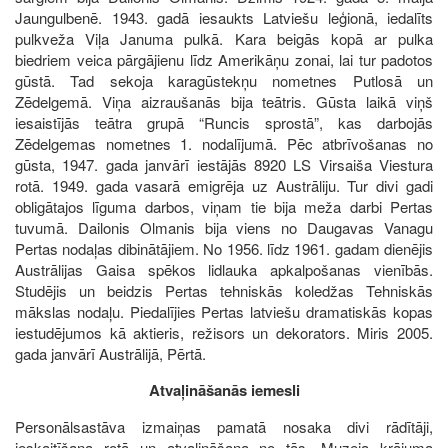
Jaungulbenē. 1943. gadā iesaukts Latviešu leģionā, iedalīts
pulkveža Viļa Januma pulkā. Kara beigās kopā ar pulka
biedriem veica pārgājienu līdz Amerikāņu zonai, lai tur padotos
gūstā. Tad sekoja karagūstekņu nometnes Putlosā un
Zēdelgemā. Viņa aizraušanās bija teātris. Gūsta laikā viņš
iesaistījās teātra grupā “Runcis sprostā”, kas darbojās
Zēdelgemas nometnes 1. nodalījumā. Pēc atbrīvošanas no
gūsta, 1947. gada janvārī iestājās 8920 LS Virsaiša Viestura
rotā. 1949. gada vasarā emigrēja uz Austrāliju. Tur divi gadi
obligātajos līguma darbos, viņam tie bija meža darbi Pertas
tuvumā. Dailonis Olmanis bija viens no Daugavas Vanagu
Pertas nodaļas dibinātājiem. No 1956. līdz 1961. gadam dienējis
Austrālijas Gaisa spēkos lidlauka apkalpošanas vienībās.
Studējis un beidzis Pertas tehniskās koledžas Tehniskās
mākslas nodaļu. Piedalījies Pertas latviešu dramatiskās kopas
iestudējumos kā aktieris, režisors un dekorators. Miris 2005.
gada janvārī Austrālijā, Pērtā.
Atvaļināšanās iemesli
Personālsastāva izmaiņas pamatā nosaka divi rādītāji,
ieskaitīšana rotā un atvaļināšana no tās. Muzeja krājuma