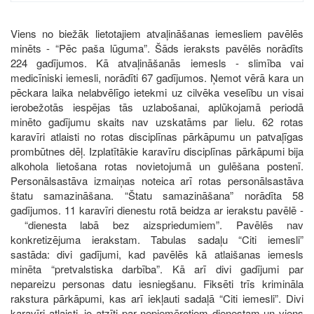
Viens no biežāk lietotajiem atvaļināšanas iemesliem pavēlēs
minēts - “Pēc paša lūguma”. Šāds ieraksts pavēlēs norādīts
224 gadījumos. Kā atvaļināšanās iemesls - slimība vai
medicīniski iemesli, norādīti 67 gadījumos. Ņemot vērā kara un
pēckara laika nelabvēlīgo ietekmi uz cilvēka veselību un visai
ierobežotās iespējas tās uzlabošanai, aplūkojamā periodā
minēto gadījumu skaits nav uzskatāms par lielu. 62 rotas
karavīri atlaisti no rotas disciplīnas pārkāpumu un patvaļīgas
prombūtnes dēļ. Izplatītākie karavīru disciplīnas pārkāpumi bija
alkohola lietošana rotas novietojumā un gulēšana postenī.
Personālsastāva izmaiņas noteica arī rotas personālsastāva
štatu samazināšana. “Štatu samazināšana” norādīta 58
gadījumos. 11 karavīri dienestu rotā beidza ar ierakstu pavēlē -
“dienesta labā bez aizspriedumiem”. Pavēlēs nav
konkretizējuma ierakstam. Tabulas sadaļu “Citi iemesli”
sastāda: divi gadījumi, kad pavēlēs kā atlaišanas iemesls
minēta “pretvalstiska darbība”. Kā arī divi gadījumi par
nepareizu personas datu iesniegšanu. Fiksēti trīs krimināla
rakstura pārkāpumi, kas arī iekļauti sadaļā “Citi iemesli”. Divi
karavīri atlaisti, jo atzīti par nepiemērotiem dienestam un viens