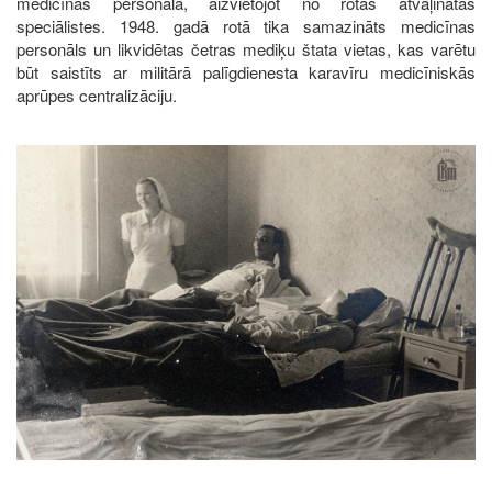
medicīnas personāla, aizvietojot no rotas atvaļinātās
speciālistes. 1948. gadā rotā tika samazināts medicīnas
personāls un likvidētas četras mediķu štata vietas, kas varētu
būt saistīts ar militārā palīgdienesta karavīru medicīniskās
aprūpes centralizāciju.
Image