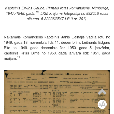
Kapteinis Ervīns Caune. Pirmais rotas komandieris. Nirnberga,
16
1947./1948. gads.
LKM krājums fotogrāfija no 8920LS rotas
albuma 6-32026/3547-LP (f.nr. 201)
Nākamais komandieris kapteinis Jānis Lielkājis vadīja rotu no
1949. gada 18. novembra līdz 11. decembrim. Leitnants Edgars
Bite no 1949. gada decembra līdz 1950. gada 5. janvārim,
kapteinis Krišs Blitte no 1950. gada janvāra līdz 1951. gada
17
maijam.
Image