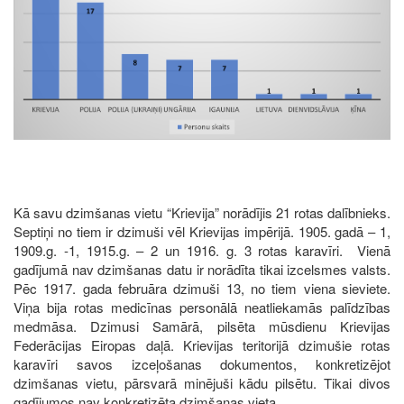
Kā savu dzimšanas vietu “Krievija” norādījis 21 rotas dalībnieks.
Septiņi no tiem ir dzimuši vēl Krievijas impērijā. 1905. gadā – 1,
1909.g. -1, 1915.g. – 2 un 1916. g. 3 rotas karavīri. Vienā
gadījumā nav dzimšanas datu ir norādīta tikai izcelsmes valsts.
Pēc 1917. gada februāra dzimuši 13, no tiem viena sieviete.
Viņa bija rotas medicīnas personālā neatliekamās palīdzības
medmāsa. Dzimusi Samārā, pilsēta mūsdienu Krievijas
Federācijas Eiropas daļā. Krievijas teritorijā dzimušie rotas
karavīri savos izceļošanas dokumentos, konkretizējot
dzimšanas vietu, pārsvarā minējuši kādu pilsētu. Tikai divos
gadījumos nav konkretizēta dzimšanas vieta.