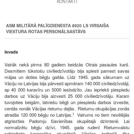
KONTAKTI
ASM MILITĀRĀ PALĪGDIENESTA 8920 LS VIRSAIŠA
VIESTURA ROTAS PERSONĀLSASTĀVS
Ievads
Vairāk nekā pirms 80 gadiem beidzās Otrais pasaules karš.
Desmitiem tūkstošu civiliedzīvotāju bija spiesti pamest savas
mājas un doties bēgļu gaitās. Līdz 1945. gada sākumam uz
Vāciju no Latvijas bija pārvesti apmēram 140 000 civiliedzīvotāji,
ap 40 000 karavīru un 5000 ieslodzīto. Jau iepriekš piespiedu
darbos uz Vāciju bija aizvesti 25 000 civiliedzīvotāju. Karam
tuvojoties beigām, latviešu bēgļi un piespiedu darbos izvestie,
centās nonāk Vācijas rietumu daļās. Rietumu okupācijas zonās
1
atradās 120 000 bēgļu no Latvijas.
Vairums no tiem nevēlējās
atgriezties Padomju Savienības okupētajā dzimtenē. Lai
normalizētu bēgļu dzīvi, 1945. gada rudenī Rietumvalstu
sabiedroto karaspēka okupētajā Vācijas teritorijā tika