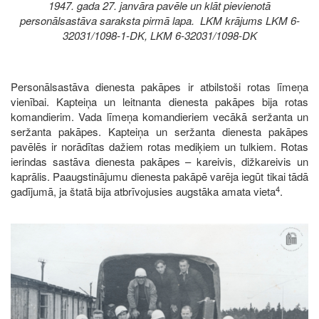
1947. gada 27. janvāra pavēle un klāt pievienotā
personālsastāva saraksta pirmā lapa. LKM krājums LKM 6-
32031/1098-1-DK, LKM 6-32031/1098-DK
Personālsastāva dienesta pakāpes ir atbilstoši rotas līmeņa
vienībai. Kapteiņa un leitnanta dienesta pakāpes bija rotas
komandierim. Vada līmeņa komandieriem vecākā seržanta un
seržanta pakāpes. Kapteiņa un seržanta dienesta pakāpes
pavēlēs ir norādītas dažiem rotas mediķiem un tulkiem. Rotas
ierindas sastāva dienesta pakāpes – kareivis, dižkareivis un
kaprālis. Paaugstinājumu dienesta pakāpē varēja iegūt tikai tādā
4
gadījumā, ja štatā bija atbrīvojusies augstāka amata vieta
.
Image