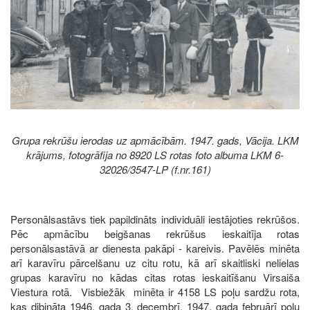
Grupa rekrūšu ierodas uz apmācībām. 1947. gads, Vācija. LKM
krājums, fotogrāfija no 8920 LS rotas foto albuma LKM 6-
32026/3547-LP (f.nr.161)
Personālsastāvs tiek papildināts individuāli iestājoties rekrūšos.
Pēc apmācību beigšanas rekrūšus ieskaitīja rotas
personālsastāvā ar dienesta pakāpi - kareivis. Pavēlēs minēta
arī karavīru pārcelšanu uz citu rotu, kā arī skaitliski nelielas
grupas karavīru no kādas citas rotas ieskaitīšanu Virsaiša
Viestura rotā. Visbiežāk minēta ir 4158 LS poļu sardžu rota,
kas dibināta 1946. gada 3. decembrī. 1947. gada februārī poļu