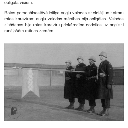
obligāta visiem.
Rotas personālsastāvā ietilpa angļu valodas skolotāji un katram
rotas karavīram angļu valodas mācības bija obligātas. Valodas
zināšanas bija rotas karavīru priekšrocība dodoties uz angliski
runājošām mītnes zemēm.
Image