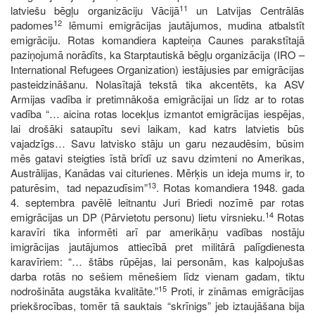
11
latviešu bēgļu organizāciju Vācijā
un Latvijas Centrālās
12
padomes
lēmumi emigrācijas jautājumos, mudina atbalstīt
emigrāciju. Rotas komandiera kapteiņa Caunes parakstītajā
paziņojumā norādīts, ka Starptautiskā bēgļu organizācija (IRO –
International Refugees Organization) iestājusies par emigrācijas
pasteidzināšanu. Nolasītajā tekstā tika akcentēts, ka ASV
Armijas vadība ir pretimnākoša emigrācijai un līdz ar to rotas
vadība “… aicina rotas locekļus izmantot emigrācijas iespējas,
lai drošāki sataupītu sevi laikam, kad katrs latvietis būs
vajadzīgs… Savu latvisko stāju un garu nezaudēsim, būsim
mēs gatavi steigties īstā brīdī uz savu dzimteni no Amerikas,
Austrālijas, Kanādas vai citurienes. Mērķis un ideja mums ir, to
13
paturēsim, tad nepazudīsim”
. Rotas komandiera 1948. gada
4. septembra pavēlē leitnantu Juri Briedi nozīmē par rotas
14
emigrācijas un DP (Pārvietotu personu) lietu virsnieku.
Rotas
karavīri tika informēti arī par amerikāņu vadības nostāju
imigrācijas jautājumos attiecībā pret militārā palīgdienesta
karavīriem: “… štābs rūpējas, lai personām, kas kalpojušas
darba rotās no sešiem mēnešiem līdz vienam gadam, tiktu
15
nodrošināta augstāka kvalitāte.”
Proti, ir zināmas emigrācijas
priekšrocības, tomēr tā sauktais “skrīnigs” jeb iztaujāšana bija