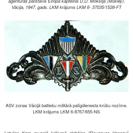
aģentūras pārstāvis Eiropā kapteinis D.D. Mokslijs (Moxley).
Vācija, 1947. gads. LKM krājums LKM 6- 37035/1528-FT
Image
ASV zonas Vācijā baltiešu militārā palīgdienesta krūšu nozīme.
LKM krājums LKM 6-8767/655-NS
Latvijas Kara muzejā krājumā glabājas “Daugavas Vanagu”