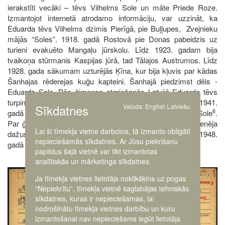
ierakstīti vecāki – tēvs Vilhelms Sole un māte Priede Roze.
Izmantojot internetā atrodamo informāciju, var uzzināt, ka
Eduarda tēvs Vilhelms dzimis Pierīgā, pie Buļļupes, Zvejnieku
mājās “Soles”. 1918. gadā Rostovā pie Donas pabeidzis uz
turieni evakuēto Mangaļu jūrskolu. Līdz 1923. gadam bija
tvaikoņa stūrmanis Kaspijas jūrā, tad Tālajos Austrumos. Līdz
1928. gada sākumam uzturējās Ķīna, kur bija kļuvis par kādas
Šanhajas rēderejas kuģu kapteini. Šanhajā piedzimst dēls -
Eduards Sole. Pēc ģimenes atgriešanās Latvijā Eduarda tēvs
turpina darboties kuģniecībā. Atrodama informācija, ka 1941.
Sīkdatnes
Valoda:
English
Latviešu
6
gadā sarkanarmieši nošāvuši Eduarda vecotēvu Pēteri Sole
.
Par ģimenes bēgļu gaitām ziņu nav. Eduards Sole rotā dienēja
Lai šī tīmekļa vietne darbotos, tā izmanto obligāti
dažus mēnešus, atbrīvots štatu samazināšanas dēļ un 1948.
nepieciešamās sīkdatnes. Ar Jūsu piekrišanu
gadā emigrēja uz ASV.
papildus šajā vietnē var tikt izmantotas
analītiskās un mārketinga sīkdatnes.
Image
Ja tīmekļa vietnes lietotājs noklikšķina uz pogas
“Nepiekrītu”, tīmekļa vietnē saglabājas tehniskās
sīkdatnes, kuras ir nepieciešamas, lai
nodrošinātu tīmekļa vietnes darbību un kuru
izmantošanai nav nepieciešams iegūt lietotāja