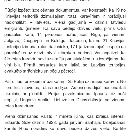
Rūpīgi izpētot izceļošanas dokumentus, var konstatēt, ka 19 no
Krievijas teritorijā dzimušajiem rotas karavīriem ir norādījuši
nacionalitāti – latvietis. Vienā gadījumā – dzimis latviešu
emigrantu ģimenē. Kā savu pēdējo dzīves vietu pirms Otrā
pasaules kara, 14 personas norādījušas Rīgu, pa vienam
Jelgavu, Daugavpili un Kuldīgu. Jāsecina, ka no 21 Krievijas
teritorijā dzimušā rotas dalībnieka, 17 bija izmantojuši iespēju un
pārcēlušies uz dzīvi Latvijā starpkaru periodā. Var apgalvot, ka
šie rotas karavīri sevi uzskatīja par latviešiem un iespējams, ka
viņi bija Pirmā pasaules kara laikā no Latvijas teritorijas
evakuēto strādnieku un bēgļu pēcteči.
Par cittautībniekiem ir uzskatāmi 25 Polijā dzimušie karavīri. No
tiem trīs sievietes, rotas mediķes. Astoņi noradījuši nacionalitāti
ukrainis, ar piebildi - Polijas pavalstniecība. Igaunijā dzimuši
septiņi, Ungārijā septiņi, Lietuvā un Dienvidslāvijā pa vienam
rotas karavīram.
Viena dzimšanas valsts ir minēta Ķīna, kas izraisa interesi.
Eduards Sole dzimis 1928. gada janvārī Šanhajā. Izceļošanas
kartītē Rīgu norādījis kā savu pēdējo dzīves vietu. Kartītē