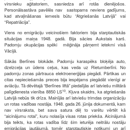
virsnieku aģitatoriem, sasniedza arī rotās dienējošos.
Personālsastāva pavēlēs nav sastopams neviens gadījums,
kad atvaļināšanas iemesls būtu “Atgriešanās Latvijā” vai
“Repatriācija”.
Viens no emigrāciju veicinošiem faktoriem bija starptautiskās
situācijas maiņa 1948. gadā. Bija sācies Aukstais karš.
Padomju okupācijas spēki mēģināja pārņemt ietekmi visā
Vācijā.
Sākās Berlīnes blokāde. Padomju karaspēks bloķēja auto,
dzelzceļa un ūdens ceļus, kas veda uz Rietumberlīni. No
padomju zonas pārtrauca elektroenerģijas piegādi. Pārtikas un
citas nepieciešamās preces bija iespējams piegādāt vienīgi ar
aviāciju. Tā dēvētajā “Berlīnes liftā” piedalījās arī latviešu militārā
10
palīgdienesta vienība 8850 LS
. Kļuva skaidrs, ka atgriešanās
Latvijā nebūs tik drīza. Mainījās arī latviešu trimdas organizāciju
un rotas vadības nostāja. 1948. gada 26. jūnija dokumentā, kam
nav virsraksta, bet sava satura dēļ to varētu vērtēt kā
“aicinājumu rotai”, kuru nolasīja visas rotas priekša. Aicinājumā
bija teikts, ka rotas vadība līdz šim ieturēja neitrālu nostāju
emigrācijas jautājumā, tomēr starptautiskie notikumi un arī