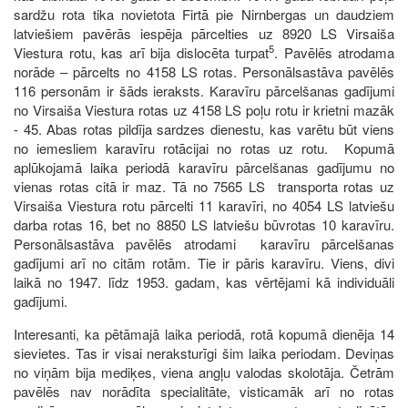
sardžu rota tika novietota Firtā pie Nirnbergas un daudziem
latviešiem pavērās iespēja pārcelties uz 8920 LS Virsaiša
5
Viestura rotu, kas arī bija dislocēta turpat
. Pavēlēs atrodama
norāde – pārcelts no 4158 LS rotas. Personālsastāva pavēlēs
116 personām ir šāds ieraksts. Karavīru pārcelšanas gadījumi
no Virsaiša Viestura rotas uz 4158 LS poļu rotu ir krietni mazāk
- 45. Abas rotas pildīja sardzes dienestu, kas varētu būt viens
no iemesliem karavīru rotācijai no rotas uz rotu. Kopumā
aplūkojamā laika periodā karavīru pārcelšanas gadījumu no
vienas rotas citā ir maz. Tā no 7565 LS transporta rotas uz
Virsaiša Viestura rotu pārcelti 11 karavīri, no 4054 LS latviešu
darba rotas 16, bet no 8850 LS latviešu būvrotas 10 karavīru.
Personālsastāva pavēlēs atrodami karavīru pārcelšanas
gadījumi arī no citām rotām. Tie ir pāris karavīru. Viens, divi
laikā no 1947. līdz 1953. gadam, kas vērtējami kā individuāli
gadījumi.
Interesanti, ka pētāmajā laika periodā, rotā kopumā dienēja 14
sievietes. Tas ir visai neraksturīgi šim laika periodam. Deviņas
no viņām bija mediķes, viena angļu valodas skolotāja. Četrām
pavēlēs nav norādīta specialitāte, visticamāk arī no rotas