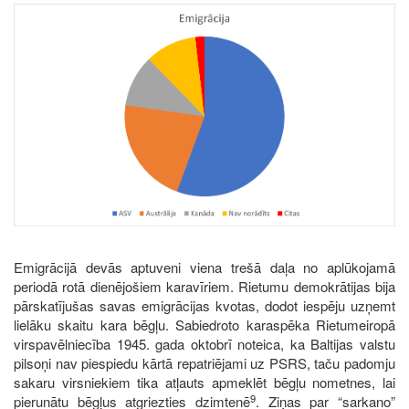
Image
Emigrācijā devās aptuveni viena trešā daļa no aplūkojamā
periodā rotā dienējošiem karavīriem. Rietumu demokrātijas bija
pārskatījušas savas emigrācijas kvotas, dodot iespēju uzņemt
lielāku skaitu kara bēgļu. Sabiedroto karaspēka Rietumeiropā
virspavēlniecība 1945. gada oktobrī noteica, ka Baltijas valstu
pilsoņi nav piespiedu kārtā repatriējami uz PSRS, taču padomju
sakaru virsniekiem tika atļauts apmeklēt bēgļu nometnes, lai
9
pierunātu bēgļus atgriezties dzimtenē
. Ziņas par “sarkano”