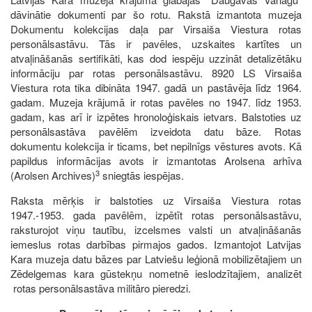
dāvinātie dokumenti par šo rotu. Rakstā izmantota muzeja
Dokumentu kolekcijas daļa par Virsaiša Viestura rotas
personālsastāvu. Tās ir pavēles, uzskaites kartītes un
atvaļināšanās sertifikāti, kas dod iespēju uzzināt detalizētāku
informāciju par rotas personālsastāvu. 8920 LS Virsaiša
Viestura rota tika dibināta 1947. gadā un pastāvēja līdz 1964.
gadam. Muzeja krājumā ir rotas pavēles no 1947. līdz 1953.
gadam, kas arī ir izpētes hronoloģiskais ietvars. Balstoties uz
personālsastāva pavēlēm izveidota datu bāze. Rotas
dokumentu kolekcija ir ticams, bet nepilnīgs vēstures avots. Kā
papildus informācijas avots ir izmantotas Arolsena arhīva
3
(Arolsen Archives)
sniegtās iespējas.
Raksta mērķis ir balstoties uz Virsaiša Viestura rotas
1947.-1953. gada pavēlēm, izpētīt rotas personālsastāvu,
raksturojot viņu tautību, izcelsmes valsti un atvaļināšanās
iemeslus rotas darbības pirmajos gados. Izmantojot Latvijas
Kara muzeja datu bāzes par Latviešu leģionā mobilizētajiem un
Zēdelgemas kara gūstekņu nometnē ieslodzītajiem, analizēt
rotas personālsastāva militāro pieredzi.