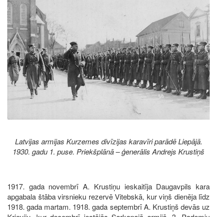
Latvijas armijas Kurzemes divīzijas karavīri parādē Liepājā.
1930. gadu 1. puse. Priekšplānā – ģenerālis Andrejs Krustiņš
1917. gada novembrī A. Krustiņu ieskaitīja Daugavpils kara
apgabala štāba virsnieku rezervē Vitebskā, kur viņš dienēja līdz
1918. gada martam. 1918. gada septembrī A. Krustiņš devās uz
Krieviju, kur decembrī iestājās Sarkanajā armijā, 3. Padomju