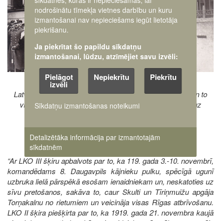
sīkdatnes, kuras ir nepieciešamas, lai
nodrošinātu tīmekļa vietnes darbību un kuru
izmantošanai nav nepieciešams iegūt lietotāja
piekrišanu.
Ja piekrītat šo papildu sīkdatņu
izmantošanai, lūdzu, atzīmējiet savu izvēli:
Pielāgot
Nepiekrītu
Piekrītu
izvēli
Latvijas armijas Kurzemes divīzijas augstākie virsnieki un to
vidū divīzijas komandieris ģenerālis Andrejs Krustiņš (uz
Sīkdatņu izmantošanas noteikumi
kāpnēm 2. no labās) parādē. Liepāja, 1933. gada
sākums
Detalizētāka informācija par izmantotajām
sīkdatnēm
“Ar LKO III šķiru apbalvots par to, ka 119. gada 3.-10. novembrī,
komandēdams 8. Daugavpils kājnieku pulku, spēcīgā ugunī
uzbruka lielā pārspēkā esošam ienaidniekam un, neskatoties uz
sīvu pretošanos, sakāva to, caur Skulti un Tīriņmuižu apgāja
Torņakalnu no rietumiem un veicināja visas Rīgas atbrīvošanu.
LKO II šķira piešķirta par to, ka 1919. gada 21. novembra kaujā