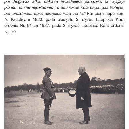
pie Jelgavas atkal sakāva ienaidnieka pārspēku un apgāja
pilsētu no ziemeļrietumiem; mūsu rokās krita bagātīgas trofejas,
bet ienaidnieks sāka atkāpties visā frontē.”
Par šiem nopelniem
A. Krustiņam 1920. gadā piešķirts 3. šķiras Lāčplēša Kara
ordenis Nr. 91 un 1927. gadā 2. šķiras Lāčplēša Kara ordenis
Nr. 10.
Image