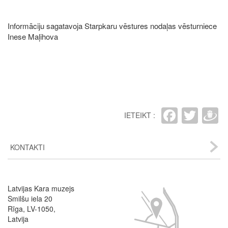
Informāciju sagatavoja Starpkaru vēstures nodaļas vēsturniece
Inese Maļihova
Faceb
Twit
D
IETEIKT :
KONTAKTI
Latvijas Kara muzejs
Image
Smilšu iela 20
Rīga, LV-1050,
Latvija