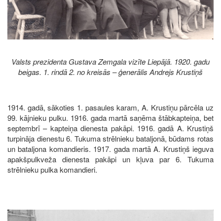
Valsts prezidenta Gustava Zemgala vizīte Liepājā. 1920. gadu
beigas. 1. rindā 2. no kreisās – ģenerālis Andrejs Krustiņš
1914. gadā, sākoties 1. pasaules karam, A. Krustiņu pārcēla uz
99. kājnieku pulku. 1916. gada martā saņēma štābkapteiņa, bet
septembrī – kapteiņa dienesta pakāpi. 1916. gadā A. Krustiņš
turpināja dienestu 6. Tukuma strēlnieku bataljonā, būdams rotas
un bataljona komandieris. 1917. gada martā A. Krustiņš ieguva
apakšpulkveža dienesta pakāpi un kļuva par 6. Tukuma
strēlnieku pulka komandieri.
Image