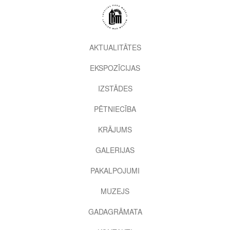
Pārlekt
uz
galveno
saturu
2nd
AKTUALITĀTES
level
EKSPOZĪCIJAS
menu
IZSTĀDES
PĒTNIECĪBA
KRĀJUMS
GALERIJAS
PAKALPOJUMI
MUZEJS
GADAGRĀMATA