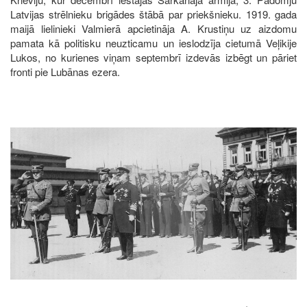
Latvijas strēlnieku brigādes štābā par priekšnieku. 1919. gada
maijā lielinieki Valmierā apcietināja A. Krustiņu uz aizdomu
pamata kā politisku neuzticamu un ieslodzīja cietumā Veļikije
Lukos, no kurienes viņam septembrī izdevās izbēgt un pāriet
fronti pie Lubānas ezera.
Image