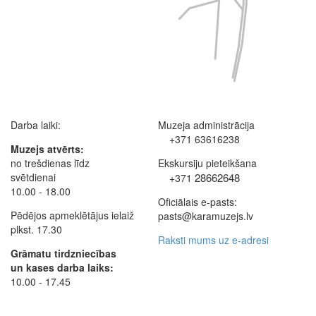
Darba laiki:
Muzeja administrācija
+371 63616238
Muzejs atvērts:
no trešdienas līdz
Ekskursiju pieteikšana
svētdienai
28662648
+371
10.00 - 18.00
Oficiālais e-pasts:
Pēdējos apmeklētājus ielaiž
pasts@karamuzejs.lv
plkst. 17.30
Raksti mums uz e-adresi
Grāmatu tirdzniecības
un kases darba laiks:
10.00 - 17.45