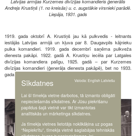
Latvijas armijas Kurzemes divīzijas komandieris ģenerālis
Andrejs Krustiņš (1. no kreisās) u. c. augstākie virsnieki parādē.
Liepāja, 1931. gads
1919. gada oktobrī A. Krustiņš jau kā pulkvedis - leitnants
iestājās Latvijas armijā un kļuva par 8. Daugavpils kājnieku
pulka komandieri. 1919. gada decembrī saņēma pulkveža
dienesta pakāpi. 1922. gadā A. Krustiņu iecēla par Latgales
divīzijas komandiera palīgu, 1925. gadā – par Kurzemes
divīzijas komandieri (ģenerāļa dienesta pakāpē), bet no 1933.
gada vidus – par Latgales divīzijas komandieri.
Sīkdatnes
Valoda:
English
Latviešu
Lai šī tīmekļa vietne darbotos, tā izmanto obligāti
nepieciešamās sīkdatnes. Ar Jūsu piekrišanu
Image
papildus šajā vietnē var tikt izmantotas
analītiskās un mārketinga sīkdatnes.
Ja tīmekļa vietnes lietotājs noklikšķina uz pogas
“Nepiekrītu”, tīmekļa vietnē saglabājas tehniskās