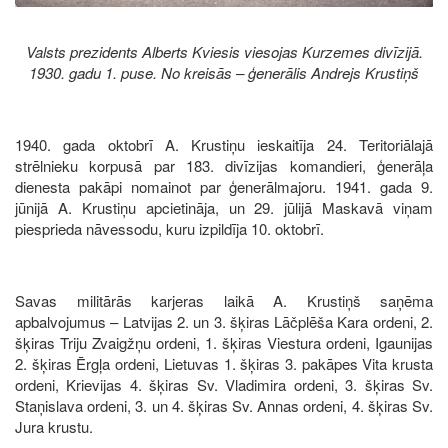
Valsts prezidents Alberts Kviesis viesojas Kurzemes divīzijā.
1930. gadu 1. puse. No kreisās – ģenerālis Andrejs Krustiņš
1940. gada oktobrī A. Krustiņu ieskaitīja 24. Teritoriālajā
strēlnieku korpusā par 183. divīzijas komandieri, ģenerāļa
dienesta pakāpi nomainot par ģenerālmajoru. 1941. gada 9.
jūnijā A. Krustiņu apcietināja, un 29. jūlijā Maskavā viņam
piesprieda nāvessodu, kuru izpildīja 10. oktobrī.
Savas militārās karjeras laikā A. Krustiņš saņēma
apbalvojumus – Latvijas 2. un 3. šķiras Lāčplēša Kara ordeni, 2.
šķiras Triju Zvaigžņu ordeni, 1. šķiras Viestura ordeni, Igaunijas
2. šķiras Ērgļa ordeni, Lietuvas 1. šķiras 3. pakāpes Vita krusta
ordeni, Krievijas 4. šķiras Sv. Vladimira ordeni, 3. šķiras Sv.
Staņislava ordeni, 3. un 4. šķiras Sv. Annas ordeni, 4. šķiras Sv.
Jura krustu.