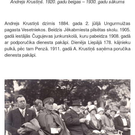
Andrejs Krustiņš. 1920. gadu beigas – 1930. gadu sākums
Andrejs Krustiņš dzimis 1884. gada 2. jūlijā Ungurmuižas
pagasta Vesetniekos. Beidzis Jēkabmiesta pilsētas skolu. 1905.
gadā iestājās Čugujevas junkurskolā, kuru pabeidza 1908. gadā
ar podporučika dienesta pakāpi. Dienēja Liepājā 178. kājnieku
pulkā, pēc tam Penzā. 1911. gadā A. Krustiņš saņēma poručika
dienesta pakāpi.
Image