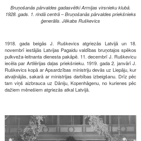
Bruņošanās pārvaldes gadasvētki Armijas virsnieku klubā.
1928. gads. 1. rindā centrā – Bruņošanās pārvaldes priekšnieks
ģenerālis. Jēkabs Ruškevics
1918. gada beigās J. Ruškevics atgriezās Latvijā un 18.
novembrī iestājās Latvijas Pagaidu valdības bruņotajos spēkos
pulkveža-leitnanta dienesta pakāpē. 11. decembrī J. Ruškevicu
iecēla par Artilērijas daļas priekšnieku. 1919. gada 2. janvārī J.
Ruškevics kopā ar Apsardzības ministriju devās uz Liepāju, kur
atvaļinājās, sakarā ar ministrijas darbības izbeigšanu. Drīz pēc
tam viņš aizbrauca uz Dāniju, Kopenhāgenu, no kurienes pēc
dažiem mēnešiem atgriezās atkal Latvijā.
Image