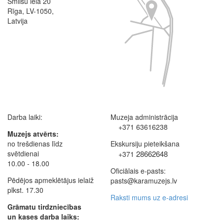
Smilšu iela 20
Rīga, LV-1050,
Latvija
Darba laiki:
Muzeja administrācija
+371 63616238
Muzejs atvērts:
no trešdienas līdz
Ekskursiju pieteikšana
svētdienai
28662648
+371
10.00 - 18.00
Oficiālais e-pasts:
Pēdējos apmeklētājus ielaiž
pasts@karamuzejs.lv
plkst. 17.30
Raksti mums uz e-adresi
Grāmatu tirdzniecības
un kases darba laiks: