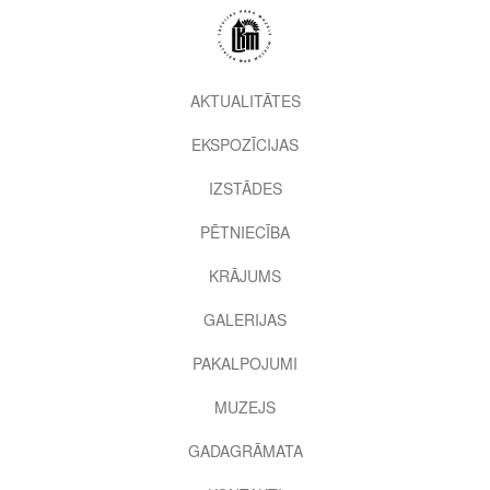
Pārlekt
uz
galveno
saturu
2nd
AKTUALITĀTES
level
EKSPOZĪCIJAS
menu
IZSTĀDES
PĒTNIECĪBA
KRĀJUMS
GALERIJAS
PAKALPOJUMI
MUZEJS
GADAGRĀMATA