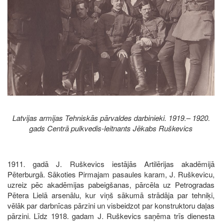
Latvijas armijas Tehniskās pārvaldes darbinieki. 1919.– 1920.
gads Centrā pulkvedis-leitnants Jēkabs Ruškevics
1911. gadā J. Ruškevics iestājās Artilērijas akadēmijā
Pēterburgā. Sākoties Pirmajam pasaules karam, J. Ruškevicu,
uzreiz pēc akadēmijas pabeigšanas, pārcēla uz Petrogradas
Pētera Lielā arsenālu, kur viņš sākumā strādāja par tehniķi,
vēlāk par darbnīcas pārzini un visbeidzot par konstruktoru daļas
pārzini. Līdz 1918. gadam J. Ruškevics saņēma trīs dienesta