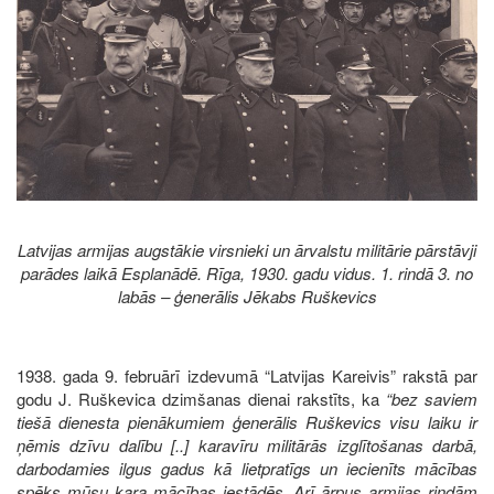
Latvijas armijas augstākie virsnieki un ārvalstu militārie pārstāvji
parādes laikā Esplanādē. Rīga, 1930. gadu vidus. 1. rindā 3. no
labās – ģenerālis Jēkabs Ruškevics
1938. gada 9. februārī izdevumā “Latvijas Kareivis” rakstā par
godu J. Ruškevica dzimšanas dienai rakstīts, ka
“bez saviem
tiešā dienesta pienākumiem ģenerālis Ruškevics visu laiku ir
ņēmis dzīvu dalību [..] karavīru militārās izglītošanas darbā,
darbodamies ilgus gadus kā lietpratīgs un iecienīts mācības
spēks mūsu kara mācības iestādēs. Arī ārpus armijas rindām