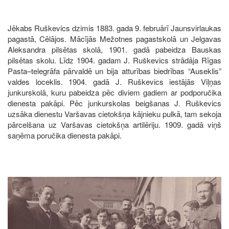
Jēkabs Ruškevics dzimis 1883. gada 9. februārī Jaunsvirlaukas
pagastā, Cēlājos. Mācījās Mežotnes pagastskolā un Jelgavas
Aleksandra pilsētas skolā, 1901. gadā pabeidza Bauskas
pilsētas skolu. Līdz 1904. gadam J. Ruškevics strādāja Rīgas
Pasta–telegrāfa pārvaldē un bija atturības biedrības “Auseklis”
valdes loceklis. 1904. gadā J. Ruškevics iestājās Viļņas
junkurskolā, kuru pabeidza pēc diviem gadiem ar podporučika
dienesta pakāpi. Pēc junkurskolas beigšanas J. Ruškevics
uzsāka dienestu Varšavas cietokšņa kājnieku pulkā, tam sekoja
pārcelšana uz Varšavas cietokšņa artilēriju. 1909. gadā viņš
saņēma poručika dienesta pakāpi.
Image