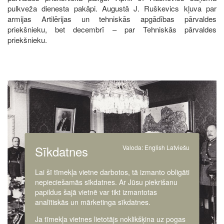
pulkveža dienesta pakāpi. Augustā J. Ruškevics kļuva par
armijas Artilērijas un tehniskās apgādības pārvaldes
priekšnieku, bet decembrī – par Tehniskās pārvaldes
priekšnieku.
Image
Sīkdatnes
Valoda:
English
Latviešu
Lai šī tīmekļa vietne darbotos, tā izmanto obligāti
nepieciešamās sīkdatnes. Ar Jūsu piekrišanu
papildus šajā vietnē var tikt izmantotas
analītiskās un mārketinga sīkdatnes.
Ja tīmekļa vietnes lietotājs noklikšķina uz pogas