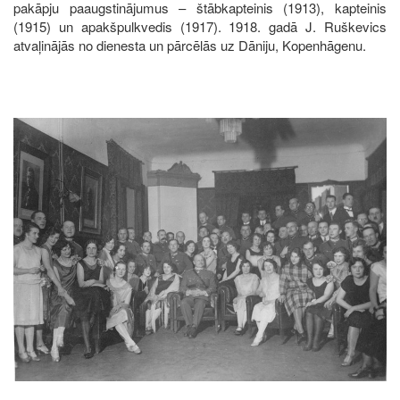
pakāpju paaugstinājumus – štābkapteinis (1913), kapteinis
(1915) un apakšpulkvedis (1917). 1918. gadā J. Ruškevics
atvaļinājās no dienesta un pārcēlās uz Dāniju, Kopenhāgenu.
Image