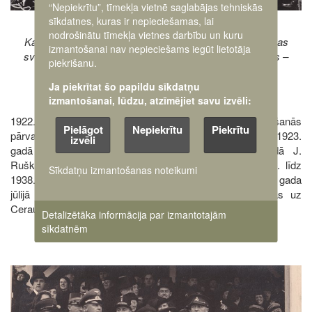
“Nepiekrītu”, tīmekļa vietnē saglabājas tehniskās
sīkdatnes, kuras ir nepieciešamas, lai
nodrošinātu tīmekļa vietnes darbību un kuru
Kara ministra ģenerāļa Jāņa Baloža 55. dzimšanas dienas
izmantošanai nav nepieciešams iegūt lietotāja
svinības. 1936. gada 20. februāris. 1. rindā 5. no kreisās –
piekrišanu.
ģenerālis Jēkabs Ruškevics
Ja piekrītat šo papildu sīkdatņu
izmantošanai, lūdzu, atzīmējiet savu izvēli:
1922. gada janvārī J. Ruškevicu iecēla par Bruņošanās
Pielāgot
Nepiekrītu
Piekrītu
pārvaldes priekšnieku. Militāro izglītību viņš papildināja 1923.
izvēli
gadā Francijā, pabeidzot sakaru kursus. 1925. gadā J.
Ruškevics saņēma ģenerāļa dienesta pakāpi. No 1933. līdz
Sīkdatņu izmantošanas noteikumi
1938. gadam J. Ruškevics vadīja Apgādes pārvaldi. 1938. gada
jūlijā J. Ruškevics atvaļinājās no dienesta un pārcēlās uz
Ceraukstes pagasta Pamūšām.
Detalizētāka informācija par izmantotajām
sīkdatnēm
Image