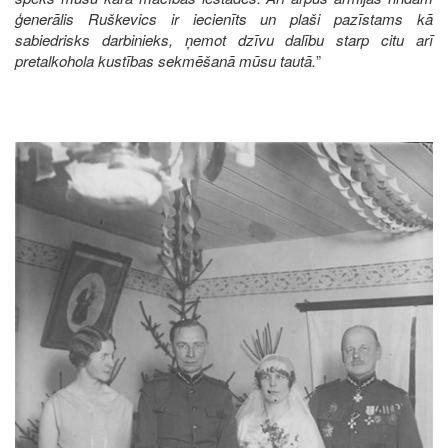
ģenerālis Ruškevics ir iecienīts un plaši pazīstams kā
sabiedrisks darbinieks, ņemot dzīvu dalību starp citu arī
pretalkohola kustības sekmēšanā mūsu tautā.
”
Image