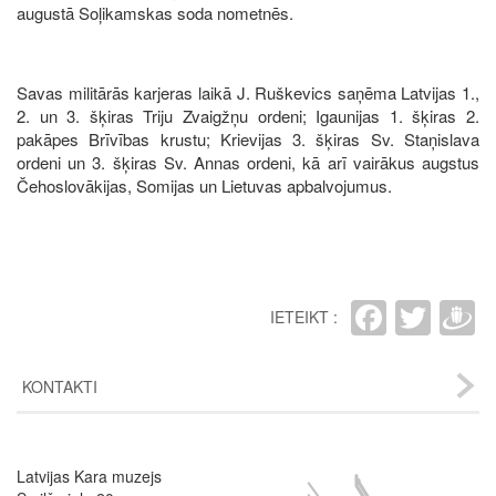
augustā Soļikamskas soda nometnēs.
Savas militārās karjeras laikā J. Ruškevics saņēma Latvijas 1.,
2. un 3. šķiras Triju Zvaigžņu ordeni; Igaunijas 1. šķiras 2.
pakāpes Brīvības krustu; Krievijas 3. šķiras Sv. Staņislava
ordeni un 3. šķiras Sv. Annas ordeni, kā arī vairākus augstus
Čehoslovākijas, Somijas un Lietuvas apbalvojumus.
Faceb
Twit
D
IETEIKT :
KONTAKTI
Latvijas Kara muzejs
Image