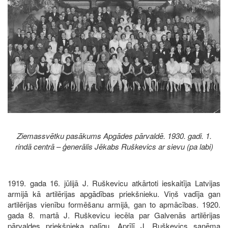
Ziemassvētku pasākums Apgādes pārvaldē. 1930. gadi. 1.
rindā centrā – ģenerālis Jēkabs Ruškevics ar sievu (pa labi)
1919. gada 16. jūlijā J. Ruškevicu atkārtoti ieskaitīja Latvijas
armijā kā artilērijas apgādības priekšnieku. Viņš vadīja gan
artilērijas vienību formēšanu armijā, gan to apmācības. 1920.
gada 8. martā J. Ruškevicu iecēla par Galvenās artilērijas
pārvaldes priekšnieka palīgu. Aprīlī J. Ruškevics saņēma