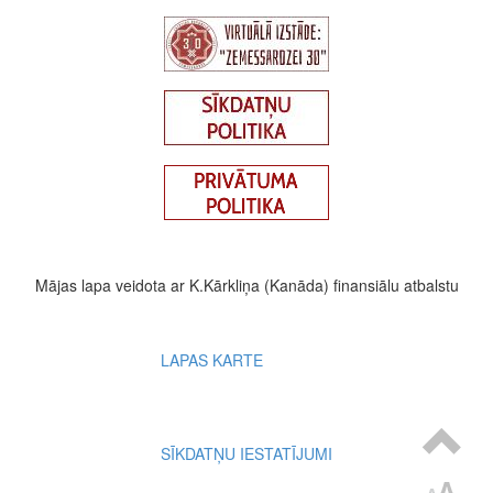
Mājas lapa veidota ar K.Kārkliņa (Kanāda) finansiālu atbalstu
Footer
LAPAS KARTE
menu
SĪKDATŅU IESTATĪJUMI