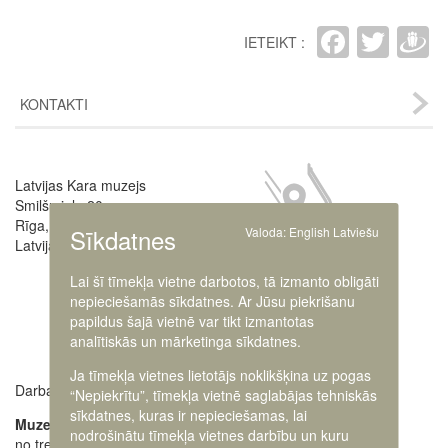
Faceb
Twit
D
IETEIKT :
KONTAKTI
Image
Latvijas Kara muzejs
Smilšu iela 20
Rīga, LV-1050,
Sīkdatnes
Valoda:
English
Latviešu
Latvija
Lai šī tīmekļa vietne darbotos, tā izmanto obligāti
nepieciešamās sīkdatnes. Ar Jūsu piekrišanu
papildus šajā vietnē var tikt izmantotas
analītiskās un mārketinga sīkdatnes.
Ja tīmekļa vietnes lietotājs noklikšķina uz pogas
Darba laiki:
Muzeja administrācija
“Nepiekrītu”, tīmekļa vietnē saglabājas tehniskās
+371 63616238
sīkdatnes, kuras ir nepieciešamas, lai
Muzejs atvērts:
nodrošinātu tīmekļa vietnes darbību un kuru
no trešdienas līdz
Ekskursiju pieteikšana