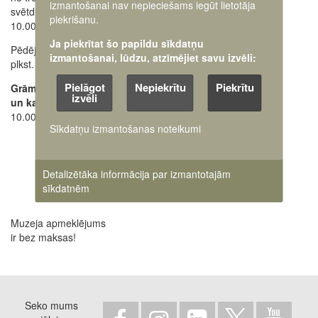
izmantošanai nav nepieciešams iegūt lietotāja
svētdienai
28662648
+371
piekrišanu.
10.00 - 18.00
Oficiālais e-pasts:
Ja piekrītat šo papildu sīkdatņu
Pēdējos apmeklētājus ielaiž
pasts@karamuzejs.lv
izmantošanai, lūdzu, atzīmējiet savu izvēli:
plkst. 17.30
Raksti mums uz e-adresi
Pielāgot
Nepiekrītu
Piekrītu
Grāmatu tirdzniecības
izvēli
un kases darba laiks:
10.00 - 17.45
Sīkdatņu izmantošanas noteikumi
Detalizētāka informācija par izmantotajām
sīkdatnēm
Muzeja apmeklējums
ir bez maksas!
Seko mums