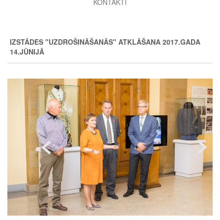
KONTAKTI
IZSTĀDES "UZDROŠINĀŠANĀS" ATKLĀŠANA 2017.GADA
14.JŪNIJĀ
Image
Image
Image
Image
Image
Image
Image
Image
Image
Image