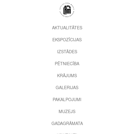
Pārlekt
uz
galveno
saturu
2nd
AKTUALITĀTES
level
EKSPOZĪCIJAS
menu
IZSTĀDES
PĒTNIECĪBA
KRĀJUMS
GALERIJAS
PAKALPOJUMI
MUZEJS
GADAGRĀMATA