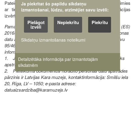
Pateicamies par atsaucību un lūdzam ievērot, ka sazināsimies
Ja piekrītat šo papildu sīkdatņu
ar tiem pretendentiem, kuri pēc iesniegtās dokumentācijas
izmantošanai, lūdzu, atzīmējiet savu izvēli:
izvērtēšanas tiks izvirzīti personāla atlases otrajai kārtai.
Pielāgot
Nepiekrītu
Piekrītu
Pamatojoties uz Eiropas Parlamenta un padomes Regulas (ES)
izvēli
2016/679 par fizisko personu aizsardzību attiecībā uz personas
datu apstrādi un šādu datu brīvu apriti un ar ko atceļ Direktīvu
Sīkdatņu izmantošanas noteikumi
95/46 EK (Vispārīgā datu aizsardzības regula), 13.pantu,
informējam, ka:
1. Jūsu pieteikuma dokumentos norādītie personas dati tiks
Detalizētāka informācija par izmantotajām
apstrādāti, lai nodrošinātu šīs personāla atlases norisi;
sīkdatnēm
2. Pieteikuma dokumentos norādīto personas datu apstrādes
pārzinis ir Latvijas Kara muzejs, kontaktinformācija: Smilšu iela
20, Rīga, LV – 1050; e-pasta adrese:
datuaizsardziba@karamuzejs.lv