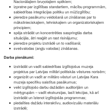
Nacionālajiem bruņotajiem spēkiem;
izpratne par izglītības standartiem, mācību programmām,
sabiedrības integrācijas politiku un mūžizglītību;
pieredze pasākumu veidošanā un zināšanas par to
mākslinieciskajiem, tehniskajiem un organizatoriskajiem
principiem;
spēja strādāt un koncentrēties saspringtās darba
situācijās, ātri reaģēt un rast risinājumu;
pieredze projektu izstrādē un to vadīšanā;
svešvalodas (angļu valodas) zināšanas.
Darba pienākumi:
izstrādāt un vadīt sabiedrības izglītojošus muzeja
projektus par Latvijas militāri politiskās vēstures norisēm;
organizēt un vadīt ar militāro vēsturi un Latvijas Kara
muzeja specifiku saistītus pasākumus;
veikt izglītojošo darbu dažādām auditorijām un
mērķgrupām – vadīt ekskursijas, lasīt lekcijas, kā arī
izstrādāt un īstenot izglītojošās programmas;
piedalīties dažādu interaktīvu, audiovizuālu materiālu
izstrādē;