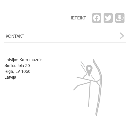
Faceb
Twit
D
IETEIKT :
KONTAKTI
Latvijas Kara muzejs
Image
Smilšu iela 20
Rīga, LV-1050,
Latvija