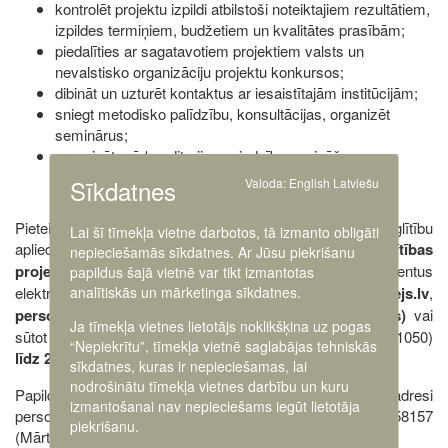
kontrolēt projektu izpildi atbilstoši noteiktajiem rezultātiem,
izpildes termiņiem, budžetiem un kvalitātes prasībām;
piedalīties ar sagatavotiem projektiem valsts un
nevalstisko organizāciju projektu konkursos;
dibināt un uzturēt kontaktus ar iesaistītajām institūcijām;
sniegt metodisko palīdzību, konsultācijas, organizēt
seminārus;
organizēt mērķauditorijas vajadzību apzināšanu.
Sīkdatnes
Valoda:
English
Latviešu
Pieteikumu, kas satur CV, motivācijas vēstuli un izglītību
Lai šī tīmekļa vietne darbotos, tā izmanto obligāti
apliecinošus dokumentus, ar norādi
“Sabiedrības izglītības
nepieciešamās sīkdatnes. Ar Jūsu piekrišanu
projektu vadītājs”
iesniegt
elektroniski
, iesūtot dokumentus
papildus šajā vietnē var tikt izmantotas
analītiskās un mārketinga sīkdatnes.
elektroniskā pasta adresē:
personals@karamuzejs.lv
,
personīgi (Smilšu ielā 20, Rīgā, LV-1050, 24.kabinets)
vai
Ja tīmekļa vietnes lietotājs noklikšķina uz pogas
sūtot pa pastu (Kara Muzejam, Smilšu ielā 20, Rīgā, LV-1050)
“Nepiekrītu”, tīmekļa vietnē saglabājas tehniskās
līdz 2024. gada 5 .februārim
.
sīkdatnes, kuras ir nepieciešamas, lai
nodrošinātu tīmekļa vietnes darbību un kuru
Papildu informāciju var pieprasīt, rakstot uz e-pasta adresi
izmantošanai nav nepieciešams iegūt lietotāja
personals@karamuzejs.lv vai zvanot pa tālruni 26758157
piekrišanu.
(Mārtiņš) vai 25640662 (Iveta).