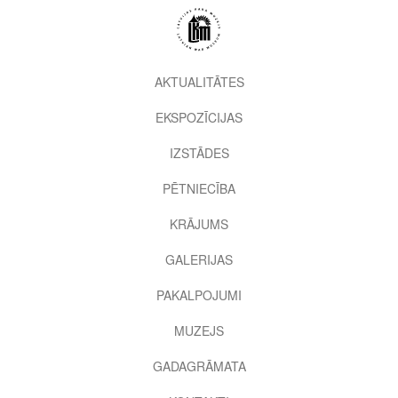
Pārlekt
uz
galveno
saturu
2nd
AKTUALITĀTES
level
EKSPOZĪCIJAS
menu
IZSTĀDES
PĒTNIECĪBA
KRĀJUMS
GALERIJAS
PAKALPOJUMI
MUZEJS
GADAGRĀMATA