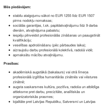
Mēs piedāvājam:
stabilu atalgojumu sākot no EUR 1255 līdz EUR 1507
pirms nodokļu nomaksas;
sociālās garantijas, t.sk. papildatvaļinājumu līdz 9 darba
dienām, atvaļinājuma pabalstu;
iespēju pilnveidot profesionālās zināšanas un paaugstināt
kvalifikāciju;
veselības apdrošināšanu (pēc pārbaudes laika);
aizraujošu darbu profesionālā kolektīvā, radošā vidē;
apmaksātu mācību atvaļinājumu.
Prasības:
akadēmiskā augstākā (bakalaurs) vai otrā līmeņa
profesionālā izglītība humanitārās zinātnēs vai vēstures
zinātnē;
augsta saskarsmes kultūra, pozitīva, radoša un atbildīga
attieksme pret darbu, precizitāte, analītiskās un
organizatoriskās prasmes;
lojalitāte pret Latvijas Republiku, Satversmi un Latvijas