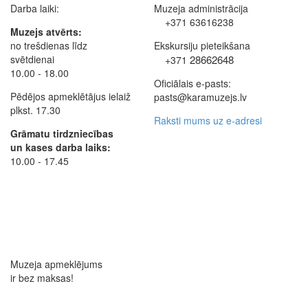
Darba laiki:
Muzeja administrācija
+371 63616238
Muzejs atvērts:
no trešdienas līdz
Ekskursiju pieteikšana
svētdienai
28662648
+371
10.00 - 18.00
Oficiālais e-pasts:
Pēdējos apmeklētājus ielaiž
pasts@karamuzejs.lv
plkst. 17.30
Raksti mums uz e-adresi
Grāmatu tirdzniecības
un kases darba laiks:
10.00 - 17.45
Muzeja apmeklējums
ir bez maksas!