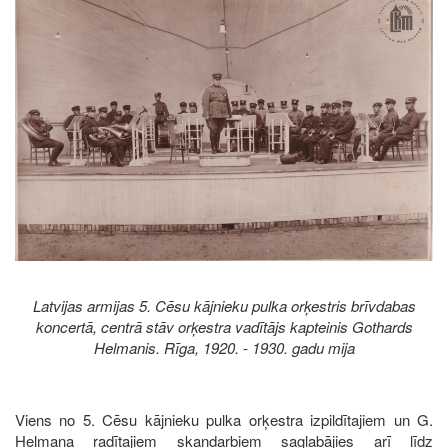
Image
Latvijas armijas 5. Cēsu kājnieku pulka orķestris brīvdabas
koncertā, centrā stāv orķestra vadītājs kapteinis Gothards
Helmanis. Rīga, 1920. - 1930. gadu mija
Viens no 5. Cēsu kājnieku pulka orķestra izpildītajiem un G.
Helmaņa radītajiem skaņdarbiem saglabājies arī līdz