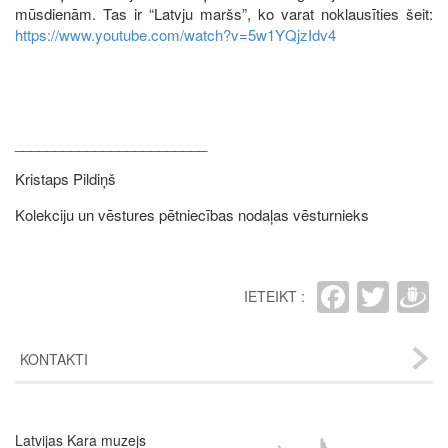
mūsdienām. Tas ir “Latvju maršs”, ko varat noklausīties šeit:
https://www.youtube.com/watch?v=5w1YQjzIdv4
________________________
Kristaps Pildiņš
Kolekciju un vēstures pētniecības nodaļas vēsturnieks
Faceb
Twit
D
IETEIKT :
KONTAKTI
Latvijas Kara muzejs
Image