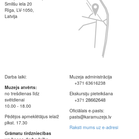
Smilšu iela 20
Rīga, LV-1050,
Latvija
Darba laiki:
Muzeja administrācija
+371 63616238
Muzejs atvērts:
no trešdienas līdz
Ekskursiju pieteikšana
svētdienai
28662648
+371
10.00 - 18.00
Oficiālais e-pasts:
Pēdējos apmeklētājus ielaiž
pasts@karamuzejs.lv
plkst. 17.30
Raksti mums uz e-adresi
Grāmatu tirdzniecības