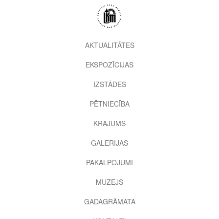
Pārlekt
uz
galveno
saturu
2nd
AKTUALITĀTES
level
EKSPOZĪCIJAS
menu
IZSTĀDES
PĒTNIECĪBA
KRĀJUMS
GALERIJAS
PAKALPOJUMI
MUZEJS
GADAGRĀMATA