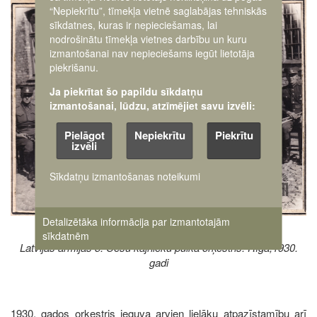
Image
“Nepiekrītu”, tīmekļa vietnē saglabājas tehniskās
sīkdatnes, kuras ir nepieciešamas, lai
nodrošinātu tīmekļa vietnes darbību un kuru
izmantošanai nav nepieciešams iegūt lietotāja
piekrišanu.
Ja piekrītat šo papildu sīkdatņu
izmantošanai, lūdzu, atzīmējiet savu izvēli:
Pielāgot
Nepiekrītu
Piekrītu
izvēli
Sīkdatņu izmantošanas noteikumi
Detalizētāka informācija par izmantotajām
sīkdatnēm
Latvijas armijas 5. Cēsu kājnieku pulka orķestris. Rīga,1930.
gadi
1930. gados orķestris ieguva arvien lielāku atpazīstamību arī