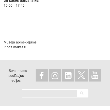
un kases darba laiks:
10.00 - 17.45
Muzeja apmeklējums
ir bez maksas!
Seko mums
sociālajos
medijos
Meklēt