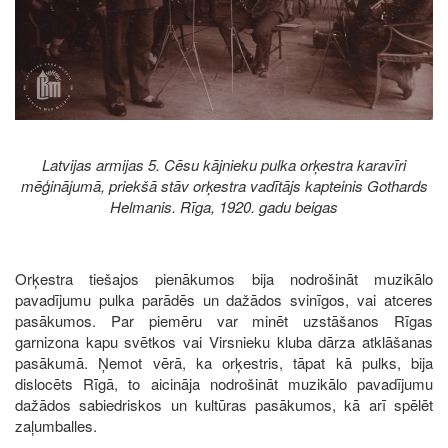
Latvijas armijas 5. Cēsu kājnieku pulka orķestra karavīri
mēģinājumā, priekšā stāv orķestra vadītājs kapteinis Gothards
Helmanis. Rīga, 1920. gadu beigas
Orķestra tiešajos pienākumos bija nodrošināt muzikālo
pavadījumu pulka parādēs un dažādos svinīgos, vai atceres
pasākumos. Par piemēru var minēt uzstāšanos Rīgas
garnizona kapu svētkos vai Virsnieku kluba dārza atklāšanas
pasākumā. Ņemot vērā, ka orķestris, tāpat kā pulks, bija
dislocēts Rīgā, to aicināja nodrošināt muzikālo pavadījumu
dažādos sabiedriskos un kultūras pasākumos, kā arī spēlēt
zaļumballes.