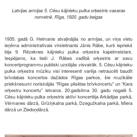
Latvijas armijas 5. Cēsu kājnieku pulka orķestris vasaras
nometnē. Rīga, 1920. gadu beigas
1935. gadā G. Helmanis atvaļinājās no armijas, un viņa vietu
ieņēma administratīvais virsleitnants Jānis Rābe, kurš iepriekš
bija 9. Rēzeknes kājnieku pulka orķestra kapelmeistars.
Iespējams, ka tieši J. Rābes vadībā orķestris ar savu
koncertprogrammu publiski uzstājās visvairāk. 5. Cēsu kājnieku
pulka orķestra mūziku visi interesenti varēja netraucēti baudīt
brīvdabas koncertos dažādos Rīgas parkos, šie muzikālie
priekšnesumi norisinājās “Rīgas pilsētas brīvkoncertu” un “Kara
orķestru koncertu” ietvaros. 20.gadsitma 30. gadu nogalē 5.
Cēsu kājnieku pulka orķestris aktīvi koncertēja Arkādijas parkā,
Vērmanes dārzā, Grīziņkalna parkā, Dzegužkalna parkā, Miera
dārzā un Ziedoņdārzā.