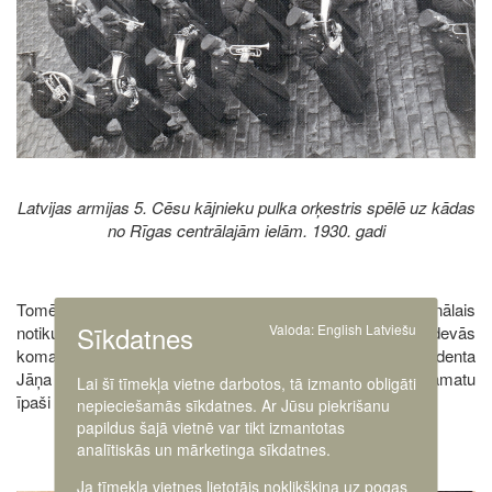
Latvijas armijas 5. Cēsu kājnieku pulka orķestris spēlē uz kādas
no Rīgas centrālajām ielām. 1930. gadi
Tomēr 5. Cēsu kājnieku pulka nozīmīgākais profesionālais
Sīkdatnes
Valoda:
English
Latviešu
notikums norisinājās 1926. gadā, kad orķestris devās
komandējumā uz Helsinkiem, lai nodrošinātu Valsts prezidenta
Jāņa Čakstes vizīti Somijā. Šāds brauciens sniedza pamatu
Lai šī tīmekļa vietne darbotos, tā izmanto obligāti
īpaši lielai atzinībai.
nepieciešamās sīkdatnes. Ar Jūsu piekrišanu
papildus šajā vietnē var tikt izmantotas
analītiskās un mārketinga sīkdatnes.
Ja tīmekļa vietnes lietotājs noklikšķina uz pogas