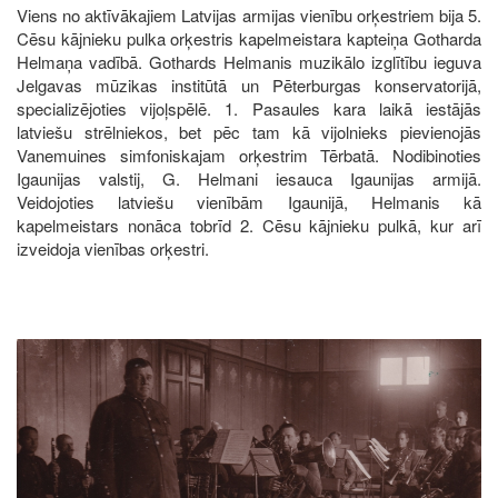
Viens no aktīvākajiem Latvijas armijas vienību orķestriem bija 5.
Cēsu kājnieku pulka orķestris kapelmeistara kapteiņa Gotharda
Helmaņa vadībā. Gothards Helmanis muzikālo izglītību ieguva
Jelgavas mūzikas institūtā un Pēterburgas konservatorijā,
specializējoties vijoļspēlē. 1. Pasaules kara laikā iestājās
latviešu strēlniekos, bet pēc tam kā vijolnieks pievienojās
Vanemuines simfoniskajam orķestrim Tērbatā. Nodibinoties
Igaunijas valstij, G. Helmani iesauca Igaunijas armijā.
Veidojoties latviešu vienībām Igaunijā, Helmanis kā
kapelmeistars nonāca tobrīd 2. Cēsu kājnieku pulkā, kur arī
izveidoja vienības orķestri.
Image