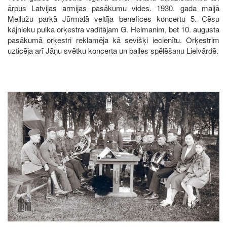
ārpus Latvijas armijas pasākumu vides. 1930. gada maijā
Mellužu parkā Jūrmalā veltīja benefices koncertu 5. Cēsu
kājnieku pulka orķestra vadītājam G. Helmanim, bet 10. augusta
pasākumā orķestri reklamēja kā sevišķi iecienītu. Orķestrim
uzticēja arī Jāņu svētku koncerta un balles spēlēšanu Lielvārdē.
Image