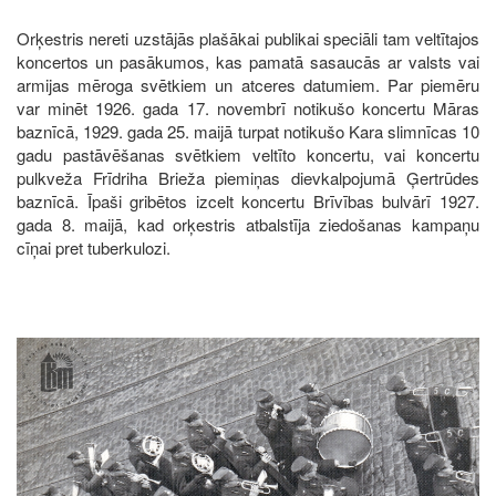
Orķestris nereti uzstājās plašākai publikai speciāli tam veltītajos
koncertos un pasākumos, kas pamatā sasaucās ar valsts vai
armijas mēroga svētkiem un atceres datumiem. Par piemēru
var minēt 1926. gada 17. novembrī notikušo koncertu Māras
baznīcā, 1929. gada 25. maijā turpat notikušo Kara slimnīcas 10
gadu pastāvēšanas svētkiem veltīto koncertu, vai koncertu
pulkveža Frīdriha Brieža piemiņas dievkalpojumā Ģertrūdes
baznīcā. Īpaši gribētos izcelt koncertu Brīvības bulvārī 1927.
gada 8. maijā, kad orķestris atbalstīja ziedošanas kampaņu
cīņai pret tuberkulozi.
Image