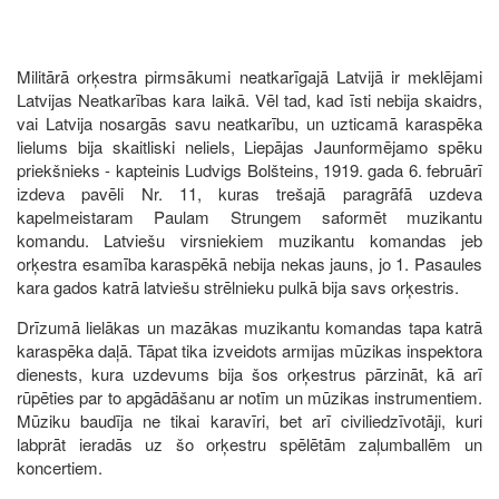
Militārā orķestra pirmsākumi neatkarīgajā Latvijā ir meklējami
Latvijas Neatkarības kara laikā. Vēl tad, kad īsti nebija skaidrs,
vai Latvija nosargās savu neatkarību, un uzticamā karaspēka
lielums bija skaitliski neliels, Liepājas Jaunformējamo spēku
priekšnieks - kapteinis Ludvigs Bolšteins, 1919. gada 6. februārī
izdeva pavēli Nr. 11, kuras trešajā paragrāfā uzdeva
kapelmeistaram Paulam Strungem saformēt muzikantu
komandu. Latviešu virsniekiem muzikantu komandas jeb
orķestra esamība karaspēkā nebija nekas jauns, jo 1. Pasaules
kara gados katrā latviešu strēlnieku pulkā bija savs orķestris.
Drīzumā lielākas un mazākas muzikantu komandas tapa katrā
karaspēka daļā. Tāpat tika izveidots armijas mūzikas inspektora
dienests, kura uzdevums bija šos orķestrus pārzināt, kā arī
rūpēties par to apgādāšanu ar notīm un mūzikas instrumentiem.
Mūziku baudīja ne tikai karavīri, bet arī civiliedzīvotāji, kuri
labprāt ieradās uz šo orķestru spēlētām zaļumballēm un
koncertiem.