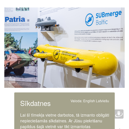
Image
Sīkdatnes
Valoda:
English
Latviešu
Faceb
Twit
D
IETEIKT :
Lai šī tīmekļa vietne darbotos, tā izmanto obligāti
nepieciešamās sīkdatnes. Ar Jūsu piekrišanu
papildus šajā vietnē var tikt izmantotas