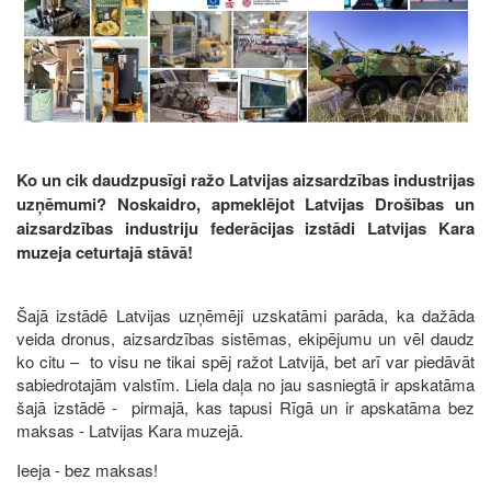
Ko un cik daudzpusīgi ražo Latvijas aizsardzības industrijas
uzņēmumi? Noskaidro, apmeklējot Latvijas Drošības un
aizsardzības industriju federācijas izstādi Latvijas Kara
muzeja ceturtajā stāvā!
Šajā izstādē Latvijas uzņēmēji uzskatāmi parāda, ka dažāda
veida dronus, aizsardzības sistēmas, ekipējumu un vēl daudz
ko citu – to visu ne tikai spēj ražot Latvijā, bet arī var piedāvāt
sabiedrotajām valstīm. Liela daļa no jau sasniegtā ir apskatāma
šajā izstādē - pirmajā, kas tapusi Rīgā un ir apskatāma bez
maksas - Latvijas Kara muzejā.
Ieeja - bez maksas!