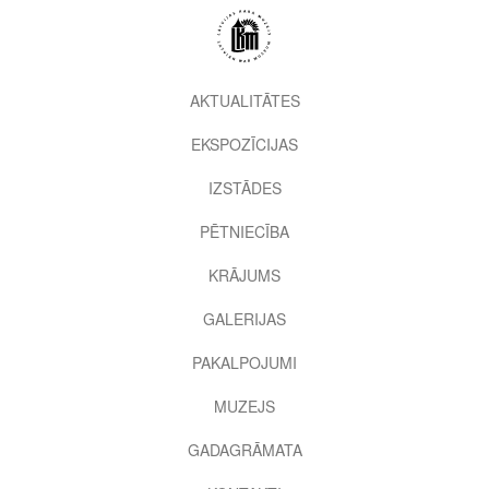
Pārlekt
uz
galveno
saturu
2nd
AKTUALITĀTES
level
EKSPOZĪCIJAS
menu
IZSTĀDES
PĒTNIECĪBA
KRĀJUMS
GALERIJAS
PAKALPOJUMI
MUZEJS
GADAGRĀMATA