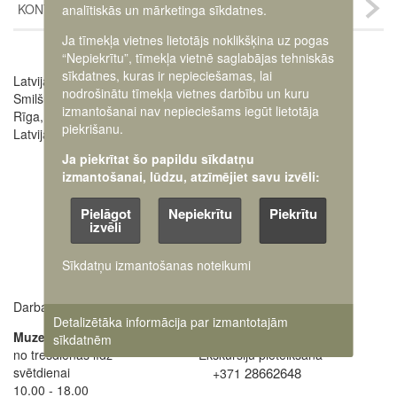
KONTAKTI
analītiskās un mārketinga sīkdatnes.
Ja tīmekļa vietnes lietotājs noklikšķina uz pogas
“Nepiekrītu”, tīmekļa vietnē saglabājas tehniskās
sīkdatnes, kuras ir nepieciešamas, lai
Latvijas Kara muzejs
Image
nodrošinātu tīmekļa vietnes darbību un kuru
Smilšu iela 20
izmantošanai nav nepieciešams iegūt lietotāja
Rīga, LV-1050,
piekrišanu.
Latvija
Ja piekrītat šo papildu sīkdatņu
izmantošanai, lūdzu, atzīmējiet savu izvēli:
Pielāgot
Nepiekrītu
Piekrītu
izvēli
Sīkdatņu izmantošanas noteikumi
Darba laiki:
Muzeja administrācija
Detalizētāka informācija par izmantotajām
+371 63616238
Muzejs atvērts:
sīkdatnēm
no trešdienas līdz
Ekskursiju pieteikšana
svētdienai
28662648
+371
10.00 - 18.00