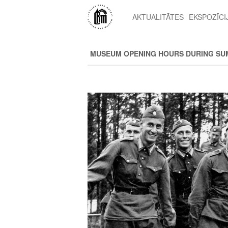
Pārlekt
uz
AKTUALITĀTES
EKSPOZĪCI
2nd
galveno
level
saturu
menu
MUSEUM OPENING HOURS DURING SU
Image