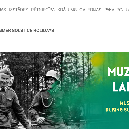
JAS
IZSTĀDES
PĒTNIECĪBA
KRĀJUMS
GALERIJAS
PAKALPOJU
MMER SOLSTICE HOLIDAYS