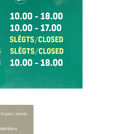
English
Latviešu
piekrišanu