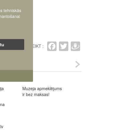
as tehniskās
zmantošanai
Facebook
Twitter
Draugiem
ītu
IETEIKT :
ja
Muzeja apmeklējums
ir bez maksas!
ana
lv