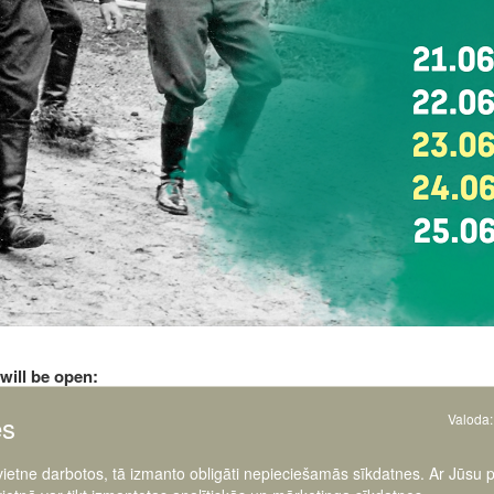
will be open:
es
Valoda:
 vietne darbotos, tā izmanto obligāti nepieciešamās sīkdatnes. Ar Jūsu 