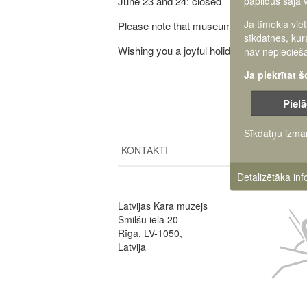
papildus šajā 
June 23 and 24: closed
Ja tīmekļa vie
Please note that museum admission is fre
sīkdatnes, kur
Wishing you a joyful holiday!
nav nepiecieša
Ja piekrītat 
Pielā
Sīkdatņu izma
KONTAKTI
Detalizētāka in
Latvijas Kara muzejs
Image
Smilšu iela 20
Rīga, LV-1050,
Latvija