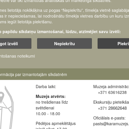
vietnē var tikt izmantotas analītiskās un mārketinga sīkdatnes.
tnes lietotājs noklikšķina uz pogas “Nepiekrītu”, tīmekļa vietnē saglabāj
e of charge.
as ir nepieciešamas, lai nodrošinātu tīmekļa vietnes darbību un kuru i
ms iegūt lietotāja piekrišanu.
šo papildu sīkdatņu izmantošanai, lūdzu, atzīmējiet savu izvēli:
got izvēli
Nepiekrītu
Piekr
ntošanas noteikumi
formācija par izmantotajām sīkdatnēm
Darba laiki:
Muzeja administrāci
+371 63616238
Muzejs atvērts:
no trešdienas līdz
Ekskursiju pieteikš
svētdienai
28662648
+371
10.00 - 18.00
Oficiālais e-pasts:
Pēdējos apmeklētājus
pasts@karamuzejs.
ielaiž plkst. 17.30