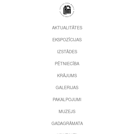
Pārlekt
uz
galveno
saturu
2nd
AKTUALITĀTES
level
EKSPOZĪCIJAS
menu
IZSTĀDES
PĒTNIECĪBA
KRĀJUMS
GALERIJAS
PAKALPOJUMI
MUZEJS
GADAGRĀMATA