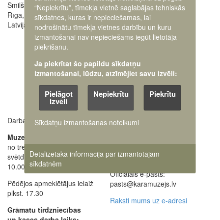
Smilšu iela 20
“Nepiekrītu”, tīmekļa vietnē saglabājas tehniskās
Rīga, LV-1050,
sīkdatnes, kuras ir nepieciešamas, lai
Latvija
nodrošinātu tīmekļa vietnes darbību un kuru
izmantošanai nav nepieciešams iegūt lietotāja
piekrišanu.
Ja piekrītat šo papildu sīkdatņu
izmantošanai, lūdzu, atzīmējiet savu izvēli:
Pielāgot
Nepiekrītu
Piekrītu
izvēli
Darba laiki:
Muzeja administrācija
Sīkdatņu izmantošanas noteikumi
+371 63616238
Muzejs atvērts:
no trešdienas līdz
Ekskursiju pieteikšana
Detalizētāka informācija par izmantotajām
svētdienai
28662648
+371
sīkdatnēm
10.00 - 18.00
Oficiālais e-pasts:
Pēdējos apmeklētājus ielaiž
pasts@karamuzejs.lv
plkst. 17.30
Raksti mums uz e-adresi
Grāmatu tirdzniecības
un kases darba laiks: