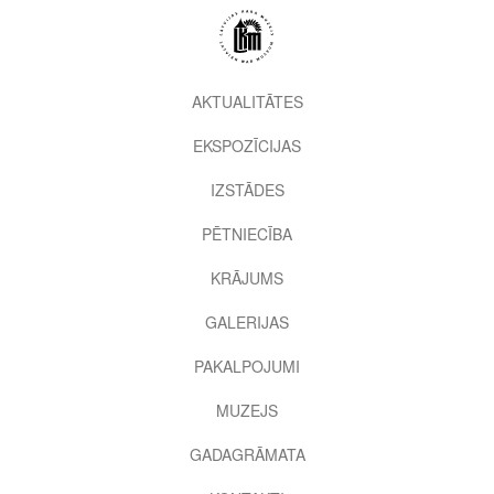
Pārlekt
uz
galveno
saturu
2nd
AKTUALITĀTES
level
EKSPOZĪCIJAS
menu
IZSTĀDES
PĒTNIECĪBA
KRĀJUMS
GALERIJAS
PAKALPOJUMI
MUZEJS
GADAGRĀMATA