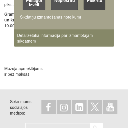
Pielāgot
Nepiekrītu
Piekrītu
izvēli
plkst. 17.30
Raksti mums uz e-adresi
Grāmatu tirdzniecības
Sīkdatņu izmantošanas noteikumi
un kases darba laiks:
10.00 - 17.45
Detalizētāka informācija par izmantotajām
sīkdatnēm
Muzeja apmeklējums
ir bez maksas!
Seko mums
sociālajos
medijos
Meklēt