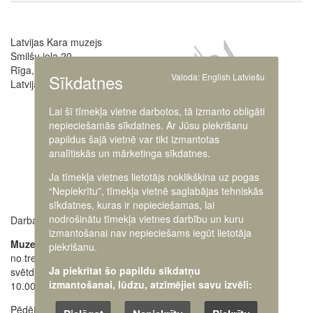
Latvijas Kara muzejs
Image
Smilšu iela 20
Rīga, LV-1050,
Sīkdatnes
Valoda:
English
Latviešu
Latvija
Lai šī tīmekļa vietne darbotos, tā izmanto obligāti
nepieciešamās sīkdatnes. Ar Jūsu piekrišanu
papildus šajā vietnē var tikt izmantotas
analītiskās un mārketinga sīkdatnes.
Ja tīmekļa vietnes lietotājs noklikšķina uz pogas
“Nepiekrītu”, tīmekļa vietnē saglabājas tehniskās
sīkdatnes, kuras ir nepieciešamas, lai
nodrošinātu tīmekļa vietnes darbību un kuru
Darba laiki:
Muzeja administrācija
izmantošanai nav nepieciešams iegūt lietotāja
+371 63616238
Muzejs atvērts:
piekrišanu.
no trešdienas līdz
Ekskursiju pieteikšana
Ja piekrītat šo papildu sīkdatņu
svētdienai
28662648
+371
izmantošanai, lūdzu, atzīmējiet savu izvēli:
10.00 - 18.00
Oficiālais e-pasts:
Pēdējos apmeklētājus ielaiž
pasts@karamuzejs.lv