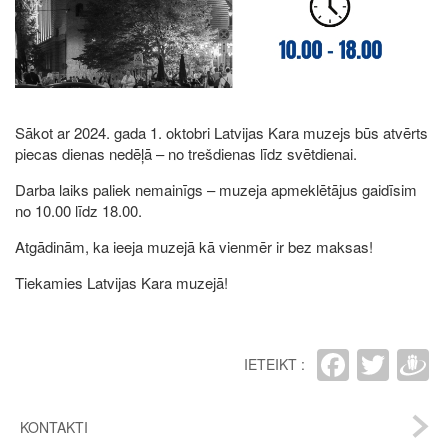
Sākot ar 2024. gada 1. oktobri Latvijas Kara muzejs būs atvērts
piecas dienas nedēļā – no trešdienas līdz svētdienai.
Darba laiks paliek nemainīgs – muzeja apmeklētājus gaidīsim
no 10.00 līdz 18.00.
Atgādinām, ka ieeja muzejā kā vienmēr ir bez maksas!
Tiekamies Latvijas Kara muzejā!
Faceb
Twit
D
IETEIKT :
KONTAKTI