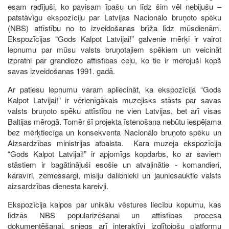
esam radījuši, ko pavisam īpašu un līdz šim vēl nebijušu –
patstāvīgu ekspozīciju par Latvijas Nacionālo bruņoto spēku
(NBS) attīstību no to izveidošanas brīža līdz mūsdienām.
Ekspozīcijas “Gods Kalpot Latvijai!” galvenie mērķi ir vairot
lepnumu par mūsu valsts bruņotajiem spēkiem un veicināt
izpratni par grandiozo attīstības ceļu, ko tie ir mērojuši kopš
savas izveidošanas 1991. gadā.
Ar patiesu lepnumu varam apliecināt, ka ekspozīcija “Gods
Kalpot Latvijai!” ir vērienīgākais muzejisks stāsts par savas
valsts bruņoto spēku attīstību ne vien Latvijas, bet arī visas
Baltijas mērogā. Tomēr šī projekta īstenošana nebūtu iespējama
bez mērķtiecīga un konsekventa Nacionālo bruņoto spēku un
Aizsardzības ministrijas atbalsta. Kara muzeja ekspozīcija
“Gods Kalpot Latvijai!” ir apjomīgs kopdarbs, ko ar saviem
stāstiem ir bagātinājuši esošie un atvaļinātie - komandieri,
karavīri, zemessargi, misiju dalībnieki un jauniesauktie valsts
aizsardzības dienesta kareivji.
Ekspozīcija kalpos par unikālu vēstures liecību kopumu, kas
līdzās NBS popularizēšanai un attīstības procesa
dokumentēšanai, sniegs arī interaktīvi izglītojošu platformu