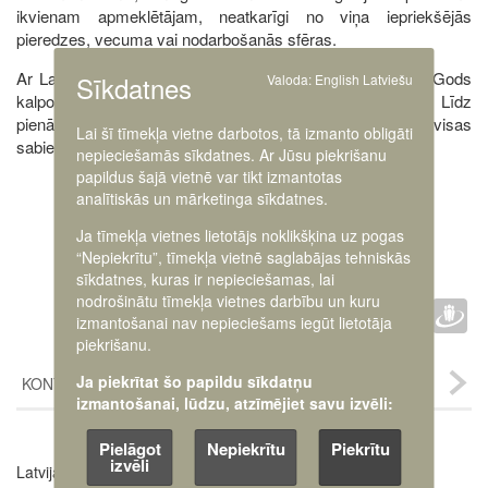
ikvienam apmeklētājam, neatkarīgi no viņa iepriekšējās
pieredzes, vecuma vai nodarbošanās sfēras.
Ar Latvijas Kara muzeja ekspozīcijas starpniecību vārdi “Gods
Sīkdatnes
Valoda:
English
Latviešu
kalpot Latvijai!” ienāks skolās, ģimenēs un darba vidē. Līdz
pienāks diena, kad no karavīra solījuma tas pārtaps par visas
Lai šī tīmekļa vietne darbotos, tā izmanto obligāti
sabiedrības vadmotīvu!
nepieciešamās sīkdatnes. Ar Jūsu piekrišanu
papildus šajā vietnē var tikt izmantotas
analītiskās un mārketinga sīkdatnes.
Ja tīmekļa vietnes lietotājs noklikšķina uz pogas
“Nepiekrītu”, tīmekļa vietnē saglabājas tehniskās
sīkdatnes, kuras ir nepieciešamas, lai
Faceb
Twit
D
nodrošinātu tīmekļa vietnes darbību un kuru
IETEIKT :
izmantošanai nav nepieciešams iegūt lietotāja
piekrišanu.
Ja piekrītat šo papildu sīkdatņu
KONTAKTI
izmantošanai, lūdzu, atzīmējiet savu izvēli:
Pielāgot
Nepiekrītu
Piekrītu
izvēli
Latvijas Kara muzejs
Image