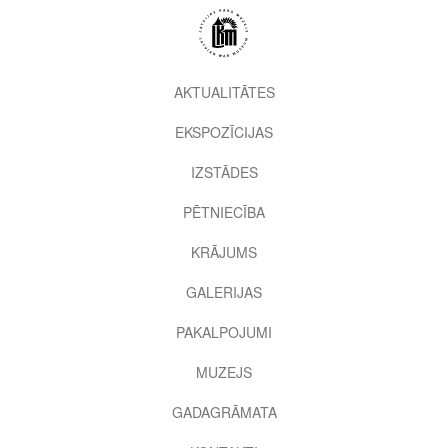
Pārlekt
uz
galveno
saturu
2nd
AKTUALITĀTES
level
EKSPOZĪCIJAS
menu
IZSTĀDES
PĒTNIECĪBA
KRĀJUMS
GALERIJAS
PAKALPOJUMI
MUZEJS
GADAGRĀMATA