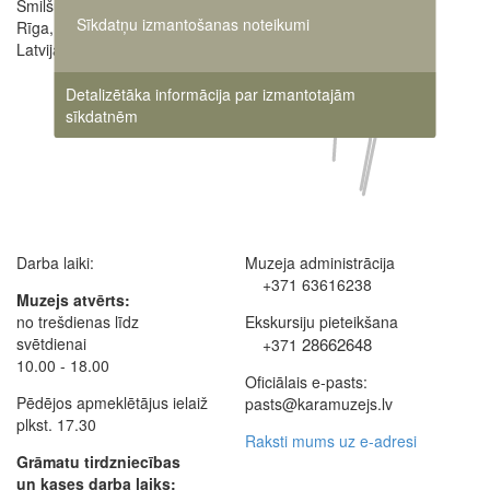
Smilšu iela 20
Sīkdatņu izmantošanas noteikumi
Rīga, LV-1050,
Latvija
Detalizētāka informācija par izmantotajām
sīkdatnēm
Darba laiki:
Muzeja administrācija
+371 63616238
Muzejs atvērts:
no trešdienas līdz
Ekskursiju pieteikšana
svētdienai
28662648
+371
10.00 - 18.00
Oficiālais e-pasts:
Pēdējos apmeklētājus ielaiž
pasts@karamuzejs.lv
plkst. 17.30
Raksti mums uz e-adresi
Grāmatu tirdzniecības
un kases darba laiks: