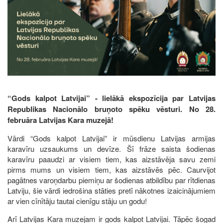
“Gods kalpot Latvijai” - lielākā ekspozīcija par Latvijas
Republikas Nacionālo bruņoto spēku vēsturi. No 28.
februāra Latvijas Kara muzejā!
Vārdi “Gods kalpot Latvijai” ir mūsdienu Latvijas armijas
karavīru uzsaukums un devīze. Šī frāze saista šodienas
karavīru paaudzi ar visiem tiem, kas aizstāvēja savu zemi
pirms mums un visiem tiem, kas aizstāvēs pēc. Caurvijot
pagātnes varoņdarbu piemiņu ar šodienas atbildību par rītdienas
Latviju, šie vārdi iedrošina stāties pretī nākotnes izaicinājumiem
ar vien cīnītāju tautai cienīgu stāju un godu!
Arī Latvijas Kara muzejam ir gods kalpot Latvijai. Tāpēc šogad