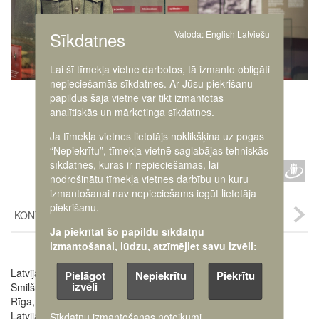
Sīkdatnes
Valoda:
English
Latviešu
Lai šī tīmekļa vietne darbotos, tā izmanto obligāti
nepieciešamās sīkdatnes. Ar Jūsu piekrišanu
papildus šajā vietnē var tikt izmantotas
analītiskās un mārketinga sīkdatnes.
Ja tīmekļa vietnes lietotājs noklikšķina uz pogas
“Nepiekrītu”, tīmekļa vietnē saglabājas tehniskās
Faceb
Twit
D
sīkdatnes, kuras ir nepieciešamas, lai
IETEIKT :
nodrošinātu tīmekļa vietnes darbību un kuru
izmantošanai nav nepieciešams iegūt lietotāja
piekrišanu.
KONTAKTI
Ja piekrītat šo papildu sīkdatņu
izmantošanai, lūdzu, atzīmējiet savu izvēli:
Latvijas Kara muzejs
Pielāgot
Nepiekrītu
Piekrītu
Image
izvēli
Smilšu iela 20
Rīga, LV-1050,
Latvija
Sīkdatņu izmantošanas noteikumi