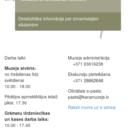
Detalizētāka informācija par izmantotajām
sīkdatnēm
Darba laiki:
Muzeja administrācija
+371 63616238
Muzejs atvērts:
no trešdienas līdz
Ekskursiju pieteikšana
svētdienai
28662648
+371
10.00 - 18.00
Oficiālais e-pasts:
Pēdējos apmeklētājus ielaiž
pasts@karamuzejs.lv
plkst. 17.30
Raksti mums uz e-adresi
Grāmatu tirdzniecības
un kases darba laiks:
10.00 - 17.45