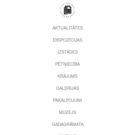
Pārlekt
uz
galveno
saturu
2nd
AKTUALITĀTES
level
EKSPOZĪCIJAS
menu
IZSTĀDES
PĒTNIECĪBA
KRĀJUMS
GALERIJAS
PAKALPOJUMI
MUZEJS
GADAGRĀMATA