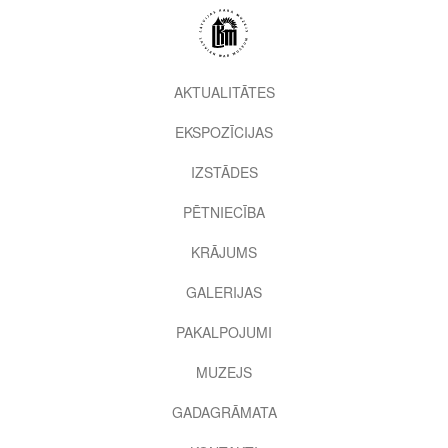
Pārlekt
uz
galveno
saturu
2nd
AKTUALITĀTES
level
EKSPOZĪCIJAS
menu
IZSTĀDES
PĒTNIECĪBA
KRĀJUMS
GALERIJAS
PAKALPOJUMI
MUZEJS
GADAGRĀMATA