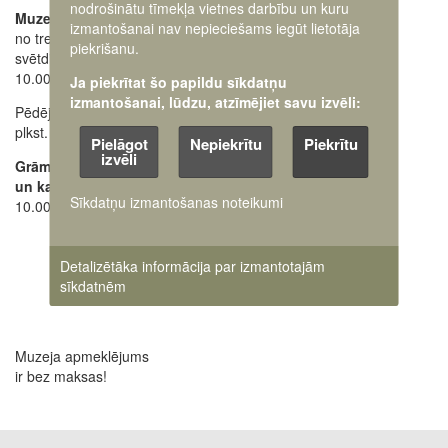
+371 63616238
nodrošinātu tīmekļa vietnes darbību un kuru
Muzejs atvērts:
izmantošanai nav nepieciešams iegūt lietotāja
no trešdienas līdz
Ekskursiju pieteikšana
piekrišanu.
svētdienai
28662648
+371
10.00 - 18.00
Ja piekrītat šo papildu sīkdatņu
Oficiālais e-pasts:
izmantošanai, lūdzu, atzīmējiet savu izvēli:
Pēdējos apmeklētājus ielaiž
pasts@karamuzejs.lv
plkst. 17.30
Pielāgot
Nepiekrītu
Piekrītu
Raksti mums uz e-adresi
izvēli
Grāmatu tirdzniecības
un kases darba laiks:
Sīkdatņu izmantošanas noteikumi
10.00 - 17.45
Detalizētāka informācija par izmantotajām
sīkdatnēm
Muzeja apmeklējums
ir bez maksas!