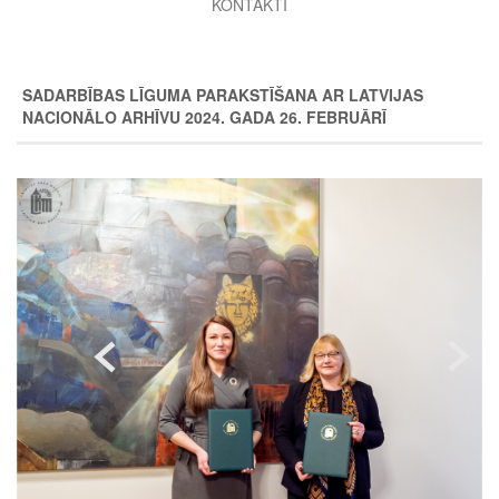
KONTAKTI
SADARBĪBAS LĪGUMA PARAKSTĪŠANA AR LATVIJAS
NACIONĀLO ARHĪVU 2024. GADA 26. FEBRUĀRĪ
Image
Image
Image
Image
Image
Image