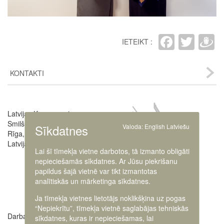
Faceb
Twit
D
IETEIKT :
KONTAKTI
Image
Latvijas Kara muzejs
Smilšu iela 20
Sīkdatnes
Valoda:
English
Latviešu
Rīga, LV-1050,
Latvija
Lai šī tīmekļa vietne darbotos, tā izmanto obligāti
nepieciešamās sīkdatnes. Ar Jūsu piekrišanu
papildus šajā vietnē var tikt izmantotas
analītiskās un mārketinga sīkdatnes.
Ja tīmekļa vietnes lietotājs noklikšķina uz pogas
“Nepiekrītu”, tīmekļa vietnē saglabājas tehniskās
Darba laiki:
Muzeja administrācija
sīkdatnes, kuras ir nepieciešamas, lai