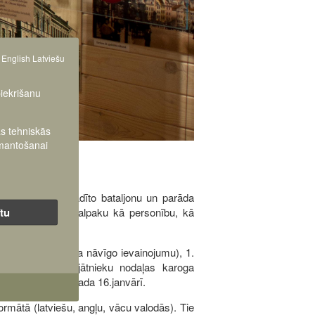
English
Latviešu
piekrišanu
as tehniskās
zmantošanai
Kalpaku, viņa vadīto bataljonu un parāda
ītu
 pulkvedi Oskaru Kalpaku kā personību, kā
 O.Kalpaks saņēma nāvīgo ievainojumu), 1.
iešu atsevišķās jātnieku nodaļas karoga
 Lielauces 1919.gada 16.janvārī.
ormātā (latviešu, angļu, vācu valodās). Tie