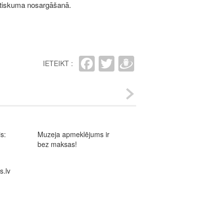
lstiskuma nosargāšanā.
Facebook
Twitter
Draugiem
IETEIKT :
is:
Muzeja apmeklējums ir
bez maksas!
s.lv