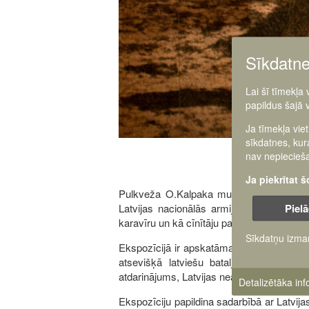
Sīkdatn
Lai šī tīmekļa
papildus šajā 
Ja tīmekļa vie
sīkdatnes, kur
nav nepiecieša
Ja piekrītat 
Pulkveža O.Kalpaka muzeja un piemiņas v
Pielā
Latvijas nacionālās armijas un piemiņas 
karavīru un kā cīnītāju par Latvijas neatkar
Sīkdatņu izma
Ekspozīcijā ir apskatāmas unikālas vērīb
atsevišķā latviešu bataljona atšķirība
atdarinājums, Latvijas neatkarības rotas k
Detalizētāka in
Ekspozīciju papildina sadarbībā ar Latvija