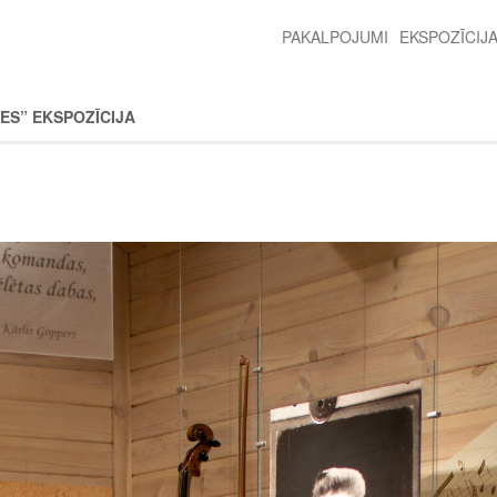
PAKALPOJUMI
EKSPOZĪCIJ
2nd
level
menu
ES” EKSPOZĪCIJA