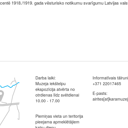
 akcentē 1918./1919. gada vēsturisko notikumu svarīgumu Latvijas va
Darba laiki:
Informatīvais tālrun
Muzeja iekštelpu
+371 22017465
ekspozīcija atvērta no
E-pasts:
otrdienas līdz svētdienai
airites[at]karamuzej
10.00 - 17.00
Piemiņas vieta un teritorija
pieejama apmeklētājiem
katru dienu