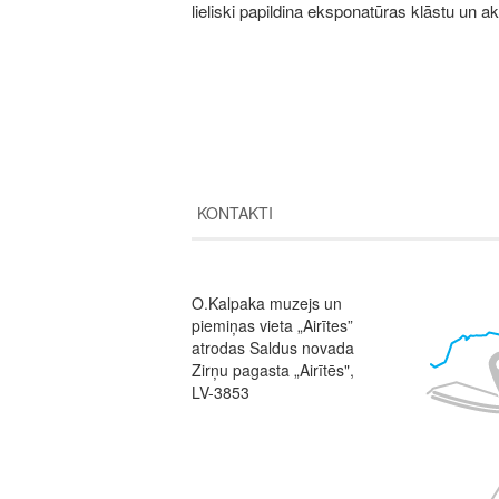
lieliski papildina eksponatūras klāstu un
KONTAKTI
O.Kalpaka muzejs un
Image
piemiņas vieta „Airītes”
atrodas Saldus novada
Zirņu pagasta „Airītēs",
LV-3853