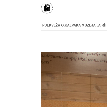
Pārlekt
uz
galveno
saturu
PULKVEŽA O.KALPAKA MUZEJA „AIRĪT
Image