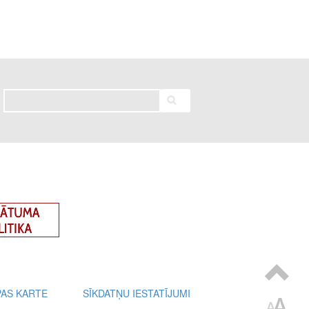
Meklēt
PAS KARTE
SĪKDATŅU IESTATĪJUMI
oter