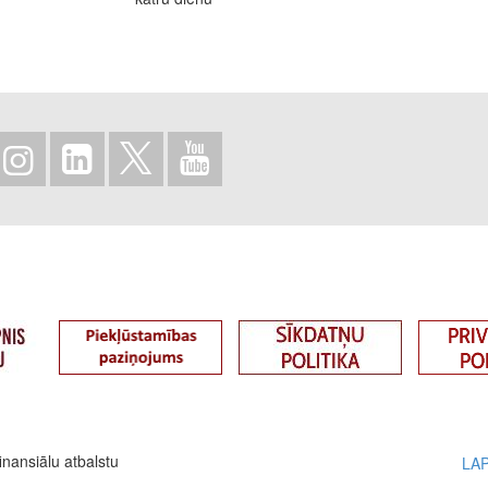
inansiālu atbalstu
LA
Fo