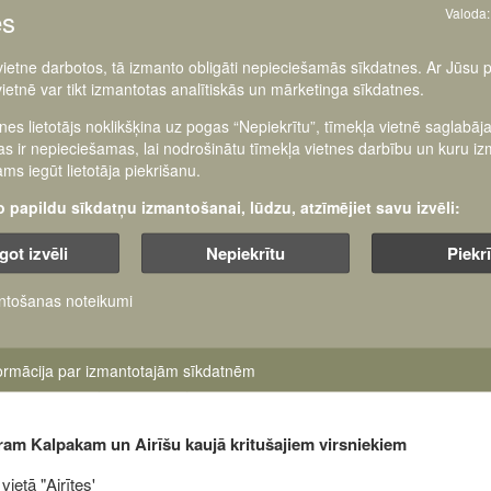
es
Valoda:
 vietne darbotos, tā izmanto obligāti nepieciešamās sīkdatnes. Ar Jūsu 
vietnē var tikt izmantotas analītiskās un mārketinga sīkdatnes.
tnes lietotājs noklikšķina uz pogas “Nepiekrītu”, tīmekļa vietnē saglabāj
Oskara Kalpaka muzejā - pasākumā
"Vakara junda Airītēs"
!
as ir nepieciešamas, lai nodrošinātu tīmekļa vietnes darbību un kuru i
ms iegūt lietotāja piekrišanu.
šo papildu sīkdatņu izmantošanai, lūdzu, atzīmējiet savu izvēli:
got izvēli
Nepiekrītu
Piekr
 es. Dienests. Izvēle. Atbildība”
a izstāžu un konferenču mājā
ntošanas noteikumi
s mācības audzēkņiem, vecāko klašu jaunsargiem, Nacionālo bruņ
Zemessardzes, Jaunsardzes centra un Nacionālo bruņoto spēku pār
formācija par izmantotajām sīkdatnēm
 Tāpat tiks sniegta informācija par Valsts aizsardzības dienesta nori
ram Kalpakam un Airīšu kaujā kritušajiem virsniekiem
etā "Airītes'