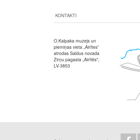
KONTAKTI
O.Kalpaka muzejs un
Image
piemiņas vieta „Airītes”
atrodas Saldus novada
Zirņu pagasta „Airītēs",
LV-3853