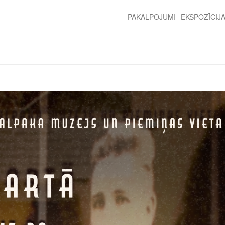
PAKALPOJUMI
EKSPOZĪCIJ
2nd
level
menu