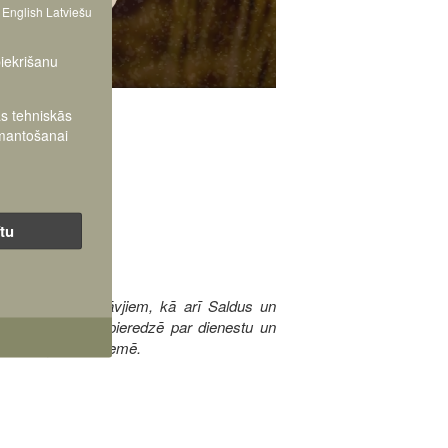
English
Latviešu
piekrišanu
as tehniskās
zmantošanai
ītu
oto spēku pārstāvjiem, kā arī Saldus un
stāvji dalīsies pieredzē par dienestu un
si un iespējām Kurzemē.