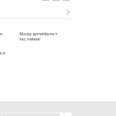
is:
Muzeja apmeklējums ir
bez maksas!
s.lv
Meklēt