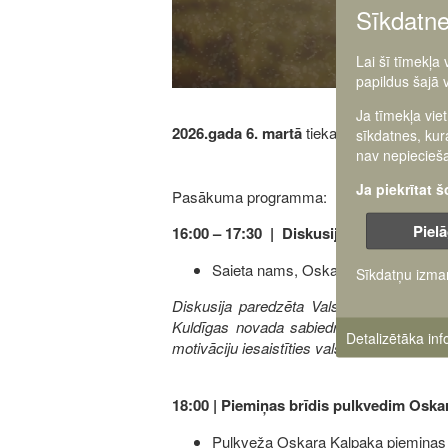
Sīkdatn
Lai šī tīmekļa
papildus šajā 
Ja tīmekļa vie
2026.gada 6. martā
tiekamies Pulkveža 
sīkdatnes, kur
nav nepiecieša
Ja piekrītat 
Pasākuma programma:
Pielā
16:00 – 17:30 | Diskusija: “Zemi sargāju
Saieta nams, Oskara Kalpaka muzej
Sīkdatņu izma
Diskusija paredzēta Valsts aizsardzība
Kuldīgas novada sabiedrībai. Tās laikā 
Detalizētāka in
motivāciju iesaistīties valsts aizsardzībā.
18:00 | Piemiņas brīdis pulkvedim Oska
Pulkveža Oskara Kalpaka piemiņas vi