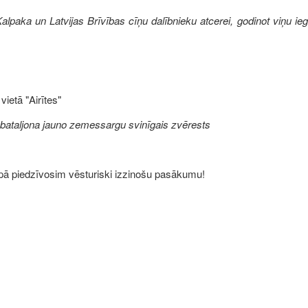
alpaka un Latvijas Brīvības cīņu dalībnieku atcerei, godinot viņu 
ietā "Airītes"
ataljona jauno zemessargu svinīgais zvērests
opā piedzīvosim vēsturiski izzinošu pasākumu!