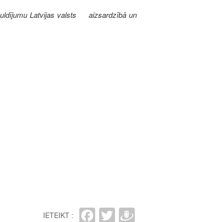
ieguldījumu Latvijas valsts aizsardzībā un
Facebook
Twitter
Draugiem
IETEIKT :