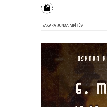
Pārlekt
uz
galveno
saturu
VAKARA JUNDA AIRĪTĒS
Image