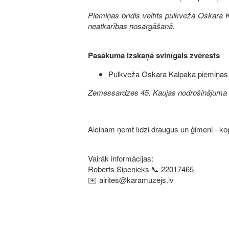
Piemiņas brīdis veltīts pulkveža Oskara K
neatkarības nosargāšanā.
Pasākuma izskaņā svinīgais zvērests
Pulkveža Oskara Kalpaka piemiņas v
Zemessardzes 45. Kaujas nodrošinājuma b
Aicinām ņemt līdzi draugus un ģimeni - k
Vairāk informācijas:
Roberts Sipenieks 📞 22017465
✉️ airites@karamuzejs.lv