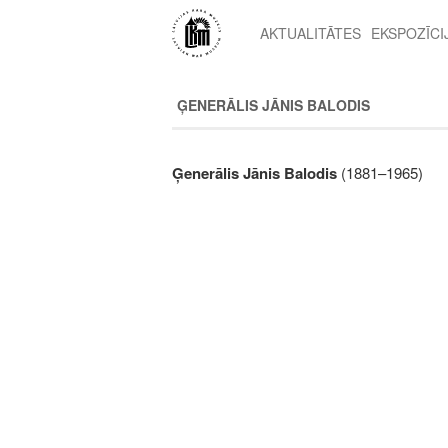
Pārlekt
uz
AKTUALITĀTES
EKSPOZĪCI
2nd
galveno
level
saturu
menu
ĢENERĀLIS JĀNIS BALODIS
Ģenerālis Jānis Balodis
(1881–1965)
Image