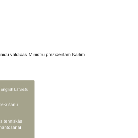
gaidu valdības Ministru prezidentam Kārlim
English
Latviešu
piekrišanu
as tehniskās
zmantošanai