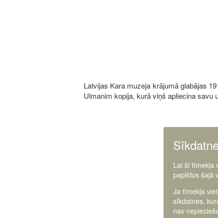
Latvijas Kara muzeja krājumā glabājas 191
Ulmanim kopija, kurā viņš apliecina savu uzti
Image
Sīkdatn
Lai šī tīmekļa
papildus šajā 
Ja tīmekļa vie
sīkdatnes, kur
nav nepiecieša