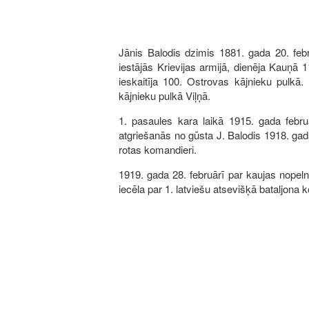
Jānis Balodis dzimis 1881. gada 20. feb
iestājās Krievijas armijā, dienēja Kauņā
ieskaitīja 100. Ostrovas kājnieku pulkā.
kājnieku pulkā Viļņā.
1. pasaules kara laikā 1915. gada febru
atgriešanās no gūsta J. Balodis 1918. gad
rotas komandieri.
1919. gada 28. februārī par kaujas nopel
iecēla par 1. latviešu atsevišķā bataljona
Image