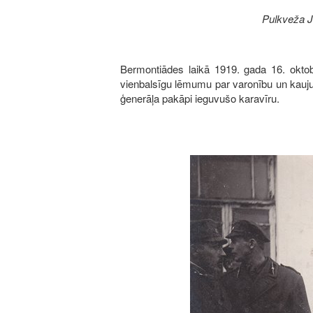
Pulkveža J
Bermontiādes laikā 1919. gada 16. oktobr
vienbalsīgu lēmumu par varonību un kauju
ģenerāļa pakāpi ieguvušo karavīru.
Image