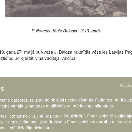
Pulkvedis Jānis Balodis. 1919. gads
9. gada 27. maijā pulkveža J. Baloža rakstītās vēstules Latvijas Pa
cību un lojalitāti viņa vadītajai valdībai.
es
Valoda:
 vietne darbotos, tā izmanto obligāti nepieciešamās sīkdatnes. Ar Jūsu 
vietnē var tikt izmantotas analītiskās un mārketinga sīkdatnes.
tnes lietotājs noklikšķina uz pogas “Nepiekrītu”, tīmekļa vietnē saglabāj
as ir nepieciešamas, lai nodrošinātu tīmekļa vietnes darbību un kuru i
ms iegūt lietotāja piekrišanu.