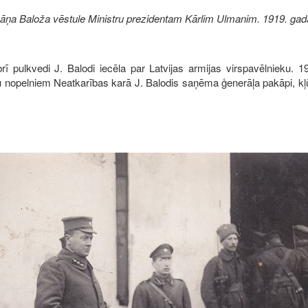
āņa Baloža vēstule Ministru prezidentam Kārlim Ulmanim. 1919. gada
ī pulkvedi J. Balodi iecēla par Latvijas armijas virspavēlnieku.
 nopelniem Neatkarības karā J. Balodis saņēma ģenerāļa pakāpi, kļūs