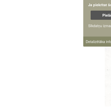
Ja piekrītat 
Pielā
Sīkdatņu izma
Detalizētāka in