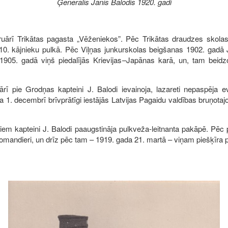
Ģenerālis Jānis Balodis 1920. gadi
ruārī Trikātas pagasta „Vēženiekos”. Pēc Trikātas draudzes skolas
 110. kājnieku pulkā. Pēc Viļņas junkurskolas beigšanas 1902. gadā 
 1905. gadā viņš piedalījās Krievijas–Japānas karā, un, tam beidzo
ārī pie Grodņas kapteini J. Balodi ievainoja, lazareti nepaspēja
a 1. decembrī brīvprātīgi iestājās Latvijas Pagaidu valdības bruņota
niem kapteini J. Balodi paaugstināja pulkveža-leitnanta pakāpē. Pē
 komandieri, un drīz pēc tam – 1919. gada 21. martā – viņam piešķīra 