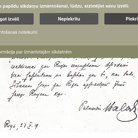
šo papildu sīkdatņu izmantošanai, lūdzu, atzīmējiet savu izvēli:
got izvēli
Nepiekrītu
Piekr
ntošanas noteikumi
formācija par izmantotajām sīkdatnēm