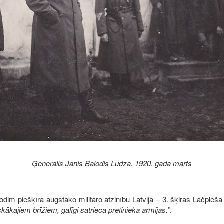
Ģenerālis Jānis Balodis Ludzā. 1920. gada marts
dim piešķīra augstāko militāro atzinību Latvijā – 3. šķiras Lāčplēša
skākajiem brīžiem, galīgi satrieca pretinieka armijas.”
.