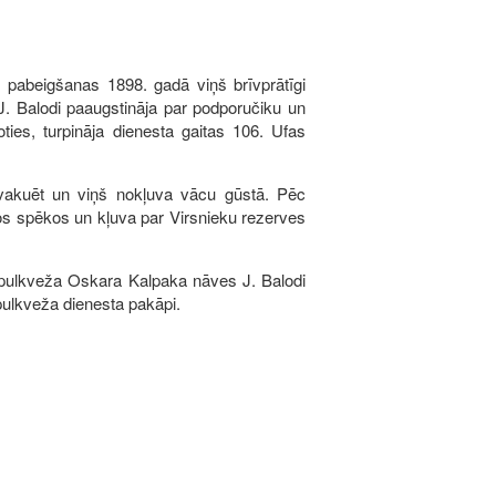
 pabeigšanas 1898. gadā viņš brīvprātīgi
J. Balodi paaugstināja par podporučiku un
ties, turpināja dienesta gaitas 106. Ufas
 evakuēt un viņš nokļuva vācu gūstā. Pēc
jos spēkos un kļuva par Virsnieku rezerves
c pulkveža Oskara Kalpaka nāves J. Balodi
pulkveža dienesta pakāpi.