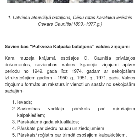
1. Latviešu atsevišķā bataljona, Cēsu rotas karalaika ierēdnis
Oskars Caunītis(1899.-1977.g.)
Savienības “Pulkveža Kalpaka bataljons” valdes ziņojumi
Kara muzeja krājumā esošajos O. Caunīša privātajos
dokumentos, savienības valdes ikgadējie ziņojumi aptver
periodu no 1949. gada līdz 1974. gadam ar sekojošiem
iztrūkstošajiem gadiem – 1950. g., 1951. g., 1971. gads. Valdes
ziņojumu formāts un raksturs ir vienoti un sastāv no sekojošām
sadaļām-
Ievads;
Savienības vadītāja pārskats par mirušajiem
kalpakiešiem;
Pārskatāmā gada aktualitātes;
Pārskats par biedru naudu un ziedojumiem;
Pārskats/ reģistrs par trimdā esošajiem kalpakiešiem.