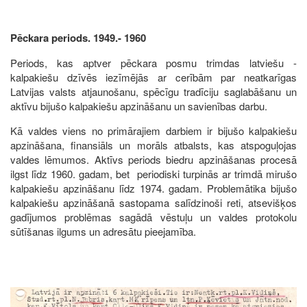
Pēckara periods. 1949.- 1960
Periods, kas aptver pēckara posmu trimdas latviešu -
kalpakiešu dzīvēs iezīmējās ar cerībām par neatkarīgas
Latvijas valsts atjaunošanu, spēcīgu tradīciju saglabāšanu un
aktīvu bijušo kalpakiešu apzināšanu un savienības darbu.
Kā valdes viens no primārajiem darbiem ir bijušo kalpakiešu
apzināšana, finansiāls un morāls atbalsts, kas atspoguļojas
valdes lēmumos. Aktīvs periods biedru apzināšanas procesā
ilgst līdz 1960. gadam, bet periodiski turpinās ar trimdā mirušo
kalpakiešu apzināšanu līdz 1974. gadam. Problemātika bijušo
kalpakiešu apzināšanā sastopama salīdzinoši reti, atsevišķos
gadījumos problēmas sagādā vēstuļu un valdes protokolu
sūtīšanas ilgums un adresātu pieejamība.
Image