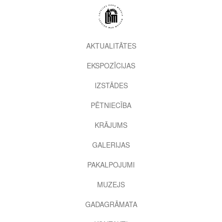
Pārlekt
uz
galveno
saturu
2nd
AKTUALITĀTES
level
EKSPOZĪCIJAS
menu
IZSTĀDES
PĒTNIECĪBA
KRĀJUMS
GALERIJAS
PAKALPOJUMI
MUZEJS
GADAGRĀMATA