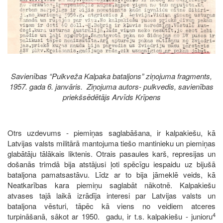
Savienības “Pulkveža Kalpaka bataljons” ziņojuma fragments,
1957. gada 6. janvāris. Ziņojuma autors- pulkvedis, savienības
priekšsēdētājs Arvīds Krīpens
Otrs uzdevums - piemiņas saglabāšana, ir kalpakiešu, kā
Latvijas valsts militārā mantojuma tiešo mantinieku un piemiņas
glabātāju tālākais liktenis. Otrais pasaules karš, represijas un
došanās trimdā bija atstājusi ļoti spēcīgu iespaidu uz bijušā
bataljona pamatsastāvu. Līdz ar to bija jāmeklē veids, kā
Neatkarības kara piemiņu saglabāt nākotnē. Kalpakiešu
atvases tajā laikā izrādīja interesi par Latvijas valsts un
bataljona vēsturi, tāpēc kā viens no veidiem atceres
4
turpināšanā, sākot ar 1950. gadu, ir t.s. kalpakiešu - junioru