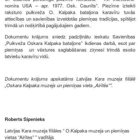
nomira USA – apr. 1977. Osk. Caunīts”. Piezīme izteikti
raksturo pulkveža O. Kalpaka bataljona karavīru tuvās
attiecības un savienības izveidotās piemiņas tradīcijas, spītējot
trimdā un nošķirtībā pagājušajiem gadiem.
Dokumentu krājums sniedz padziļinātu ieskatu Savienības
„Pulkveža Oskara Kalpaka bataljons” ikdienas darbā, esot par
piemiņas un vēstures saglabāšanas ziņnesi trimdā esošo
latviešu karavīru vidū.
Dokumentu krājums apskatāms Latvijas Kara muzeja filiālē
„Oskara Kalpaka muzejs un piemiņas vieta „Airītēs””.
Roberts Sipenieks
Latvijas Kara muzeja filiāles “ O.Kalpaka muzeja un piemiņas
vietas “Airītes” ” vadītājs