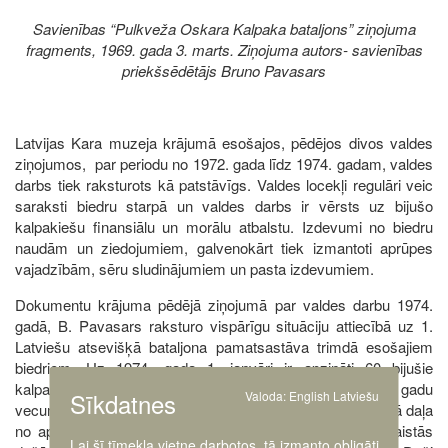
Savienības “Pulkveža Oskara Kalpaka bataljons” ziņojuma
fragments, 1969. gada 3. marts. Ziņojuma autors- savienības
priekšsēdētājs Bruno Pavasars
Latvijas Kara muzeja krājumā esošajos, pēdējos divos valdes
ziņojumos, par periodu no 1972. gada līdz 1974. gadam, valdes
darbs tiek raksturots kā patstāvīgs. Valdes locekļi regulāri veic
saraksti biedru starpā un valdes darbs ir vērsts uz bijušo
kalpakiešu finansiālu un morālu atbalstu. Izdevumi no biedru
naudām un ziedojumiem, galvenokārt tiek izmantoti aprūpes
vajadzībām, sēru sludinājumiem un pasta izdevumiem.
Dokumentu krājuma pēdējā ziņojumā par valdes darbu 1974.
gadā, B. Pavasars raksturo vispārīgu situāciju attiecībā uz 1.
Latviešu atsevišķā bataljona pamatsastāva trimdā esošajiem
biedriem. Uz 1974. gada 1. janvāri ir apzināti 60 bijušie
kalpakieši, no kuriem gandrīz visi ir pārsnieguši 75 gadu
Sīkdatnes
Valoda:
English
Latviešu
vecumu. No informācijas, kas ir iegūta var secināt, ka trešā daļa
no apzinātajiem vēl aktīvi strādā savā profesijā, vai iesaistās
Lai šī tīmekļa vietne darbotos, tā izmanto obligāti