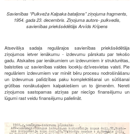
Savienības “Pulkveža Kalpaka bataljons” ziņojuma fragments,
1954. gada 23. decembris. Ziņojuma autors- pulkvedis,
savienības priekšsēdētājs Arvīds Krīpens
Atsevišķa sadaļa regulārajos savienības priekšsēdētāja
ziņojumos ietver ienākumu - izdevumu pārskatu par tekošo
gadu. Atskaites par ienākumiem un izdevumiem ir strukturētas,
balstoties uz savienības valdes locekļu dzīvesvietas valsti. Pie
regulāriem izdevumiem var minēt bēru procesu nodrošināšanu
un izdevumus palīdzības paku komplektēšanai un sūtīšanai
grūtības nonākušajiem kalpakiešiem un to ģimenēm. Nereti
ziņojumos sastopamas atziņas par niecīgo finansējumu un
lūgumi rast veidu finansējumu palielināt.
Image