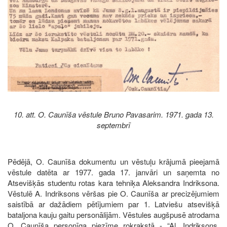
10. att. O. Caunīša vēstule Bruno Pavasarim. 1971. gada 13.
septembrī
Pēdējā, O. Caunīša dokumentu un vēstuļu krājumā pieejamā
vēstule datēta ar 1977. gada 17. janvāri un saņemta no
Atsevišķās studentu rotas kara tehniķa Aleksandra Indriksona.
Vēstulē A. Indriksons vēršas pie O. Caunīša ar precizējumiem
saistībā ar dažādiem pētījumiem par 1. Latviešu atsevišķā
bataljona kauju gaitu personālijām. Vēstules augšpusē atrodama
O. Caunīša personīga piezīme rokrakstā - “Al. Indriksons