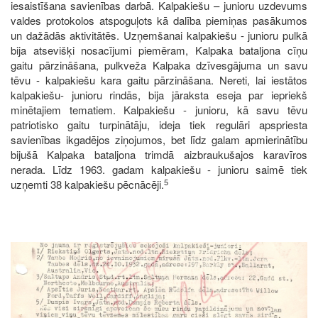
iesaistīšana savienības darbā. Kalpakiešu – junioru uzdevums
valdes protokolos atspoguļots kā dalība piemiņas pasākumos
un dažādās aktivitātēs. Uzņemšanai kalpakiešu - junioru pulkā
bija atsevišķi nosacījumi piemēram, Kalpaka bataljona cīņu
gaitu pārzināšana, pulkveža Kalpaka dzīvesgājuma un savu
tēvu - kalpakiešu kara gaitu pārzināšana. Nereti, lai iestātos
kalpakiešu- junioru rindās, bija jāraksta eseja par iepriekš
minētajiem tematiem. Kalpakiešu - junioru, kā savu tēvu
patriotisko gaitu turpinātāju, ideja tiek regulāri apspriesta
savienības ikgadējos ziņojumos, bet līdz galam apmierinātību
bijušā Kalpaka bataljona trimdā aizbraukušajos karavīros
nerada. Līdz 1963. gadam kalpakiešu - junioru saimē tiek
5
uzņemti 38 kalpakiešu pēcnācēji.
Image