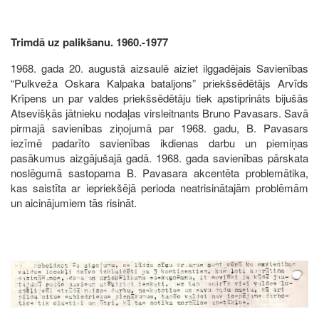
Trimdā uz palikšanu. 1960.-1977
1968. gada 20. augustā aizsaulē aiziet ilggadējais Savienības
“Pulkveža Oskara Kalpaka bataljons” priekšsēdētājs Arvīds
Krīpens un par valdes priekšsēdētāju tiek apstiprināts bijušās
Atsevišķās jātnieku nodaļas virsleitnants Bruno Pavasars. Savā
pirmajā savienības ziņojumā par 1968. gadu, B. Pavasars
iezīmē padarīto savienības ikdienas darbu un piemiņas
pasākumus aizgājušajā gadā. 1968. gada savienības pārskata
noslēgumā sastopama B. Pavasara akcentēta problemātika,
kas saistīta ar iepriekšējā perioda neatrisinātajām problēmām
un aicinājumiem tās risināt.
Image