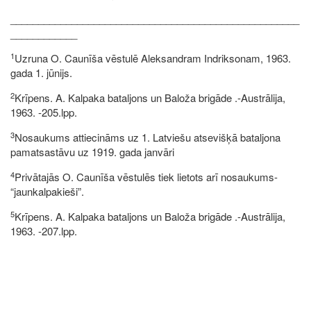
____________________________________________________
____________
1
Uzruna O. Caunīša vēstulē Aleksandram Indriksonam, 1963.
gada 1. jūnijs.
2
Krīpens. A. Kalpaka bataljons un Baloža brigāde .-Austrālija,
1963. -205.lpp.
3
Nosaukums attiecināms uz 1. Latviešu atsevišķā bataljona
pamatsastāvu uz 1919. gada janvāri
4
Privātajās O. Caunīša vēstulēs tiek lietots arī nosaukums-
“jaunkalpakieši”.
5
Krīpens. A. Kalpaka bataljons un Baloža brigāde .-Austrālija,
1963. -207.lpp.