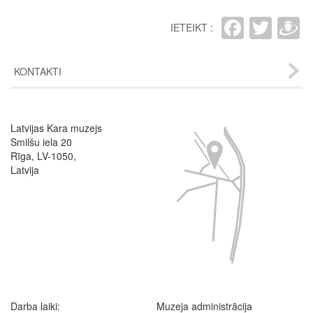
Faceb
Twit
D
IETEIKT :
KONTAKTI
Latvijas Kara muzejs
Image
Smilšu iela 20
Rīga, LV-1050,
Latvija
Darba laiki:
Muzeja administrācija