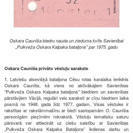
Oskara Caunīša biedru nauda un zieduma kvīts Savienībai
„Pulkveža Oskara Kalpaka bataljons” par 1975. gadu
Oskara Caunīša privāto vēstuļu sarakste
1. Latviešu atsevišķā bataljona Cēsu rotas karalaika ierēdnis
Oskars Caunītis, kā viens no aktīvākajiem Savienības
”Pulkveža Oskara Kalpaka bataljons” biedriem un savienības
pārstāvjiem Vācijā, regulāri veic saraksti ar cīņu biedriem laika
posmā no 1948. gada līdz 1977. gadam. Visas vēstules ir
rakstītas ar rakstāmmašīnu ar bieži sastopamām O. Caunīša
personīgām piezīmēm rokrakstā. Vēstuļu tematisku saturu
pārsvarā var attiecināt uz ciešu saistību ar Savienības
„Pulkveža Oskara Kalpaka Bataljons” ikdienas darbu un