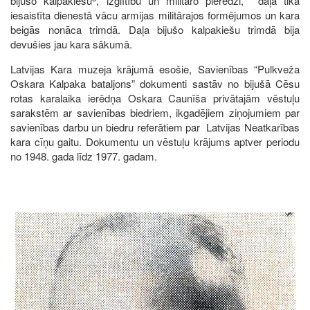
bijušo kalpakiešu
, izglītību un militāro pieredzi, daļa tika
iesaistīta dienestā vācu armijas militārajos formējumos un kara
beigās nonāca trimdā. Daļa bijušo kalpakiešu trimdā bija
devušies jau kara sākumā.
Latvijas Kara muzeja krājumā esošie, Savienības “Pulkveža
Oskara Kalpaka bataljons” dokumenti sastāv no bijušā Cēsu
rotas karalaika ierēdņa Oskara Caunīša privātajām vēstuļu
sarakstēm ar savienības biedriem, ikgadējiem ziņojumiem par
savienības darbu un biedru referātiem par Latvijas Neatkarības
kara cīņu gaitu. Dokumentu un vēstuļu krājums aptver periodu
no 1948. gada līdz 1977. gadam.
Image