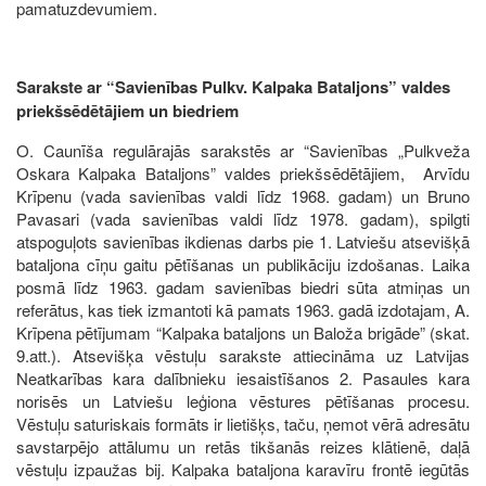
pamatuzdevumiem.
Sarakste ar “Savienības Pulkv. Kalpaka Bataljons” valdes
priekšsēdētājiem un biedriem
O. Caunīša regulārajās sarakstēs ar “Savienības „Pulkveža
Oskara Kalpaka Bataljons” valdes priekšsēdētājiem, Arvīdu
Krīpenu (vada savienības valdi līdz 1968. gadam) un Bruno
Pavasari (vada savienības valdi līdz 1978. gadam), spilgti
atspoguļots savienības ikdienas darbs pie 1. Latviešu atsevišķā
bataljona cīņu gaitu pētīšanas un publikāciju izdošanas. Laika
posmā līdz 1963. gadam savienības biedri sūta atmiņas un
referātus, kas tiek izmantoti kā pamats 1963. gadā izdotajam, A.
Krīpena pētījumam “Kalpaka bataljons un Baloža brigāde” (skat.
9.att.). Atsevišķa vēstuļu sarakste attiecināma uz Latvijas
Neatkarības kara dalībnieku iesaistīšanos 2. Pasaules kara
norisēs un Latviešu leģiona vēstures pētīšanas procesu.
Vēstuļu saturiskais formāts ir lietišķs, taču, ņemot vērā adresātu
savstarpējo attālumu un retās tikšanās reizes klātienē, daļā
vēstuļu izpaužas bij. Kalpaka bataljona karavīru frontē iegūtās