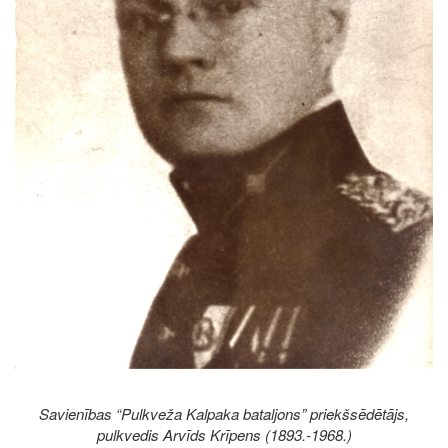
Savienības “Pulkveža Kalpaka bataljons” priekšsēdētājs,
pulkvedis Arvīds Krīpens (1893.-1968.)