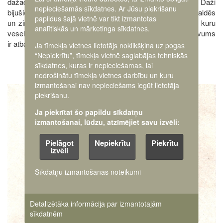
dažādu organizāciju, vai kulturālā un aprūpes darbā. Daži
nepieciešamās sīkdatnes. Ar Jūsu piekrišanu
bijušie kalpakieši turpina darboties dažādu organizāciju valdēs
papildus šajā vietnē var tikt izmantotas
un zinātnes jomā. B. Pavasars atzīst, ka ir arī kalpakieši, kuru
analītiskās un mārketinga sīkdatnes.
veselības stāvoklis ir ļoti slikts, un savienības biedru uzdevums
ir atbalstīt viņus morāli un finansiāli.
Ja tīmekļa vietnes lietotājs noklikšķina uz pogas
“Nepiekrītu”, tīmekļa vietnē saglabājas tehniskās
sīkdatnes, kuras ir nepieciešamas, lai
nodrošinātu tīmekļa vietnes darbību un kuru
izmantošanai nav nepieciešams iegūt lietotāja
Image
piekrišanu.
Ja piekrītat šo papildu sīkdatņu
izmantošanai, lūdzu, atzīmējiet savu izvēli:
Pielāgot
Nepiekrītu
Piekrītu
izvēli
Sīkdatņu izmantošanas noteikumi
Detalizētāka informācija par izmantotajām
sīkdatnēm