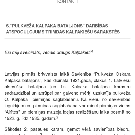
KONTAKTI
S.“PULKVEŽA KALPAKA BATALJONS” DARBĪBAS
ATSPOGUĻOJUMS TRIMDAS KALPAKIEŠU SARAKSTĒS
1
Esi mīļi sveicināts, vecais draugs Kalpakieti!
Latvijas pirmās brīvvalsts laikā Savienība “Pulkveža Oskara
Kalpaka bataljons”, kas dibināta 1921.gadā, blakus 1. Latviešu
atsevišķā bataljona jeb t.s. Kalpaka bataljona karavīru
sadraudzībai un aprūpei par galveno mērķi uzskatīja pulkveža
O. Kalpaka piemiņas saglabāšanu. Kā vienu no savienības
ieguldījumiem piemiņas saglabāšanā var minēt piemiņas vietas
“Airītes” un piemiņas muzeja idejas realizēšanu laika posmā no
2
1922. g. līdz 1935. gadam.
Sākoties 2. pasaules karam, ņemot vērā savienības biedru,
3