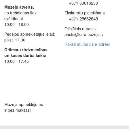
+371 63616238
Muzejs atvērts:
no trešdienas līdz
Ekskursiju pieteikšana
svētdienai
28662648
+371
10.00 - 18.00
Oficiālais e-pasts:
Pēdējos apmeklētājus ielaiž
pasts@karamuzejs.lv
plkst. 17.30
Raksti mums uz e-adresi
Grāmatu tirdzniecības
un kases darba laiks:
10.00 - 17.45
Muzeja apmeklējums
ir bez maksas!