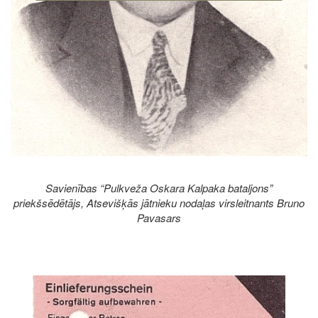
Savienības “Pulkveža Oskara Kalpaka bataljons”
priekšsēdētājs, Atsevišķās jātnieku nodaļas virsleitnants Bruno
Pavasars
Image