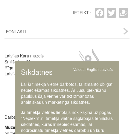
Faceb
Twit
D
IETEIKT :
KONTAKTI
Image
Latvijas Kara muzejs
Smilšu iela 20
Rīga, LV-1050,
Sīkdatnes
Valoda:
English
Latviešu
Latvija
Lai šī tīmekļa vietne darbotos, tā izmanto obligāti
nepieciešamās sīkdatnes. Ar Jūsu piekrišanu
papildus šajā vietnē var tikt izmantotas
analītiskās un mārketinga sīkdatnes.
Ja tīmekļa vietnes lietotājs noklikšķina uz pogas
Darba laiki:
Muzeja administrācija
“Nepiekrītu”, tīmekļa vietnē saglabājas tehniskās
+371 63616238
sīkdatnes, kuras ir nepieciešamas, lai
Muzejs atvērts:
nodrošinātu tīmekļa vietnes darbību un kuru
no trešdienas līdz
Ekskursiju pieteikšana