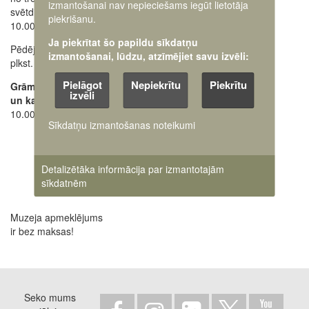
izmantošanai nav nepieciešams iegūt lietotāja
svētdienai
28662648
+371
piekrišanu.
10.00 - 18.00
Oficiālais e-pasts:
Ja piekrītat šo papildu sīkdatņu
Pēdējos apmeklētājus ielaiž
pasts@karamuzejs.lv
izmantošanai, lūdzu, atzīmējiet savu izvēli:
plkst. 17.30
Raksti mums uz e-adresi
Pielāgot
Nepiekrītu
Piekrītu
Grāmatu tirdzniecības
izvēli
un kases darba laiks:
10.00 - 17.45
Sīkdatņu izmantošanas noteikumi
Detalizētāka informācija par izmantotajām
sīkdatnēm
Muzeja apmeklējums
ir bez maksas!
Seko mums