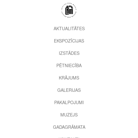
Pārlekt
uz
galveno
saturu
2nd
AKTUALITĀTES
level
EKSPOZĪCIJAS
menu
IZSTĀDES
PĒTNIECĪBA
KRĀJUMS
GALERIJAS
PAKALPOJUMI
MUZEJS
GADAGRĀMATA