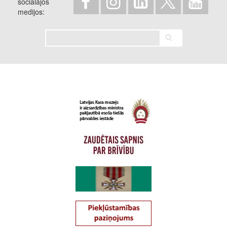
sociālajos
medijos
Meklēt