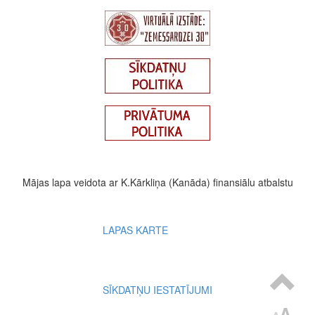
Mājas lapa veidota ar K.Kārkliņa (Kanāda) finansiālu atbalstu
Footer
LAPAS KARTE
menu
SĪKDATŅU IESTATĪJUMI